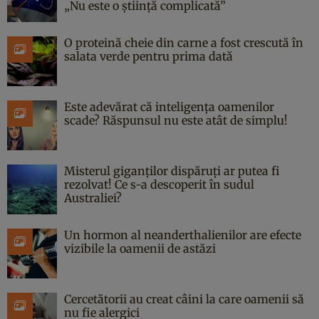
„Nu este o știință complicată”
O proteină cheie din carne a fost crescută în
salata verde pentru prima dată
Este adevărat că inteligența oamenilor
scade? Răspunsul nu este atât de simplu!
Misterul giganților dispăruți ar putea fi
rezolvat! Ce s-a descoperit în sudul
Australiei?
Un hormon al neanderthalienilor are efecte
vizibile la oamenii de astăzi
Cercetătorii au creat câini la care oamenii să
nu fie alergici