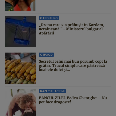
GANDUL.RO
„Drona care s-a prăbușit în Kardam,
ucraineană!” - Ministerul bulgar al
Apărării
G4FOOD
Secretul celui mai bun porumb copt la
grătar. Trucul simplu care păstrează
boabele dulci și...
RAZI CU LACRIMI
BANCUL ZILEI. Badea Gheorghe: – Nu
pot face dragoste!