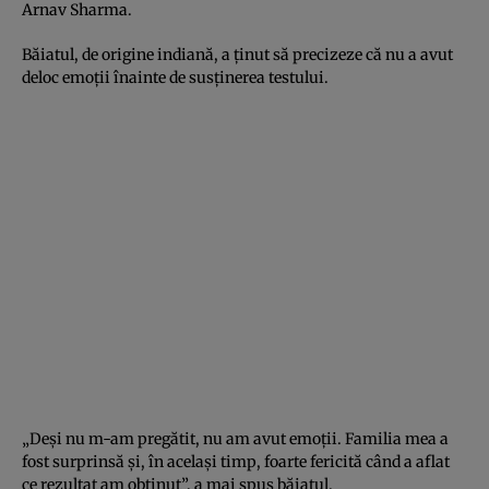
Arnav Sharma.
Băiatul, de origine indiană, a ţinut să precizeze că nu a avut
deloc emoţii înainte de susţinerea testului.
„Deşi nu m-am pregătit, nu am avut emoţii. Familia mea a
fost surprinsă şi, în acelaşi timp, foarte fericită când a aflat
ce rezultat am obţinut”, a mai spus băiatul.