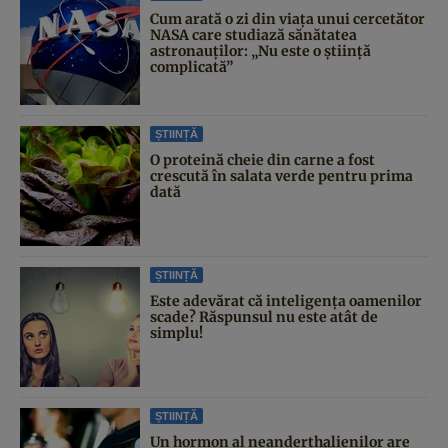
Cum arată o zi din viața unui cercetător
NASA care studiază sănătatea
astronauților: „Nu este o știință
complicată”
ȘTIINȚĂ
O proteină cheie din carne a fost
crescută în salata verde pentru prima
dată
ȘTIINȚĂ
Este adevărat că inteligența oamenilor
scade? Răspunsul nu este atât de
simplu!
ȘTIINȚĂ
Un hormon al neanderthalienilor are