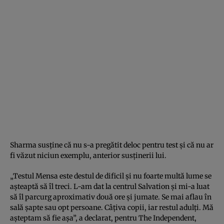
Sharma susţine că nu s-a pregătit deloc pentru test şi că nu ar
fi văzut niciun exemplu, anterior susţinerii lui.
„Testul Mensa este destul de dificil şi nu foarte multă lume se
aşteaptă să îl treci. L-am dat la centrul Salvation şi mi-a luat
să îl parcurg aproximativ două ore şi jumate. Se mai aflau în
sală şapte sau opt persoane. Câţiva copii, iar restul adulţi. Mă
aşteptam să fie aşa”, a declarat, pentru The Independent,