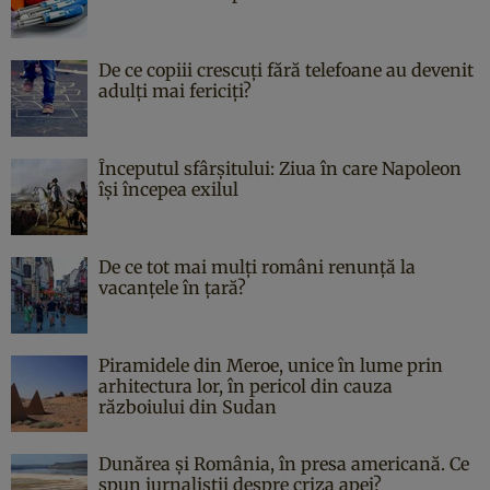
De ce copiii crescuți fără telefoane au devenit
adulți mai fericiți?
Începutul sfârşitului: Ziua în care Napoleon
îşi începea exilul
De ce tot mai mulți români renunță la
vacanțele în țară?
Piramidele din Meroe, unice în lume prin
arhitectura lor, în pericol din cauza
războiului din Sudan
Dunărea și România, în presa americană. Ce
spun jurnaliștii despre criza apei?