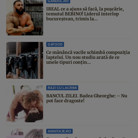
GANDUL.RO
IREAL ce a ajuns să facă, la pușcărie,
temutul BEBINO! Liderul interlop
bucureștean, trimis la...
G4FOOD
Ce mănâncă vacile schimbă compoziția
laptelui. Un nou studiu arată de ce
unele tipuri conțin...
RAZI CU LACRIMI
BANCUL ZILEI. Badea Gheorghe: – Nu
pot face dragoste!
AVANTAJE.RO