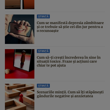
ȘTIINȚĂ
Cum se manifestă depresia zâmbitoare
și ce trebuie să știe cei din jur pentru a
o recunoaște
ȘTIINȚĂ
Cum să-ți crești încrederea în sine în
situații toxice. Fraze și acțiuni care
chiar te pot ajuta
ȘTIINȚĂ
Scenariile minții. Cum să îți stăpânești
gândurile negative și anxietatea