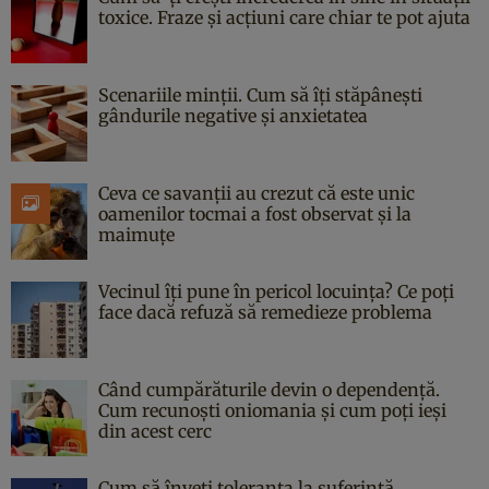
toxice. Fraze și acțiuni care chiar te pot ajuta
Scenariile minții. Cum să îți stăpânești
gândurile negative și anxietatea
Ceva ce savanții au crezut că este unic
oamenilor tocmai a fost observat și la
maimuțe
Vecinul îți pune în pericol locuința? Ce poți
face dacă refuză să remedieze problema
Când cumpărăturile devin o dependență.
Cum recunoști oniomania și cum poți ieși
din acest cerc
Cum să înveți toleranța la suferință.