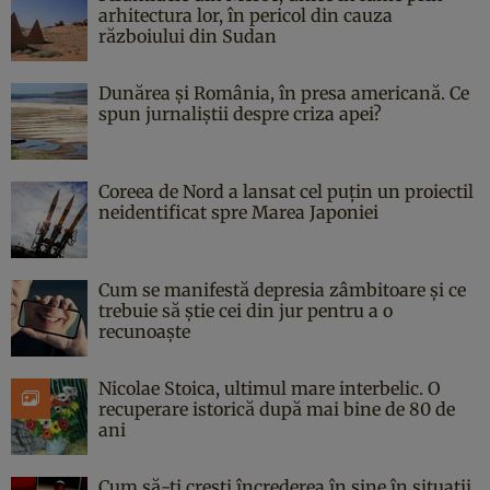
arhitectura lor, în pericol din cauza
războiului din Sudan
Dunărea și România, în presa americană. Ce
spun jurnaliștii despre criza apei?
Coreea de Nord a lansat cel puțin un proiectil
neidentificat spre Marea Japoniei
Cum se manifestă depresia zâmbitoare și ce
trebuie să știe cei din jur pentru a o
recunoaște
Nicolae Stoica, ultimul mare interbelic. O
recuperare istorică după mai bine de 80 de
ani
Cum să-ți crești încrederea în sine în situații