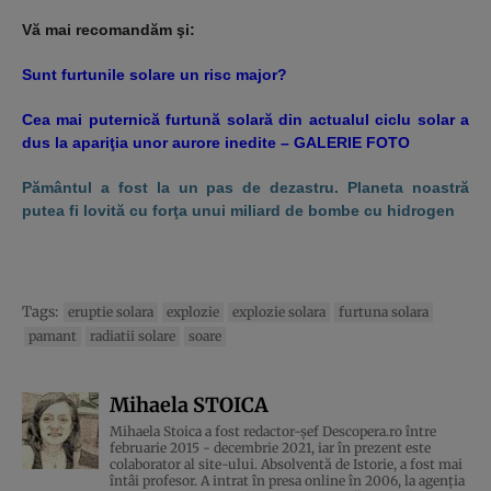
Vă mai recomandăm şi:
Sunt furtunile solare un risc major?
Cea mai puternică furtună solară din actualul ciclu solar a
dus la apariţia unor aurore inedite – GALERIE FOTO
Pământul a fost la un pas de dezastru. Planeta noastră
putea fi lovită cu forţa unui miliard de bombe cu hidrogen
Tags:
eruptie solara
explozie
explozie solara
furtuna solara
pamant
radiatii solare
soare
Mihaela STOICA
Mihaela Stoica a fost redactor-șef Descopera.ro între
februarie 2015 - decembrie 2021, iar în prezent este
colaborator al site-ului. Absolventă de Istorie, a fost mai
întâi profesor. A intrat în presa online în 2006, la agenţia