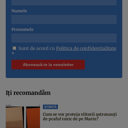
Numele
Prenumele
Sunt de acord cu
Politica de confidentialitate
*
Iți recomandăm
ȘTIINȚĂ
Cum se vor proteja viitorii astronauți
de praful toxic de pe Marte?