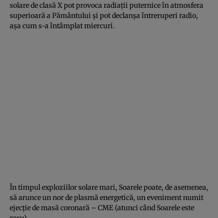
solare de clasă X pot provoca radiaţii puternice în atmosfera
superioară a Pământului şi pot declanşa întreruperi radio,
aşa cum s-a întâmplat miercuri.
În timpul exploziilor solare mari, Soarele poate, de asemenea,
să arunce un nor de plasmă energetică, un eveniment numit
ejecţie de masă coronară
– CME (atunci când Soarele este