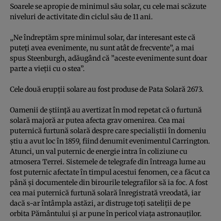
Soarele se apropie de minimul său solar, cu cele mai scăzute
niveluri de activitate din ciclul său de 11 ani.
„Ne îndreptăm spre minimul solar, dar interesant este că
puteţi avea evenimente, nu sunt atât de frecvente”, a mai
spus Steenburgh, adăugând că ”aceste evenimente sunt doar
parte a vieţii cu o stea”.
Cele două erupţii solare au fost produse de Pata Solară 2673.
Oamenii de ştiinţă au avertizat în mod repetat că o furtună
solară majoră ar putea afecta grav omenirea.
Cea mai
puternică furtună solară
despre care specialiştii în domeniu
ştiu a avut loc în 1859, fiind denumit
evenimentul Carrington
.
Atunci, un val puternic de energie intra în coliziune cu
atmosera Terrei. Sistemele de telegrafe din întreaga lume au
fost puternic afectate în timpul acestui fenomen, ce a făcut ca
până şi documentele din birourile telegrafilor să ia foc. A fost
cea mai puternică furtună solară înregistrată vreodată, iar
dacă s-ar întâmpla astăzi, ar distruge toţi sateliţii de pe
orbita Pământului şi ar pune în pericol viaţa astronauţilor.