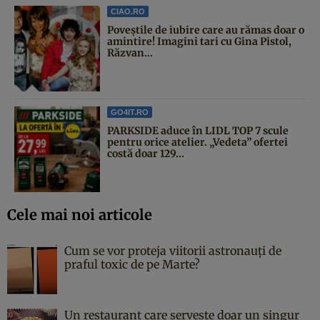
CIAO.RO
Poveştile de iubire care au rămas doar o
amintire! Imagini tari cu Gina Pistol,
Răzvan...
GO4IT.RO
PARKSIDE aduce în LIDL TOP 7 scule
pentru orice atelier. „Vedeta” ofertei
costă doar 129...
Cele mai noi articole
Cum se vor proteja viitorii astronauți de
praful toxic de pe Marte?
Un restaurant care servește doar un singur