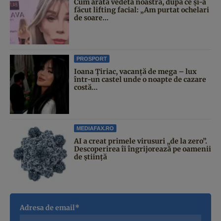
Cum arată vedeta noastră, după ce și-a
făcut lifting facial: „Am purtat ochelari
de soare...
PROSPORT
Ioana Țiriac, vacanță de mega – lux
într-un castel unde o noapte de cazare
costă...
MEDIAFAX.RO
AI a creat primele virusuri „de la zero”.
Descoperirea îi îngrijorează pe oamenii
de știință
Adresa de email*