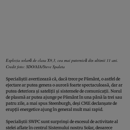
Explozia solară de clasa X9,3, cea mai puternică din ultimii 11 ani.
Credit foto: SDO/AIA/Steve Spaleta
Specialiştii avertizează că, dacă trece pe Pământ, o astfel de
ejectare ar putea genera o auroră foarte spectaculoasă, dar ar
putea deteriora şi sateliţii şi sistemele de comunicaţii.
Norul
de plasmă
ar putea ajunge pe Pământ în una până la trei sau
patru zile, a mai spus Steenburgh, deşi CME declanşate de
erupţii energetice ajung în general mult mai rapid.
Specialiştii SWPC sunt surprinşi de excesul de activitate al
stelei aflate în centrul Sistemului nostru Solar, deoarece