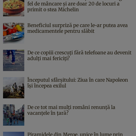
fel de mâncare și are doar 20 de locuri a
primit o stea Michelin
Beneficiul surpriză pe care le-ar putea avea
medicamentele pentru slăbit
De ce copiii crescuți fără telefoane au devenit
adulți mai fericiți?
Începutul sfârşitului: Ziua în care Napoleon
îşi începea exilul
De ce tot mai mulți români renunță la
vacanțele în țară?
Piramidele din Meroe, unice în lume prin