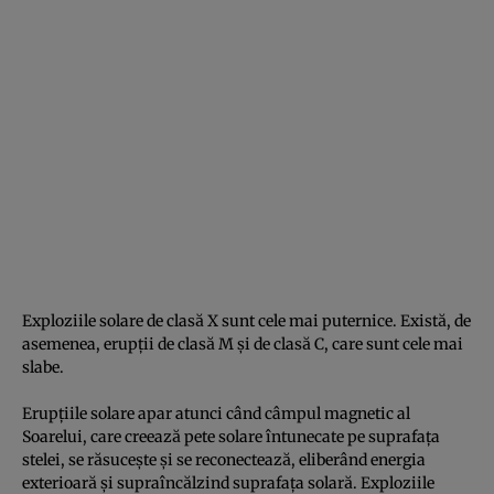
Exploziile solare de clasă X
sunt cele mai puternice. Există, de
asemenea, erupţii de clasă M şi de clasă C, care sunt cele mai
slabe.
Erupţiile solare apar atunci când câmpul magnetic al
Soarelui, care creează pete solare întunecate pe suprafaţa
stelei, se răsuceşte şi se reconectează, eliberând energia
exterioară şi supraîncălzind suprafaţa solară. Exploziile