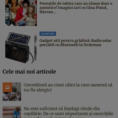
Poveştile de iubire care au rămas doar o
amintire! Imagini tari cu Gina Pistol,
Răzvan...
GO4IT.RO
Gadget util pentru grădină: Radio solar
portabil cu Bluetooth la Dedeman
Cele mai noi articole
Cercetătorii au creat câini la care oamenii să
nu fie alergici
Nu este suficient să înțelegi rănile din
copilărie. De ce sunt importante și exercițiile