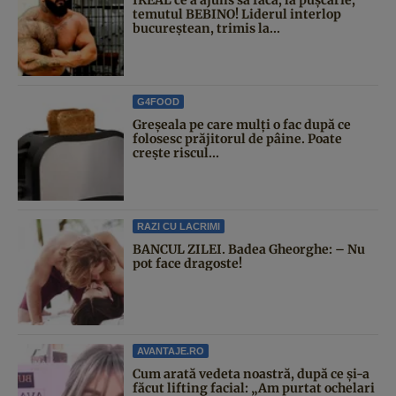
temutul BEBINO! Liderul interlop
bucureștean, trimis la...
G4FOOD
Greșeala pe care mulți o fac după ce
folosesc prăjitorul de pâine. Poate
crește riscul...
RAZI CU LACRIMI
BANCUL ZILEI. Badea Gheorghe: – Nu
pot face dragoste!
AVANTAJE.RO
Cum arată vedeta noastră, după ce și-a
făcut lifting facial: „Am purtat ochelari