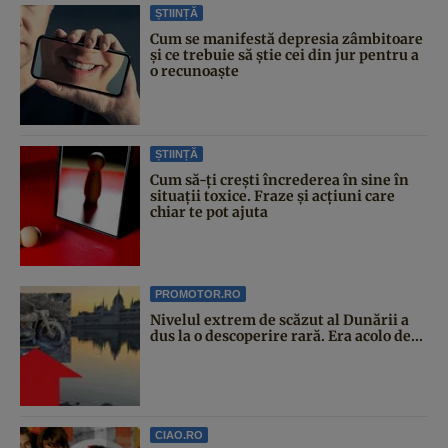
ȘTIINȚĂ
Cum se manifestă depresia zâmbitoare
și ce trebuie să știe cei din jur pentru a
o recunoaște
ȘTIINȚĂ
Cum să-ți crești încrederea în sine în
situații toxice. Fraze și acțiuni care
chiar te pot ajuta
PROMOTOR.RO
Nivelul extrem de scăzut al Dunării a
dus la o descoperire rară. Era acolo de...
CIAO.RO