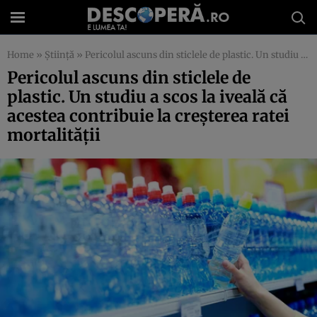
Home
»
Știință
»
Pericolul ascuns din sticlele de plastic. Un studiu a scos la iveală că acestea contribuie la creşterea ratei mortalităţii
Pericolul ascuns din sticlele de
plastic. Un studiu a scos la iveală că
acestea contribuie la creşterea ratei
mortalităţii