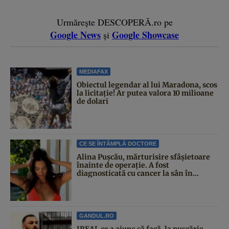
Urmărește DESCOPERĂ.ro pe
Google News
Google Showcase
și
MEDIAFAX
Obiectul legendar al lui Maradona, scos
la licitație! Ar putea valora 10 milioane
de dolari
CE SE ÎNTÂMPLĂ DOCTORE
Alina Pușcău, mărturisire sfâșietoare
înainte de operație. A fost
diagnosticată cu cancer la sân în...
GANDUL.RO
IREAL ce a ajuns să facă, la pușcărie,