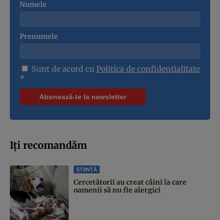
Numele
Prenumele
Sunt de acord cu
Politica de confidentialitate
*
Iți recomandăm
ȘTIINȚĂ
Cercetătorii au creat câini la care
oamenii să nu fie alergici