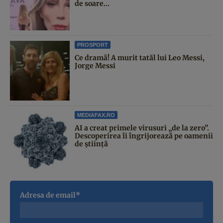
de soare...
PROSPORT
Ce dramă! A murit tatăl lui Leo Messi,
Jorge Messi
MEDIAFAX.RO
AI a creat primele virusuri „de la zero”.
Descoperirea îi îngrijorează pe oamenii
de știință
Adresa de email*