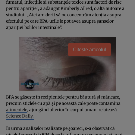
fumatul, infecţiile şi substanţele toxice sunt factori de risc
pentru apariţie”, a adăugat Kimberly Allred, o altă autoare a
studiului. „Aici am dorit să ne concentrăm atenţia asupra
efectului pe care BPA-urile le pot avea asupra şanselor
apariţiei bolilor intestinale”.
Citește articolul
BPA se găseşte în recipientele pentru băutură şi mâncare,
precum sticlele cu apă şi pe această cale poate contamina
alimentele
, ajungând ulterior în corpul uman, relatează
Science Daily.
În urma analizelor realizate pe şoareci, s-a observat că
nivelul crescut de BPA duce la inflamarea colonului şi, mai