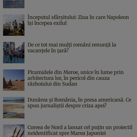
Începutul sfârşitului: Ziua în care Napoleon
îşi începea exilul
De ce tot mai mulți români renunță la
vacanțele în țară?
Piramidele din Meroe, unice în lume prin
arhitectura lor, în pericol din cauza
războiului din Sudan
Dunărea și România, în presa americană. Ce
spun jurnaliștii despre criza apei?
Coreea de Nord a lansat cel puțin un proiectil
neidentificat spre Marea Japoniei