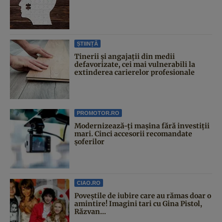
ȘTIINȚĂ
Tinerii și angajații din medii
defavorizate, cei mai vulnerabili la
extinderea carierelor profesionale
PROMOTOR.RO
Modernizează-ți mașina fără investiții
mari. Cinci accesorii recomandate
șoferilor
CIAO.RO
Poveştile de iubire care au rămas doar o
amintire! Imagini tari cu Gina Pistol,
Răzvan...