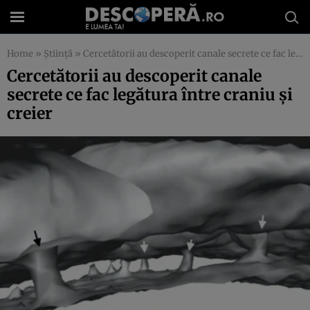
Home
»
Știință
»
Cercetătorii au descoperit canale secrete ce fac legătura între craniu şi creier
Cercetătorii au descoperit canale
secrete ce fac legătura între craniu şi
creier