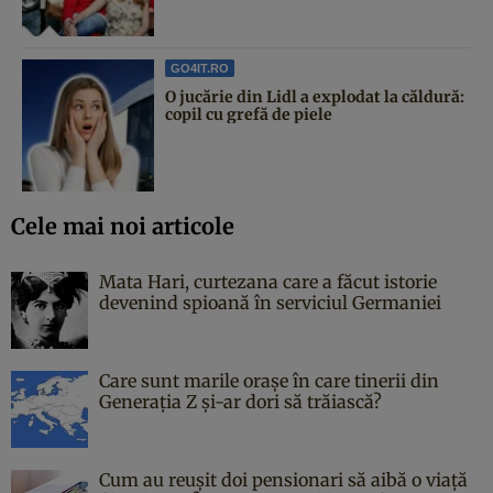
GO4IT.RO
O jucărie din Lidl a explodat la căldură:
copil cu grefă de piele
Cele mai noi articole
Mata Hari, curtezana care a făcut istorie
devenind spioană în serviciul Germaniei
Care sunt marile orașe în care tinerii din
Generația Z și-ar dori să trăiască?
Cum au reușit doi pensionari să aibă o viață