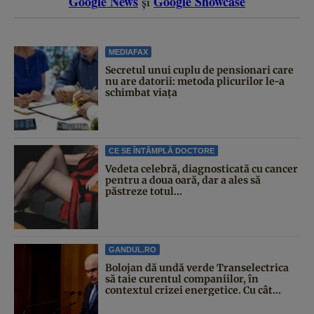
Google News
Google Showcase
și
MEDIAFAX
Secretul unui cuplu de pensionari care
nu are datorii: metoda plicurilor le-a
schimbat viața
CE SE ÎNTÂMPLĂ DOCTORE
Vedeta celebră, diagnosticată cu cancer
pentru a doua oară, dar a ales să
păstreze totul...
GANDUL.RO
Bolojan dă undă verde Transelectrica
să taie curentul companiilor, în
contextul crizei energetice. Cu cât...