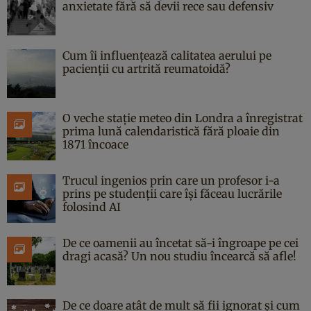
anxietate fără să devii rece sau defensiv
Cum îi influențează calitatea aerului pe
pacienții cu artrită reumatoidă?
O veche stație meteo din Londra a înregistrat
prima lună calendaristică fără ploaie din
1871 încoace
Trucul ingenios prin care un profesor i-a
prins pe studenții care își făceau lucrările
folosind AI
De ce oamenii au încetat să-i îngroape pe cei
dragi acasă? Un nou studiu încearcă să afle!
De ce doare atât de mult să fii ignorat și cum