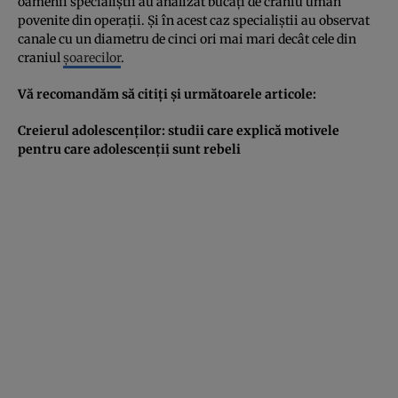
oamenii specialiştii au analizat bucăţi de craniu uman
povenite din operaţii. Şi în acest caz specialiştii au observat
canale cu un diametru de cinci ori mai mari decât cele din
craniul
şoarecilor
.
Vă recomandăm să citiţi şi următoarele articole:
Creierul adolescenţilor: studii care explică motivele
pentru care adolescenţii sunt rebeli