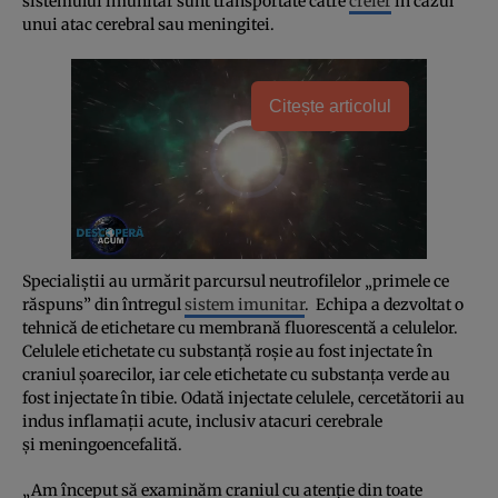
sistemului imunitar sunt transportate către
creier
în cazul
unui atac cerebral sau meningitei.
Citește articolul
Specialiştii au urmărit parcursul neutrofilelor „primele ce
răspuns” din întregul
sistem imunitar
. Echipa a dezvoltat o
tehnică de etichetare cu membrană fluorescentă a celulelor.
Celulele etichetate cu substanţă roşie au fost injectate în
craniul şoarecilor, iar cele etichetate cu substanţa verde au
fost injectate în tibie. Odată injectate celulele, cercetătorii au
indus inflamaţii acute, inclusiv atacuri cerebrale
şi meningoencefalită.
„Am început să examinăm craniul cu atenţie din toate