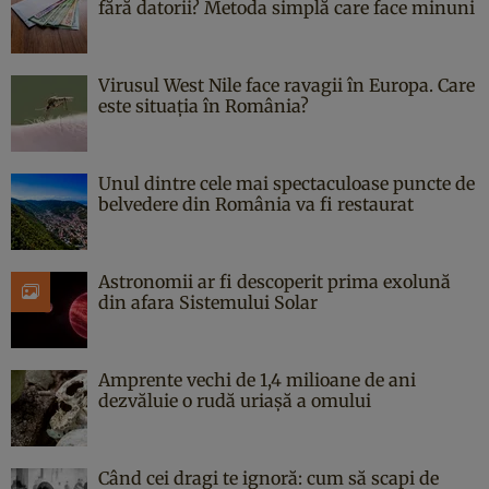
fără datorii? Metoda simplă care face minuni
Virusul West Nile face ravagii în Europa. Care
este situația în România?
Unul dintre cele mai spectaculoase puncte de
belvedere din România va fi restaurat
Astronomii ar fi descoperit prima exolună
din afara Sistemului Solar
Amprente vechi de 1,4 milioane de ani
dezvăluie o rudă uriașă a omului
Când cei dragi te ignoră: cum să scapi de