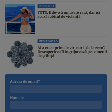
PROSPORT
FOTO. E de-o frumusețe rară, dar își
acuză iubitul de violență
MEDIAFAX.RO
AI a creat primele virusuri „de la zero”.
Descoperirea îi îngrijorează pe oamenii
de știință
Adresa de email*
Numele