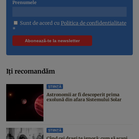
Prenumele
Sunt de acord cu
Politica de confidentialitate
*
Iți recomandăm
ȘTIINȚĂ
Astronomii ar fi descoperit prima
exolună din afara Sistemului Solar
ȘTIINȚĂ
Când cei dragi te ignoră: cum să scapi