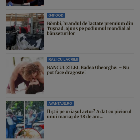
G4FOOD
Bömbi, brandul de lactate premium din
Tușnad, ajuns pe podiumul mondial al
bânzeturilor
RAZI CU LACRIMI
BANCUL ZILEI. Badea Gheorghe: – Nu
pot face dragoste!
AVANTAJE.RO
Îl știi pe uriașul actor? A dat cu piciorul
unui mariaj de 38 de ani...