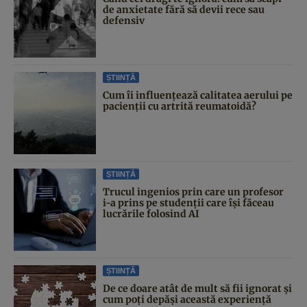
de anxietate fără să devii rece sau
defensiv
ȘTIINȚĂ
Cum îi influențează calitatea aerului pe
pacienții cu artrită reumatoidă?
ȘTIINȚĂ
Trucul ingenios prin care un profesor
i-a prins pe studenții care își făceau
lucrările folosind AI
ȘTIINȚĂ
De ce doare atât de mult să fii ignorat și
cum poți depăși această experiență