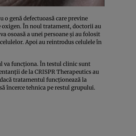
u o genă defectuoasă care previne
 oxigen. În noul tratament, doctorii au
va osoasă a unei persoane şi au folosit
 celulelor. Apoi au reintrodus celulele în
 va funcţiona. În testul clinic sunt
entanţii de la CRISPR Therapeutics au
ă dacă tratamentul funcţionează la
să încerce tehnica pe restul grupului.