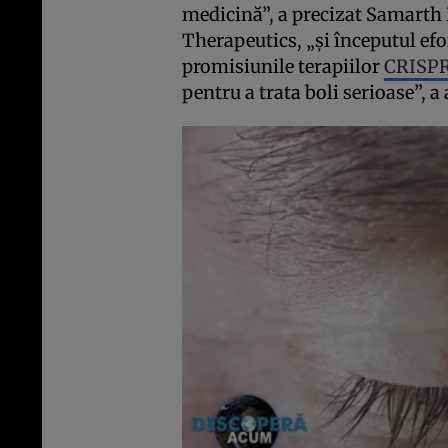
medicină”, a precizat Samart
Therapeutics, „şi începutul efo
promisiunile terapiilor
CRISPR
pentru a trata boli serioase”, a