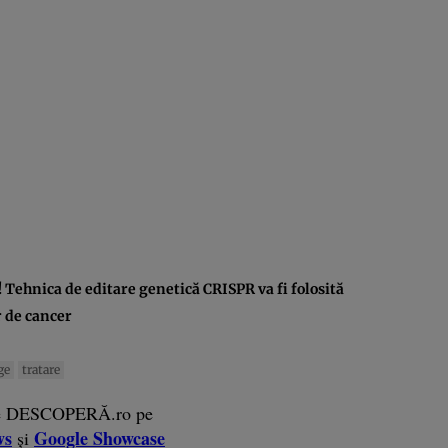
 Tehnica de editare genetică CRISPR va fi folosită
r de cancer
ge
tratare
e DESCOPERĂ.ro pe
ws
Google Showcase
și