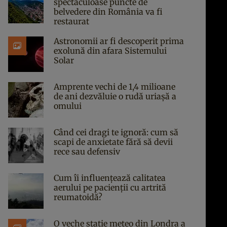
spectaculoase puncte de
belvedere din România va fi
restaurat
Astronomii ar fi descoperit prima
exolună din afara Sistemului
Solar
Amprente vechi de 1,4 milioane
de ani dezvăluie o rudă uriașă a
omului
Când cei dragi te ignoră: cum să
scapi de anxietate fără să devii
rece sau defensiv
Cum îi influențează calitatea
aerului pe pacienții cu artrită
reumatoidă?
O veche stație meteo din Londra a