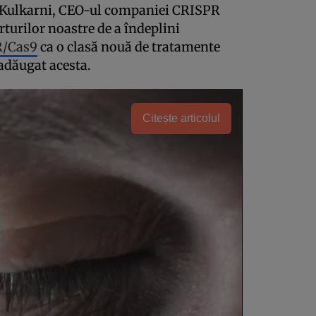
h Kulkarni, CEO-ul companiei CRISPR
rturilor noastre de a îndeplini
/Cas9
ca o clasă nouă de tratamente
 adăugat acesta.
Citește articolul