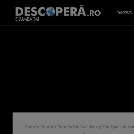
D:NEWS
Home
»
Știință
»
Premieră în Occident: primul pacient tra