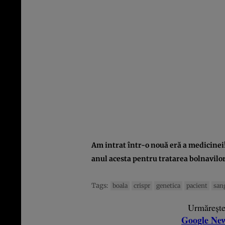
Am intrat într-o nouă eră a medicinei!
anul acesta pentru tratarea bolnavilo
Tags:
boala
crispr
genetica
pacient
san
Urmăreșt
Google Ne