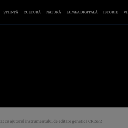
ȘTIINȚĂ
CULTURĂ
NATURĂ
LUMEA DIGITALĂ
ISTORIE
V
tat cu ajutorul instrumentului de editare genetică CRISPR