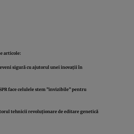
 articole:
veni sigură cu ajutorul unei inovaţii în
PR face celulele stem ”invizibile” pentru
torul tehnicii revoluţionare de editare genetică