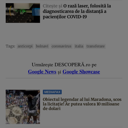
Citeşte şi
O rază laser, folosită la
diagnosticarea de la distanţă a
pacienţilor COVID-19
Tags:
anticorpi
bolnavi
coronavirus
italia
transferare
Urmărește DESCOPERĂ.ro pe
Google News
Google Showcase
și
MEDIAFAX
Obiectul legendar al lui Maradona, scos
la licitație! Ar putea valora 10 milioane
de dolari