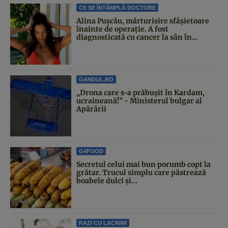
CE SE ÎNTÂMPLĂ DOCTORE
Alina Pușcău, mărturisire sfâșietoare
înainte de operație. A fost
diagnosticată cu cancer la sân în...
GANDUL.RO
„Drona care s-a prăbușit în Kardam,
ucraineană!” - Ministerul bulgar al
Apărării
G4FOOD
Secretul celui mai bun porumb copt la
grătar. Trucul simplu care păstrează
boabele dulci și...
RAZI CU LACRIMI