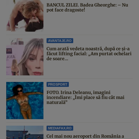
BANCUL ZILEI. Badea Gheorghe: – Nu
pot face dragoste!
AVANTAJE.RO
Cum arată vedeta noastră, după ce și-a
făcut lifting facial: „Am purtat ochelari
de soare...
PROSPORT
FOTO. Irina Deleanu, imagini
incendiare: „Îmi place să fiu cât mai
naturală”
MEDIAFAX.RO
Cel mai nou aeroport din România a