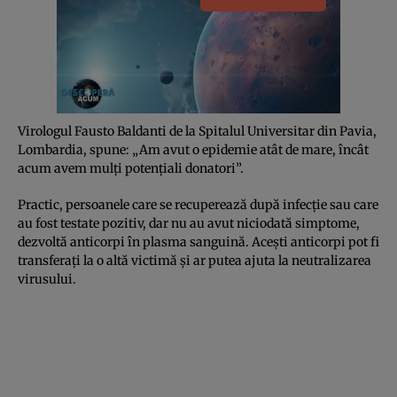
Virologul Fausto Baldanti de la Spitalul Universitar din Pavia,
Lombardia, spune: „Am avut o epidemie atât de mare, încât
acum avem mulţi potenţiali donatori”.
Practic, persoanele care se recuperează după infecţie sau care
au fost testate pozitiv, dar nu au avut niciodată simptome,
dezvoltă anticorpi în plasma sanguină. Aceşti anticorpi pot fi
transferaţi la o altă victimă şi ar putea ajuta la neutralizarea
virusului.