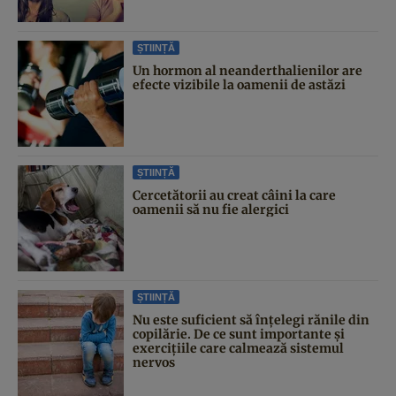
ȘTIINȚĂ
Un hormon al neanderthalienilor are
efecte vizibile la oamenii de astăzi
ȘTIINȚĂ
Cercetătorii au creat câini la care
oamenii să nu fie alergici
ȘTIINȚĂ
Nu este suficient să înțelegi rănile din
copilărie. De ce sunt importante și
exercițiile care calmează sistemul
nervos