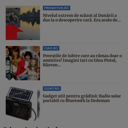
PROMOTOR.RO
Nivelul extrem de scăzut al Dunării a
dus la o descoperire rară. Era acolo de...
CIAO.RO
Poveştile de iubire care au rămas doar o
amintire! Imagini tari cu Gina Pistol,
Răzvan...
GO4IT.RO
Gadget util pentru grădină: Radio solar
portabil cu Bluetooth la Dedeman