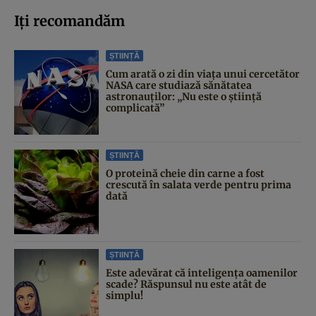
Iți recomandăm
ȘTIINȚĂ
Cum arată o zi din viața unui cercetător
NASA care studiază sănătatea
astronauților: „Nu este o știință
complicată”
ȘTIINȚĂ
O proteină cheie din carne a fost
crescută în salata verde pentru prima
dată
ȘTIINȚĂ
Este adevărat că inteligența oamenilor
scade? Răspunsul nu este atât de
simplu!