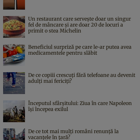
Un restaurant care servește doar un singur
fel de mâncare și are doar 20 de locuri a
primit o stea Michelin
Beneficiul surpriză pe care le-ar putea avea
medicamentele pentru slăbit
De ce copiii crescuți fără telefoane au devenit
adulți mai fericiți?
Începutul sfârşitului: Ziua în care Napoleon
îşi începea exilul
De ce tot mai mulți români renunță la
vacanțele în țară?