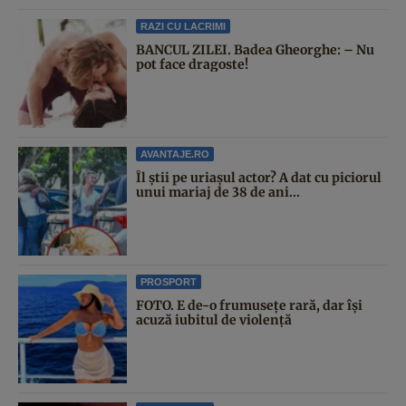
RAZI CU LACRIMI
BANCUL ZILEI. Badea Gheorghe: – Nu
pot face dragoste!
AVANTAJE.RO
Îl știi pe uriașul actor? A dat cu piciorul
unui mariaj de 38 de ani...
PROSPORT
FOTO. E de-o frumusețe rară, dar își
acuză iubitul de violență