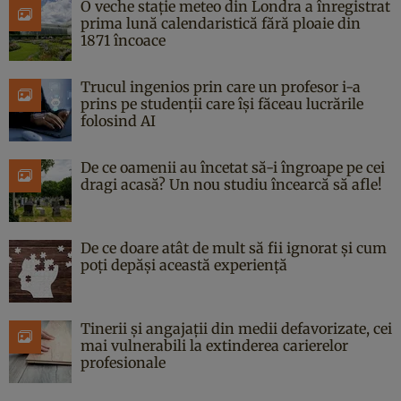
O veche stație meteo din Londra a înregistrat
prima lună calendaristică fără ploaie din
1871 încoace
Trucul ingenios prin care un profesor i-a
prins pe studenții care își făceau lucrările
folosind AI
De ce oamenii au încetat să-i îngroape pe cei
dragi acasă? Un nou studiu încearcă să afle!
De ce doare atât de mult să fii ignorat și cum
poți depăși această experiență
Tinerii și angajații din medii defavorizate, cei
mai vulnerabili la extinderea carierelor
profesionale