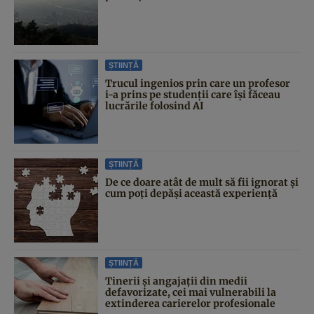
ȘTIINȚĂ
Trucul ingenios prin care un profesor
i-a prins pe studenții care își făceau
lucrările folosind AI
ȘTIINȚĂ
De ce doare atât de mult să fii ignorat și
cum poți depăși această experiență
ȘTIINȚĂ
Tinerii și angajații din medii
defavorizate, cei mai vulnerabili la
extinderea carierelor profesionale