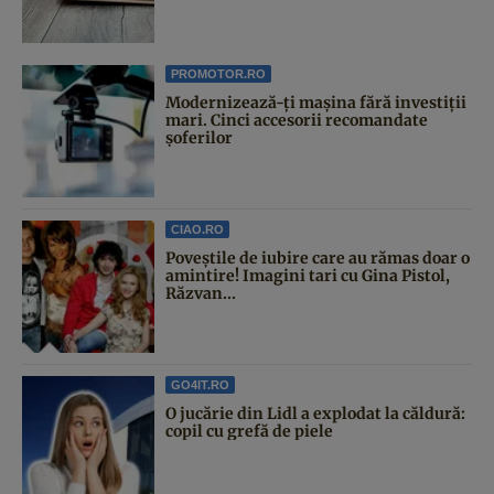
PROMOTOR.RO
Modernizează-ți mașina fără investiții
mari. Cinci accesorii recomandate
șoferilor
CIAO.RO
Poveştile de iubire care au rămas doar o
amintire! Imagini tari cu Gina Pistol,
Răzvan...
GO4IT.RO
O jucărie din Lidl a explodat la căldură:
copil cu grefă de piele