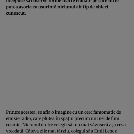
începuse să observe forme foarte ciudate pe care nu le
putea asocia cu ușurință niciunui alt tip de obiect
cunoscut.
Printre acestea, se afla o imagine cu un cerc fantomatic de
emisie radio, care plutea în spațiu precum un inel de fum
cosmic. Niciunul dintre colegii săi nu mai văzuseră așa ceva
vreodată. Câteva zile mai târziu, colegul său Emil Lenc a