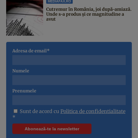
MEDIAFAX.RO
Cutremur în România, joi după-amiază.
Unde s-a produs și ce magnitudine a
avut
Adresa de email*
Numele
Prenumele
Sunt de acord cu
Politica de confidentialitate
*