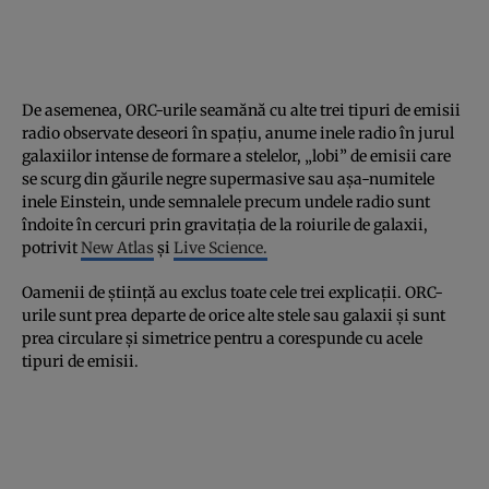
De asemenea, ORC-urile seamănă cu alte trei tipuri de emisii
radio observate deseori în spațiu, anume inele radio în jurul
galaxiilor intense de formare a stelelor, „lobi” de emisii care
se scurg din găurile negre supermasive sau așa-numitele
inele Einstein, unde semnalele precum undele radio sunt
îndoite în cercuri prin gravitația de la roiurile de galaxii,
potrivit
New Atlas
și
Live Science.
Oamenii de știință au exclus toate cele trei explicații. ORC-
urile sunt prea departe de orice alte stele sau galaxii și sunt
prea circulare și simetrice pentru a corespunde cu acele
tipuri de emisii.