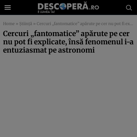
Home
»
Știință
»
Cercuri „fantomatice” apărute pe cer nu pot fi explicate, însă fenomenul i-a entuziasmat pe astronomi
Cercuri „fantomatice” apărute pe cer
nu pot fi explicate, însă fenomenul i-a
entuziasmat pe astronomi