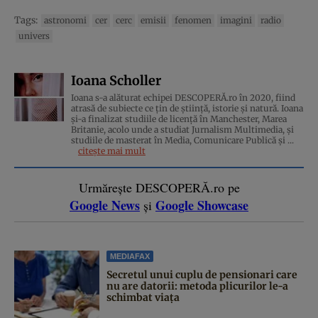
Tags:
astronomi
cer
cerc
emisii
fenomen
imagini
radio
univers
Ioana Scholler
Ioana s-a alăturat echipei DESCOPERĂ.ro în 2020, fiind
atrasă de subiecte ce țin de știință, istorie și natură. Ioana
și-a finalizat studiile de licență în Manchester, Marea
Britanie, acolo unde a studiat Jurnalism Multimedia, și
studiile de masterat în Media, Comunicare Publică și ...
citește mai mult
Urmărește DESCOPERĂ.ro pe
Google News
Google Showcase
și
MEDIAFAX
Secretul unui cuplu de pensionari care
nu are datorii: metoda plicurilor le-a
schimbat viața