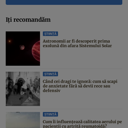
Iți recomandăm
ȘTIINȚĂ
Astronomii ar fi descoperit prima
exolună din afara Sistemului Solar
ȘTIINȚĂ
Când cei dragi te ignoră: cum să scapi
de anxietate fără să devii rece sau
defensiv
ȘTIINȚĂ
Cum îi influențează calitatea aerului pe
pacienții cu artrită reumatoidă?