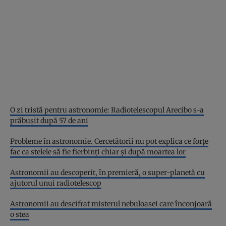
O zi tristă pentru astronomie: Radiotelescopul Arecibo s-a
prăbușit după 57 de ani
Probleme în astronomie. Cercetătorii nu pot explica ce forțe
fac ca stelele să fie fierbinți chiar și după moartea lor
Astronomii au descoperit, în premieră, o super-planetă cu
ajutorul unui radiotelescop
Astronomii au descifrat misterul nebuloasei care înconjoară
o stea