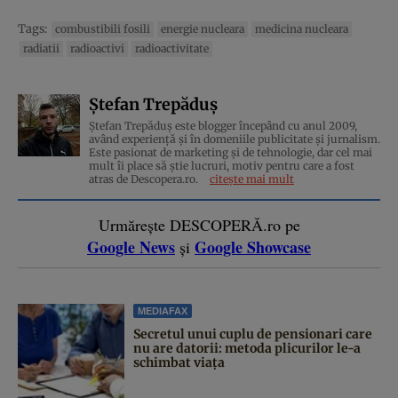
Tags:
combustibili fosili
energie nucleara
medicina nucleara
radiatii
radioactivi
radioactivitate
Ștefan Trepăduș
Ștefan Trepăduș este blogger începând cu anul 2009,
având experiență și în domeniile publicitate și jurnalism.
Este pasionat de marketing și de tehnologie, dar cel mai
mult îi place să știe lucruri, motiv pentru care a fost
atras de Descopera.ro.
citește mai mult
Urmărește DESCOPERĂ.ro pe
Google News
Google Showcase
și
MEDIAFAX
Secretul unui cuplu de pensionari care
nu are datorii: metoda plicurilor le-a
schimbat viața