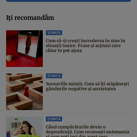
Iți recomandăm
ȘTIINȚĂ
Cum să-ți crești încrederea în sine în
situații toxice. Fraze și acțiuni care
chiar te pot ajuta
ȘTIINȚĂ
Scenariile minții. Cum să îți stăpânești
gândurile negative și anxietatea
ȘTIINȚĂ
Când cumpărăturile devin o
dependență. Cum recunoști oniomania
și cum poți ieși din acest cerc