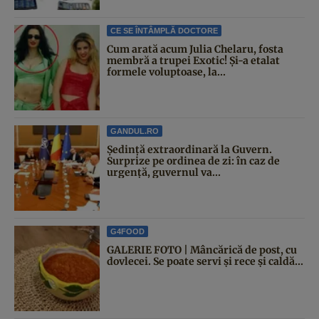
CE SE ÎNTÂMPLĂ DOCTORE
Cum arată acum Julia Chelaru, fosta
membră a trupei Exotic! Și-a etalat
formele voluptoase, la...
GANDUL.RO
Şedinţă extraordinară la Guvern.
Surprize pe ordinea de zi: în caz de
urgență, guvernul va...
G4FOOD
GALERIE FOTO | Mâncărică de post, cu
dovlecei. Se poate servi și rece și caldă...