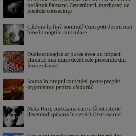
pe lângă Pământ. Cercetătorii, îngrijorați de
posibile consecințe
Căldura îți fură somnul? Cum poți dormi mai
bine în nopțile caniculare
Ouăle ecologice ar putea avea un impact
climatic mai mare decât cele provenite din
ferme clasice
Sauna în timpul caniculei: poate pregăti
organismul pentru căldură?
Mata Hari, curtezana care a făcut istorie
devenind spioană în serviciul Germaniei
Care sunt marile orașe în care tinerii din