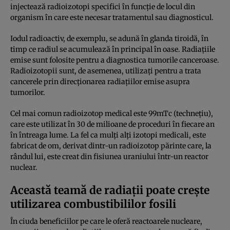
injectează radioizotopi specifici în funcție de locul din
organism în care este necesar tratamentul sau diagnosticul.
Iodul radioactiv, de exemplu, se adună în glanda tiroidă, în
timp ce radiul se acumulează în principal în oase. Radiațiile
emise sunt folosite pentru a diagnostica tumorile canceroase.
Radioizotopii sunt, de asemenea, utilizați pentru a trata
cancerele prin direcționarea radiațiilor emise asupra
tumorilor.
Cel mai comun radioizotop medical este 99mTc (technețiu),
care este utilizat în 30 de milioane de proceduri în fiecare an
în întreaga lume. La fel ca mulți alți izotopi medicali, este
fabricat de om, derivat dintr-un radioizotop părinte care, la
rândul lui, este creat din fisiunea uraniului într-un reactor
nuclear.
Această teamă de radiații poate crește
utilizarea combustibililor fosili
În ciuda beneficiilor pe care le oferă reactoarele nucleare,