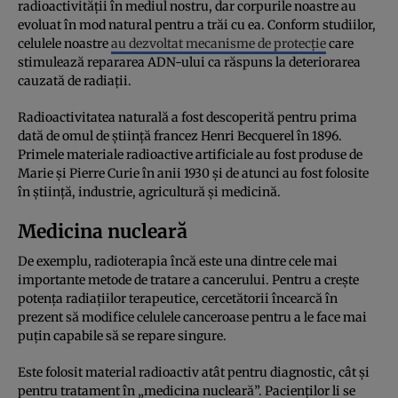
radioactivității în mediul nostru, dar corpurile noastre au
evoluat în mod natural pentru a trăi cu ea. Conform studiilor,
celulele noastre
au dezvoltat mecanisme de protecție
care
stimulează repararea ADN-ului ca răspuns la deteriorarea
cauzată de radiații.
Radioactivitatea naturală a fost descoperită pentru prima
dată de omul de știință francez Henri Becquerel în 1896.
Primele materiale radioactive artificiale au fost produse de
Marie și Pierre Curie în anii 1930 și de atunci au fost folosite
în știință, industrie, agricultură și medicină.
Medicina nucleară
De exemplu, radioterapia încă este una dintre cele mai
importante metode de tratare a cancerului. Pentru a crește
potența radiațiilor terapeutice, cercetătorii încearcă în
prezent să modifice celulele canceroase pentru a le face mai
puțin capabile să se repare singure.
Este folosit material radioactiv atât pentru diagnostic, cât și
pentru tratament în „medicina nucleară”. Pacienților li se