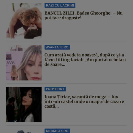
RAZI CU LACRIMI
BANCUL ZILEI. Badea Gheorghe: – Nu
pot face dragoste!
AVANTAJE.RO
Cum arată vedeta noastră, după ce și-a
făcut lifting facial: „Am purtat ochelari
de soare...
PROSPORT
Ioana Țiriac, vacanță de mega – lux
într-un castel unde o noapte de cazare
costă...
MEDIAFAX.RO