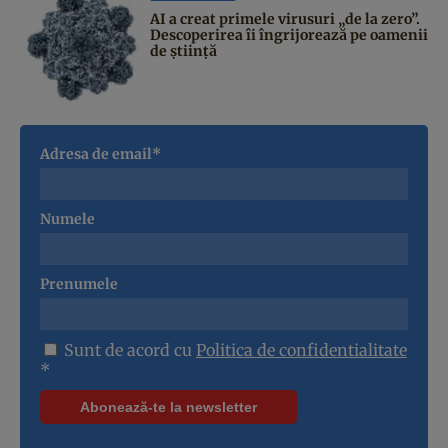
AI a creat primele virusuri „de la zero”.
Descoperirea îi îngrijorează pe oamenii
de știință
Adresa de email*
Numele
Prenumele
Sunt de acord cu
Politica de confidentialitate
*