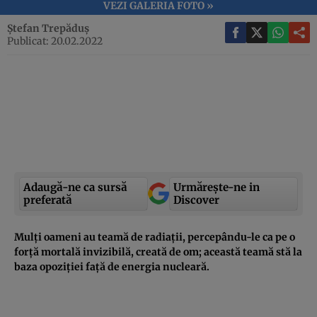
VEZI GALERIA FOTO »
Ștefan Trepăduș
Publicat: 20.02.2022
Adaugă-ne ca sursă
Urmărește-ne in
preferată
Discover
Mulți oameni au teamă de radiații, percepându-le ca pe o
forță mortală invizibilă, creată de om; această teamă stă la
baza opoziției față de energia nucleară.