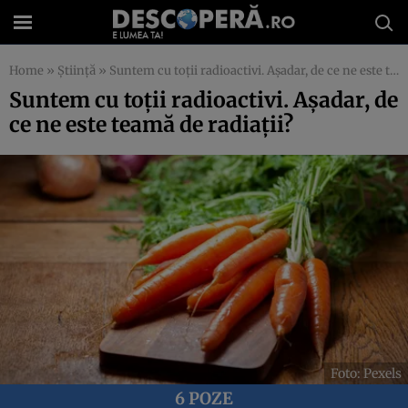
Home
»
Știință
»
Suntem cu toții radioactivi. Așadar, de ce ne este teamă de radiații?
Suntem cu toții radioactivi. Așadar, de
ce ne este teamă de radiații?
Foto: Pexels
6 POZE