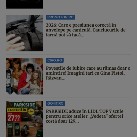
PROMOTOR.RO
2026: Care e presiunea corectă în
anvelope pe caniculă. Cauciucurile de
iarnă pot să facă...
CIAO.RO
Poveştile de iubire care au rămas doar o
amintire! Imagini tari cu Gina Pistol,
Răzvan...
GO4IT.RO
PARKSIDE aduce în LIDL TOP 7 scule
pentru orice atelier. „Vedeta” ofertei
costă doar 129...