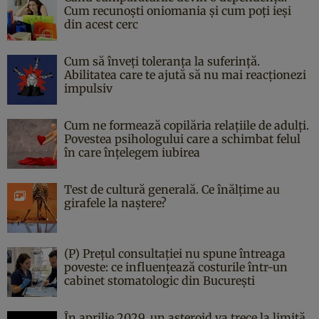
Cum recunoști oniomania și cum poți ieși
din acest cerc
Cum să înveți toleranța la suferință.
Abilitatea care te ajută să nu mai reacționezi
impulsiv
Cum ne formează copilăria relațiile de adulți.
Povestea psihologului care a schimbat felul
în care înțelegem iubirea
Test de cultură generală. Ce înălțime au
girafele la naștere?
(P) Prețul consultației nu spune întreaga
poveste: ce influențează costurile într-un
cabinet stomatologic din București
În aprilie 2029, un asteroid va trece la limită