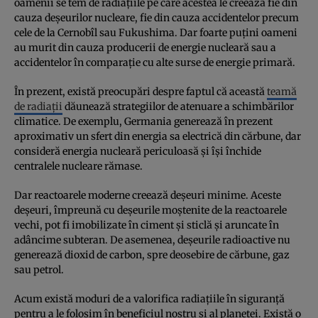
oamenii se tem de radiațiile pe care acestea le creează fie din
cauza deșeurilor nucleare, fie din cauza accidentelor precum
cele de la Cernobîl sau Fukushima. Dar foarte puțini oameni
au murit din cauza producerii de energie nucleară sau a
accidentelor în comparație cu alte surse de energie primară.
În prezent, există preocupări despre faptul că această
teamă
de radiații
dăunează strategiilor de atenuare a schimbărilor
climatice. De exemplu, Germania generează în prezent
aproximativ un sfert din energia sa electrică din cărbune, dar
consideră energia nucleară periculoasă și își închide
centralele nucleare rămase.
Dar reactoarele moderne creează deșeuri minime. Aceste
deșeuri, împreună cu deșeurile moștenite de la reactoarele
vechi, pot fi imobilizate în ciment și sticlă și aruncate în
adâncime subteran. De asemenea, deșeurile radioactive nu
generează dioxid de carbon, spre deosebire de cărbune, gaz
sau petrol.
Acum există moduri de a valorifica radiațiile în siguranță
pentru a le folosim în beneficiul nostru și al planetei. Există o