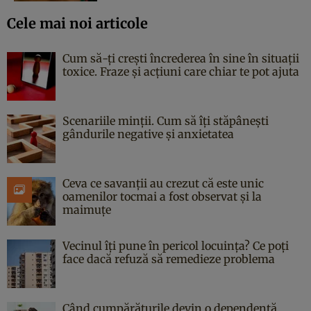
Cele mai noi articole
Cum să-ți crești încrederea în sine în situații
toxice. Fraze și acțiuni care chiar te pot ajuta
Scenariile minții. Cum să îți stăpânești
gândurile negative și anxietatea
Ceva ce savanții au crezut că este unic
oamenilor tocmai a fost observat și la
maimuțe
Vecinul îți pune în pericol locuința? Ce poți
face dacă refuză să remedieze problema
Când cumpărăturile devin o dependență.