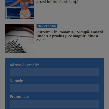
acuză iubitul de violență
MEDIAFAX.RO
Cutremur în România, joi după-amiază.
Unde s-a produs și ce magnitudine a
avut
Adresa de email*
Numele
Prenumele