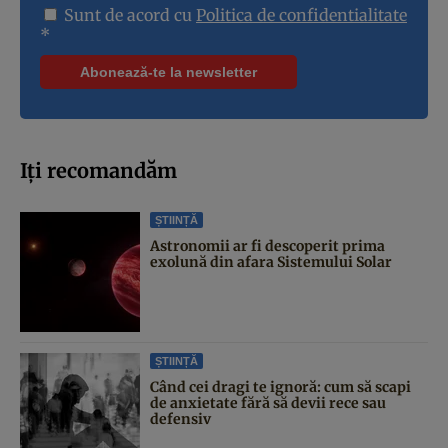
Sunt de acord cu
Politica de confidentialitate
*
Iți recomandăm
ȘTIINȚĂ
Astronomii ar fi descoperit prima
exolună din afara Sistemului Solar
ȘTIINȚĂ
Când cei dragi te ignoră: cum să scapi
de anxietate fără să devii rece sau
defensiv