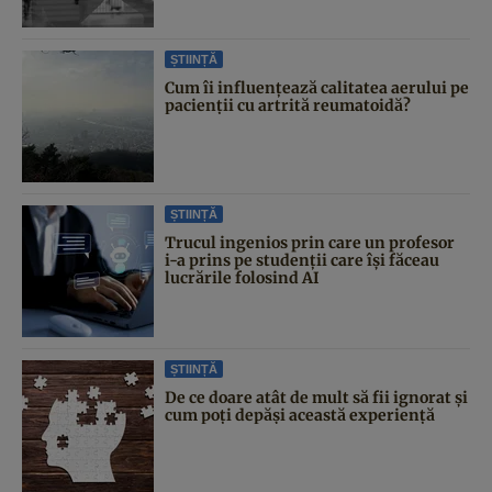
ȘTIINȚĂ
Cum îi influențează calitatea aerului pe
pacienții cu artrită reumatoidă?
ȘTIINȚĂ
Trucul ingenios prin care un profesor
i-a prins pe studenții care își făceau
lucrările folosind AI
ȘTIINȚĂ
De ce doare atât de mult să fii ignorat și
cum poți depăși această experiență