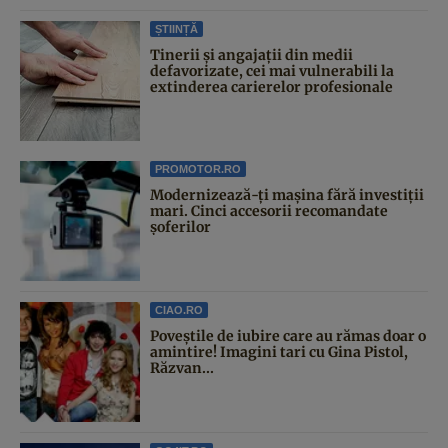
ȘTIINȚĂ
Tinerii și angajații din medii
defavorizate, cei mai vulnerabili la
extinderea carierelor profesionale
PROMOTOR.RO
Modernizează-ți mașina fără investiții
mari. Cinci accesorii recomandate
șoferilor
CIAO.RO
Poveştile de iubire care au rămas doar o
amintire! Imagini tari cu Gina Pistol,
Răzvan...