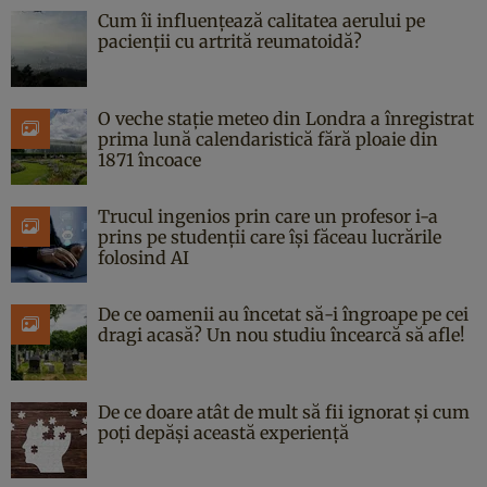
Cum îi influențează calitatea aerului pe
pacienții cu artrită reumatoidă?
O veche stație meteo din Londra a înregistrat
prima lună calendaristică fără ploaie din
1871 încoace
Trucul ingenios prin care un profesor i-a
prins pe studenții care își făceau lucrările
folosind AI
De ce oamenii au încetat să-i îngroape pe cei
dragi acasă? Un nou studiu încearcă să afle!
De ce doare atât de mult să fii ignorat și cum
poți depăși această experiență