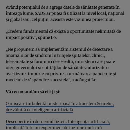
Având potențialul de a agrega datele de sănătate generate în
întreaga lume, SADS ar putea fi utilizat la nivel local, național
și global sau, cel puțin, aceasta este viziunea proiectului.
„Credem fundamental că există o oportunitate nelimitată de
impact pozitiv”, spune Lo.
„Ne propunem să implementăm sistemul de detectare a
anomaliilor de sindrom în triajele spitalelor, clinici,
telesănătate și forumuri de eHealth, un sistem care poate
oferi guvernului și entităților de sănătate autorizate o
avertizare timpurie cu privire la următoarea pandemie și
modelul de răspândire a acesteia”, a adăugat Lo.
Vă recomandăm să citiți și:
O mișcare turbulentă misterioasă în atmosfera Soarelui,
dezvăluită de inteligența artificială
Descoperire în domeniul fizicii. Inteligența artificială,
implicată într-un experiment de fuziune nucleară