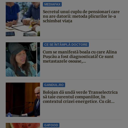
MEDIAFAX
Secretul unui cuplu de pensionari care
nu are datorii: metoda plicurilor le-a
schimbat viața
CE SE ÎNTÂMPLĂ DOCTORE
Cum se manifestă boala cu care Alina
Pușcău a fost diagnosticată! Ce sunt
metastazele osoase,...
GANDUL.RO
Bolojan dă undă verde Transelectrica
să taie curentul companiilor, în
contextul crizei energetice. Cu cât...
G4FOOD