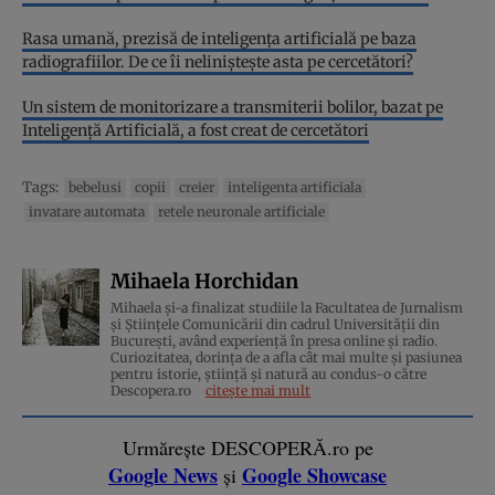
Rasa umană, prezisă de inteligența artificială pe baza
radiografiilor. De ce îi neliniștește asta pe cercetători?
Un sistem de monitorizare a transmiterii bolilor, bazat pe
Inteligență Artificială, a fost creat de cercetători
Tags:
bebelusi
copii
creier
inteligenta artificiala
invatare automata
retele neuronale artificiale
Mihaela Horchidan
Mihaela și-a finalizat studiile la Facultatea de Jurnalism
și Științele Comunicării din cadrul Universității din
București, având experiență în presa online și radio.
Curiozitatea, dorința de a afla cât mai multe și pasiunea
pentru istorie, ştiinţă şi natură au condus-o către
Descopera.ro
citește mai mult
Urmărește DESCOPERĂ.ro pe
Google News
Google Showcase
și