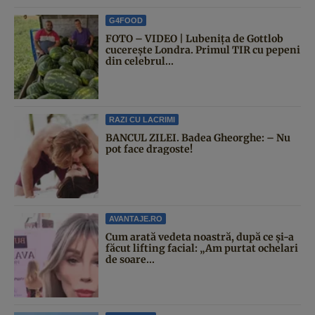
G4FOOD
FOTO – VIDEO | Lubenița de Gottlob
cucerește Londra. Primul TIR cu pepeni
din celebrul...
RAZI CU LACRIMI
BANCUL ZILEI. Badea Gheorghe: – Nu
pot face dragoste!
AVANTAJE.RO
Cum arată vedeta noastră, după ce și-a
făcut lifting facial: „Am purtat ochelari
de soare...