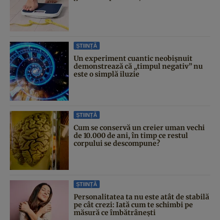
ȘTIINȚĂ
Un experiment cuantic neobișnuit
demonstrează că „timpul negativ” nu
este o simplă iluzie
ȘTIINȚĂ
Cum se conservă un creier uman vechi
de 10.000 de ani, în timp ce restul
corpului se descompune?
ȘTIINȚĂ
Personalitatea ta nu este atât de stabilă
pe cât crezi: Iată cum te schimbi pe
măsură ce îmbătrânești