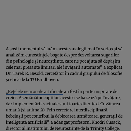
A sosit momentul să luăm aceste analogii mai în serios și să
analizăm cunoștințele bogate despre dezvoltarea sugarilor
din psihologie și neuroștiințe, care ne pot ajuta să depășim
cele mai presante limitări ale învățării automate”, a explicat
Dr. Tarek R. Besold, cercetător în cadrul grupului de filosofie
și etică de la TU Eindhoven.
„Rețelele neuronale artificiale
au fost în parte inspirate de
creier. Asemănător copiilor, acestea se bazează pe învățare,
dar implementările actuale sunt foarte diferite de învățarea
umană (și animală). Prin cercetare interdisciplinară,
bebelușii pot contribui la deblocarea următoarei generații de
inteligență artificială”, a adăugat profesorul Rhodri Cusack,
director al Institutului de Neuroștiințe de la Trinity College.