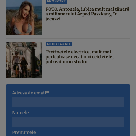
PROSPORT
FOTO. Antonela, iubita mult mai tânără
a milionarului Arpad Paszkany, în
jacuzzi
MEDIAFAX.RO
Trotinetele electrice, mult mai
periculoase decât motocicletele,
potrivit unui studiu
Adresa de email*
Numele
Prenumele