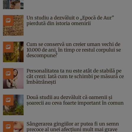
Un studiu a dezvăluit o „Epocă de Aur”
pierdută din istoria omenirii
Cum se conservă un creier uman vechi de
10.000 de ani, în timp ce restul corpului se
descompune?
Personalitatea ta nu este atât de stabilă pe
cât crezi: Iată cum te schimbi pe măsură ce
îmbătrânești
Două studii au dezvăluit că oamenii și
șoarecii au ceva foarte important în comun
Sângerarea gingiilor ar putea fi un semn
precoce al unei afecțiuni mult mai grave