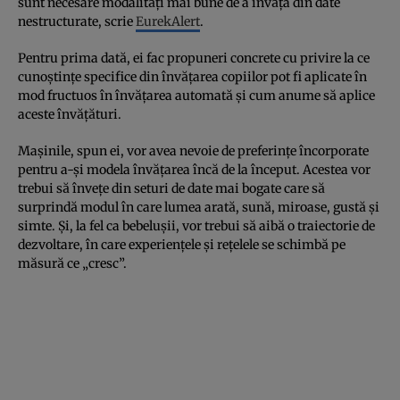
sunt necesare modalități mai bune de a învăța din date
nestructurate, scrie
EurekAlert
.
Pentru prima dată, ei fac propuneri concrete cu privire la ce
cunoștințe specifice din învățarea copiilor pot fi aplicate în
mod fructuos în învățarea automată și cum anume să aplice
aceste învățături.
Mașinile, spun ei, vor avea nevoie de preferințe încorporate
pentru a-și modela învățarea încă de la început. Acestea vor
trebui să învețe din seturi de date mai bogate care să
surprindă modul în care lumea arată, sună, miroase, gustă și
simte. Și, la fel ca bebelușii, vor trebui să aibă o traiectorie de
dezvoltare, în care experiențele și rețelele se schimbă pe
măsură ce „cresc”.