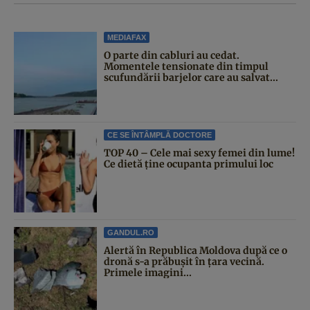
MEDIAFAX
O parte din cabluri au cedat.
Momentele tensionate din timpul
scufundării barjelor care au salvat...
CE SE ÎNTÂMPLĂ DOCTORE
TOP 40 – Cele mai sexy femei din lume!
Ce dietă ține ocupanta primului loc
GANDUL.RO
Alertă în Republica Moldova după ce o
dronă s-a prăbușit în țara vecină.
Primele imagini...