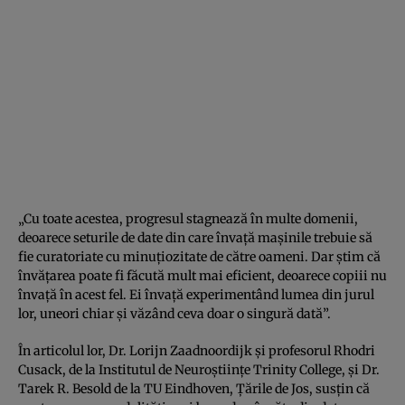
„Cu toate acestea, progresul stagnează în multe domenii,
deoarece seturile de date din care învață mașinile trebuie să
fie curatoriate cu minuțiozitate de către oameni. Dar știm că
învățarea poate fi făcută mult mai eficient, deoarece copiii nu
învață în acest fel. Ei învață experimentând lumea din jurul
lor, uneori chiar și văzând ceva doar o singură dată”.
În articolul lor, Dr. Lorijn Zaadnoordijk și profesorul Rhodri
Cusack, de la Institutul de Neuroștiințe Trinity College, și Dr.
Tarek R. Besold de la TU Eindhoven, Țările de Jos, susțin că