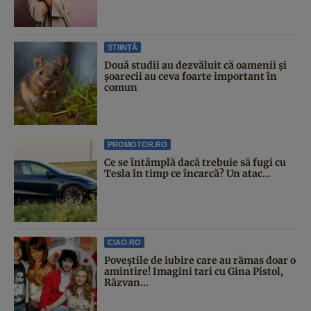
ȘTIINȚĂ
Două studii au dezvăluit că oamenii și
șoarecii au ceva foarte important în
comun
PROMOTOR.RO
Ce se întâmplă dacă trebuie să fugi cu
Tesla în timp ce încarcă? Un atac...
CIAO.RO
Poveştile de iubire care au rămas doar o
amintire! Imagini tari cu Gina Pistol,
Răzvan...