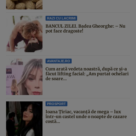
RAZI CU LACRIMI
BANCUL ZILEI. Badea Gheorghe: – Nu
pot face dragoste!
AVANTAJE.RO
Cum arată vedeta noastră, după ce și-a
făcut lifting facial: „Am purtat ochelari
de soare...
PROSPORT
Ioana Țiriac, vacanță de mega – lux
într-un castel unde o noapte de cazare
costă...