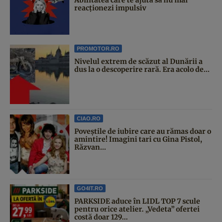
reacționezi impulsiv
PROMOTOR.RO
Nivelul extrem de scăzut al Dunării a
dus la o descoperire rară. Era acolo de...
CIAO.RO
Poveştile de iubire care au rămas doar o
amintire! Imagini tari cu Gina Pistol,
Răzvan...
GO4IT.RO
PARKSIDE aduce în LIDL TOP 7 scule
pentru orice atelier. „Vedeta” ofertei
costă doar 129...