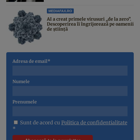
MEDIAFAX.RO
AI a creat primele virusuri „de la zero”.
Descoperirea îi îngrijorează pe oamenii
de știință
Adresa de email*
Numele
Prenumele
Sunt de acord cu
Politica de confidentialitate
*