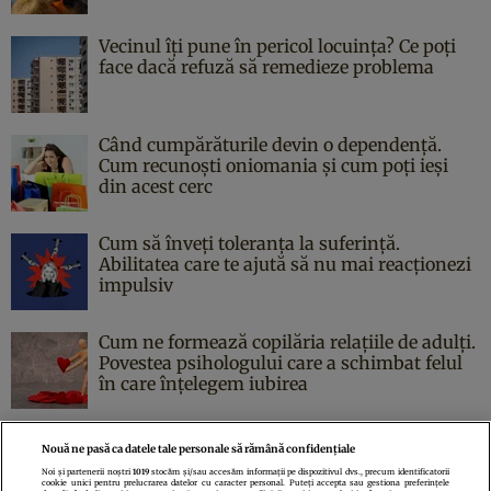
Vecinul îți pune în pericol locuința? Ce poți
face dacă refuză să remedieze problema
Când cumpărăturile devin o dependență.
Cum recunoști oniomania și cum poți ieși
din acest cerc
Cum să înveți toleranța la suferință.
Abilitatea care te ajută să nu mai reacționezi
impulsiv
Cum ne formează copilăria relațiile de adulți.
Povestea psihologului care a schimbat felul
în care înțelegem iubirea
Nouă ne pasă ca datele tale personale să rămână confidențiale
Noi și partenerii noștri
1019
stocăm și/sau accesăm informații pe dispozitivul dvs., precum identificatorii
cookie unici pentru prelucrarea datelor cu caracter personal. Puteți accepta sau gestiona preferințele