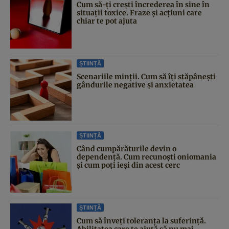
Cum să-ți crești încrederea în sine în
situații toxice. Fraze și acțiuni care
chiar te pot ajuta
ȘTIINȚĂ
Scenariile minții. Cum să îți stăpânești
gândurile negative și anxietatea
ȘTIINȚĂ
Când cumpărăturile devin o
dependență. Cum recunoști oniomania
și cum poți ieși din acest cerc
ȘTIINȚĂ
Cum să înveți toleranța la suferință.
Abilitatea care te ajută să nu mai