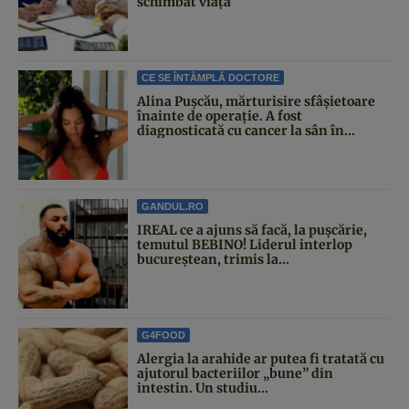
schimbat viața
CE SE ÎNTÂMPLĂ DOCTORE
Alina Pușcău, mărturisire sfâșietoare
înainte de operație. A fost
diagnosticată cu cancer la sân în...
GANDUL.RO
IREAL ce a ajuns să facă, la pușcărie,
temutul BEBINO! Liderul interlop
bucureștean, trimis la...
G4FOOD
Alergia la arahide ar putea fi tratată cu
ajutorul bacteriilor „bune” din
intestin. Un studiu...