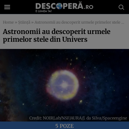
Home
»
Știință
»
Astronomii au descoperit urmele primelor stele din Univers
Astronomii au descoperit urmele
primelor stele din Univers
Credit: NOIRLab/NSF/AURA/J. da Silva/Spaceengine
5 POZE