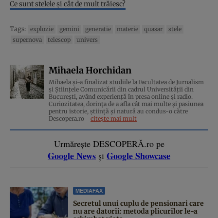
Ce sunt stelele și cât de mult trăiesc?
Tags:
explozie
gemini
generatie
materie
quasar
stele
supernova
telescop
univers
Mihaela Horchidan
Mihaela și-a finalizat studiile la Facultatea de Jurnalism
și Științele Comunicării din cadrul Universității din
București, având experiență în presa online și radio.
Curiozitatea, dorința de a afla cât mai multe și pasiunea
pentru istorie, ştiinţă şi natură au condus-o către
Descopera.ro
citește mai mult
Urmărește DESCOPERĂ.ro pe
Google News
Google Showcase
și
MEDIAFAX
Secretul unui cuplu de pensionari care
nu are datorii: metoda plicurilor le-a