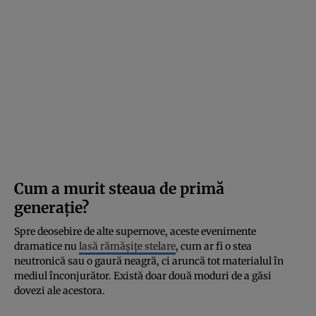
Cum a murit steaua de primă
generație?
Spre deosebire de alte supernove, aceste evenimente
dramatice nu
lasă rămășițe stelare
, cum ar fi o stea
neutronică sau o gaură neagră, ci aruncă tot materialul în
mediul înconjurător. Există doar două moduri de a găsi
dovezi ale acestora.