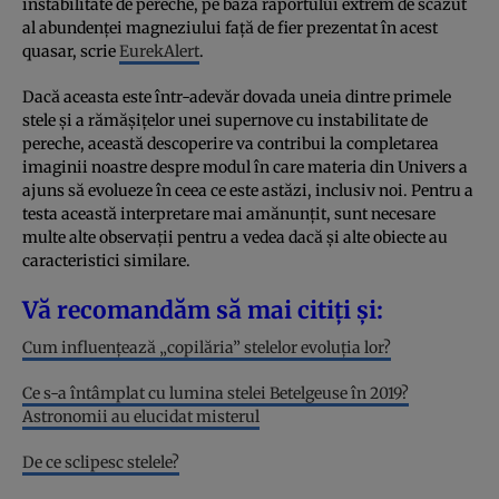
instabilitate de pereche, pe baza raportului extrem de scăzut
al abundenței magneziului față de fier prezentat în acest
quasar, scrie
EurekAlert
.
Dacă aceasta este într-adevăr dovada uneia dintre primele
stele și a rămășițelor unei supernove cu instabilitate de
pereche, această descoperire va contribui la completarea
imaginii noastre despre modul în care materia din Univers a
ajuns să evolueze în ceea ce este astăzi, inclusiv noi. Pentru a
testa această interpretare mai amănunțit, sunt necesare
multe alte observații pentru a vedea dacă și alte obiecte au
caracteristici similare.
Vă recomandăm să mai citiți și:
Cum influențează „copilăria” stelelor evoluția lor?
Ce s-a întâmplat cu lumina stelei Betelgeuse în 2019?
Astronomii au elucidat misterul
De ce sclipesc stelele?