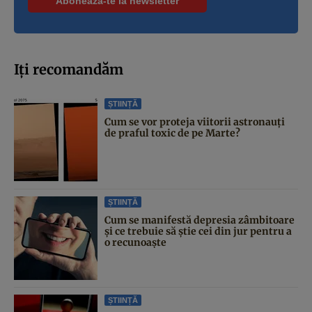
Iți recomandăm
ȘTIINȚĂ
Cum se vor proteja viitorii astronauți
de praful toxic de pe Marte?
ȘTIINȚĂ
Cum se manifestă depresia zâmbitoare
și ce trebuie să știe cei din jur pentru a
o recunoaște
ȘTIINȚĂ