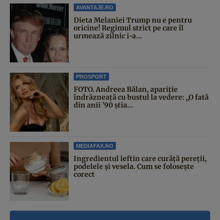
AVANTAJE.RO
Dieta Melaniei Trump nu e pentru
oricine! Regimul strict pe care îl
urmează zilnic i-a...
PROSPORT
FOTO. Andreea Bălan, apariție
îndrăzneață cu bustul la vedere: „O fată
din anii ’90 știa...
MEDIAFAX.RO
Ingredientul ieftin care curăță pereții,
podelele și vesela. Cum se folosește
corect