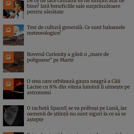
De ce ne face cântatul să ne simțim atât de
bine? Iată beneficiile sale surprinzătoare
pentru sănătate
Test de cultură generală. Ce sunt baloanele
meteorologice?
Roverul Curiosity a găsit o „mare de
poligoane” pe Marte
O stea care orbitează gaura neagră a Căii
Lactee cu 8% din viteza luminii îi uimește pe
astronomi
O rachetă SpaceX se va prăbuși pe Lună, iar
oamenii de știință nu sunt siguri la ce să se
aștepte