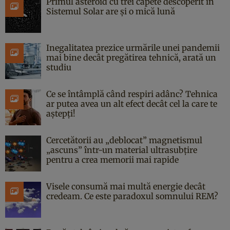
Primul asteroid cu trei capete descoperit în
Sistemul Solar are și o mică lună
Inegalitatea prezice urmările unei pandemii
mai bine decât pregătirea tehnică, arată un
studiu
Ce se întâmplă când respiri adânc? Tehnica
ar putea avea un alt efect decât cel la care te
aștepți!
Cercetătorii au „deblocat” magnetismul
„ascuns” într-un material ultrasubțire
pentru a crea memorii mai rapide
Visele consumă mai multă energie decât
credeam. Ce este paradoxul somnului REM?