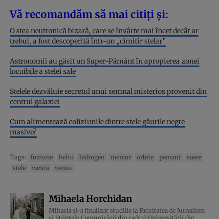
Vă recomandăm să mai citiți și:
O stea neutronică bizară, care se învârte mai încet decât ar
trebui, a fost descoperită într-un „cimitir stelar”
Astronomii au găsit un Super-Pământ în apropierea zonei
locuibile a stelei sale
Stelele dezvăluie secretul unui semnal misterios provenit din
centrul galaxiei
Cum alimentează coliziunile dintre stele găurile negre
masive?
Tags:
fuziune
heliu
hidrogen
mercur
orbite
pamant
soare
stele
varsta
venus
Mihaela Horchidan
Mihaela și-a finalizat studiile la Facultatea de Jurnalism
și Științele Comunicării din cadrul Universității din