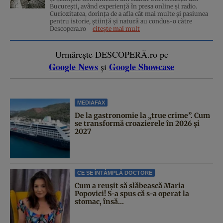
București, având experiență în presa online și radio.
Curiozitatea, dorința de a afla cât mai multe și pasiunea
pentru istorie, ştiinţă şi natură au condus-o către
Descopera.ro
citește mai mult
Urmărește DESCOPERĂ.ro pe
Google News
Google Showcase
și
MEDIAFAX
De la gastronomie la „true crime”. Cum
se transformă croazierele în 2026 și
2027
CE SE ÎNTÂMPLĂ DOCTORE
Cum a reușit să slăbească Maria
Popovici! S-a spus că s-a operat la
stomac, însă...