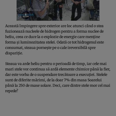
Această împingere spre exterior are loc atunci când o stea
fuzionează nucleele de hidrogen pentru a forma nuclee de
heliu, ceea ce duce la o explozie de energie care menține
forma și luminozitatea stelei. Odată ce tot hidrogenul este
consumat, steaua pornește pe o cale ireversibilă spre
dispariție.
Steaua va arde heliu pentru o perioadă de timp, iar cele mai
mari stele vor continua să ardă elemente chimice până la fier,
dar este vorba de o suspendare trecătoare a execuției. Stelele
sunt de diferite mărimi, de la doar 7% din masa Soarelui
până la 250 de mase solare. Deci, care dintre stele mor cel mai
repede?