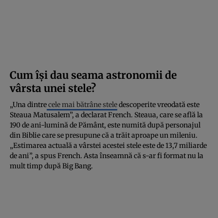
Cum își dau seama astronomii de
vârsta unei stele?
„Una dintre
cele mai bătrâne stele
descoperite vreodată este
Steaua Matusalem”, a declarat French. Steaua, care se află la
190 de ani-lumină de Pământ, este numită după personajul
din Biblie care se presupune că a trăit aproape un mileniu.
„Estimarea actuală a vârstei acestei stele este de 13,7 miliarde
de ani”, a spus French. Asta înseamnă că s-ar fi format nu la
mult timp după Big Bang.