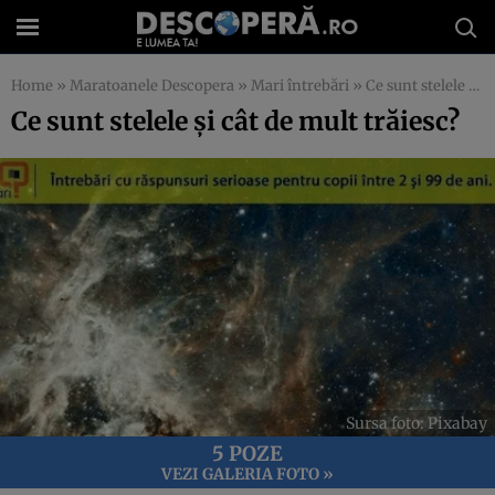
Home
»
Maratoanele Descopera
»
Mari întrebări
»
Ce sunt stelele și cât de mult trăiesc?
Ce sunt stelele și cât de mult trăiesc?
Sursa foto: Pixabay
5 POZE
VEZI GALERIA FOTO »