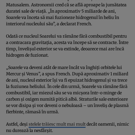
Matusalem. Astronomii cred că se află aproape la jumătatea
duratei sale de viață. „În aproximativ 5 miliarde de ani,
Soarele va înceta să mai fuzioneze hidrogenul în heliu în
interiorul nucleului său”, a declarat French.
Odată ce nucleul Soarelui va rămâne fără combustibil pentru
a contracara gravitația, acesta va începe să se contracte. Între
timp, învelișul exterior se va extinde, deoarece mai are încă
hidrogen de fuzionat.
„Soarele va deveni atât de mare încât va înghiți orbitele lui
Mercur și Venus”, a spus French. După aproximativ 1 miliard
de ani, nucleul exterior își va fi epuizat hidrogenul și va trece
la fuziunea heliului. În cele din urmă, Soarele va rămâne fără
combustibil, iar miezul său se va micșora într-o minge de
carbon și oxigen numită pitică albă. Straturile sale exterioare
se vor disipa și vor deveni o nebuloasă – un înveliș de plasmă
fierbinte, rămasă în urmă.
Astfel, deși
stelele trăiesc mult mai mult
decât oamenii, nimic
nu durează la nesfârșit.