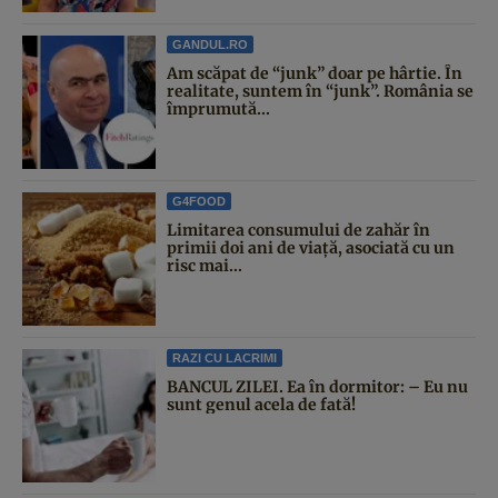
GANDUL.RO
Am scăpat de “junk” doar pe hârtie. În
realitate, suntem în “junk”. România se
împrumută...
G4FOOD
Limitarea consumului de zahăr în
primii doi ani de viață, asociată cu un
risc mai...
RAZI CU LACRIMI
BANCUL ZILEI. Ea în dormitor: – Eu nu
sunt genul acela de fată!