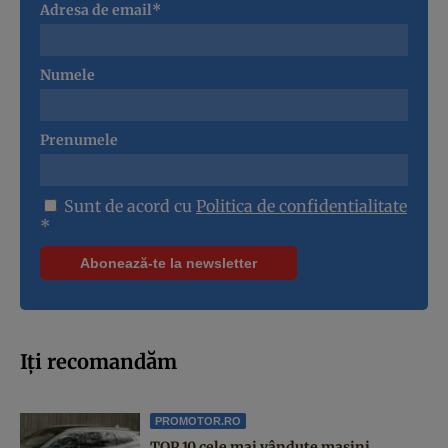
Adresa de email*
Numele
Prenumele
Sunt de acord cu
Politica de confidentialitate
*
Iți recomandăm
PROMOTOR.RO
TOP 10 cele mai vândute mașini