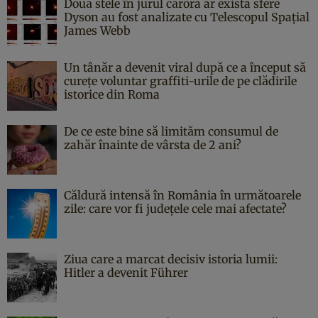
Două stele în jurul cărora ar exista sfere
Dyson au fost analizate cu Telescopul Spațial
James Webb
Un tânăr a devenit viral după ce a început să
curețe voluntar graffiti-urile de pe clădirile
istorice din Roma
De ce este bine să limităm consumul de
zahăr înainte de vârsta de 2 ani?
Căldură intensă în România în următoarele
zile: care vor fi județele cele mai afectate?
Ziua care a marcat decisiv istoria lumii:
Hitler a devenit Führer