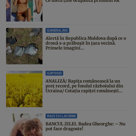
Ce dietă ține ocupanta primului loc
GANDUL.RO
Alertă în Republica Moldova după ce o
dronă s-a prăbușit în țara vecină.
Primele imagini...
G4FOOD
ANALIZĂ/ Rapița românească la un
preț record, pe fondul războiului din
Ucraina/ Cotația rapiței românești...
RAZI CU LACRIMI
BANCUL ZILEI. Badea Gheorghe: – Nu
pot face dragoste!