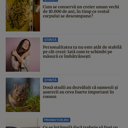
Cum se conservă un creier uman vechi
de 10.000 de ani, în timp ce restul
corpului se descompune?
ȘTIINȚĂ
Personalitatea ta nu este atât de stabilă
pe cât crezi: Iată cum te schimbi pe
măsură ce îmbătrânești
ȘTIINȚĂ
Două studii au dezvăluit că oamenii și
șoarecii au ceva foarte important în
comun
PROMOTOR.RO
Ce se întâmplă dacă trebuie să fugi cu