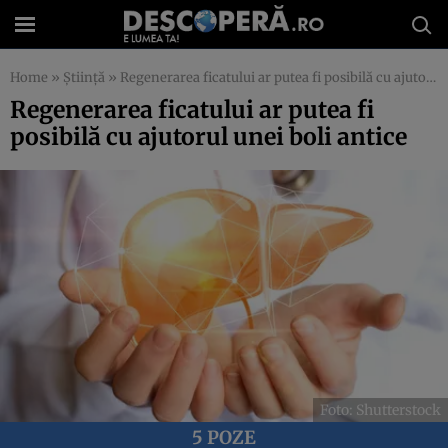
Home
»
Știință
»
Regenerarea ficatului ar putea fi posibilă cu ajutorul unei boli antice
Regenerarea ficatului ar putea fi
posibilă cu ajutorul unei boli antice
Foto: Shutterstock
5 POZE