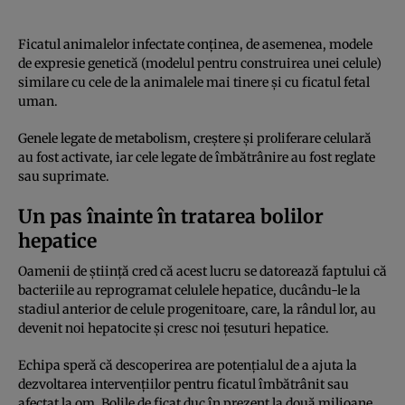
Ficatul animalelor infectate conținea, de asemenea, modele
de expresie genetică (modelul pentru construirea unei celule)
similare cu cele de la animalele mai tinere și cu ficatul fetal
uman.
Genele legate de metabolism, creștere și proliferare celulară
au fost activate, iar cele legate de îmbătrânire au fost reglate
sau suprimate.
Un pas înainte în tratarea bolilor
hepatice
Oamenii de știință cred că acest lucru se datorează faptului că
bacteriile au reprogramat celulele hepatice, ducându-le la
stadiul anterior de celule progenitoare, care, la rândul lor, au
devenit noi hepatocite și cresc noi țesuturi hepatice.
Echipa speră că descoperirea are potențialul de a ajuta la
dezvoltarea intervențiilor pentru ficatul îmbătrânit sau
afectat la om. Bolile de ficat duc în prezent la două milioane