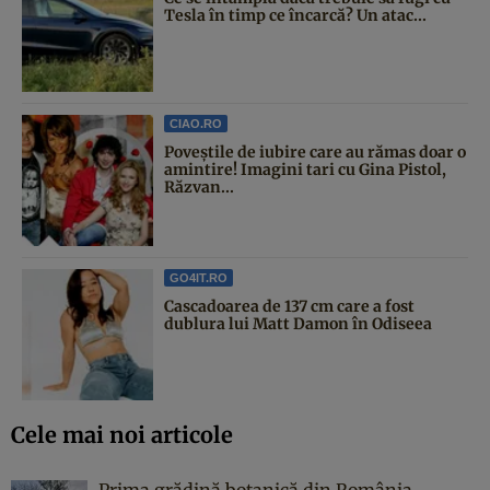
Tesla în timp ce încarcă? Un atac...
CIAO.RO
Poveştile de iubire care au rămas doar o
amintire! Imagini tari cu Gina Pistol,
Răzvan...
GO4IT.RO
Cascadoarea de 137 cm care a fost
dublura lui Matt Damon în Odiseea
Cele mai noi articole
Prima grădină botanică din România