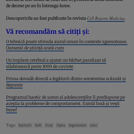
de decese pe an în întreaga lume.
Cell Reports Medicine
Descoperirile au fost publicate în revista
.
Vă recomandăm să citiți și:
O tehnică poate stimula auzul uman în contexte zgomotoase.
Oamenii de știință arată cum
Un implant cerebral a ajutat un bărbat paralizat să
silabisească peste 1000 de cuvinte
Prima dovadă directă a legăturii dintre serotonina scăzută și
depresie
Programul haotic de somn al adolescenților îi predispune pe
aceștia la probleme de comportament. Există însă și vești
bune!
Tags:
bacterii
boli
ficat
lepra
regenerare
tatu