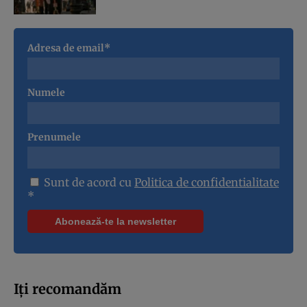
Adresa de email*
Numele
Prenumele
Sunt de acord cu
Politica de confidentialitate
*
Iți recomandăm