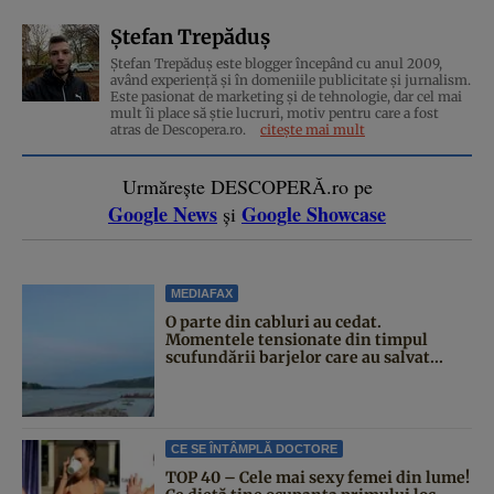
Ștefan Trepăduș
Ștefan Trepăduș este blogger începând cu anul 2009,
având experiență și în domeniile publicitate și jurnalism.
Este pasionat de marketing și de tehnologie, dar cel mai
mult îi place să știe lucruri, motiv pentru care a fost
atras de Descopera.ro.
citește mai mult
Urmărește DESCOPERĂ.ro pe
Google News
Google Showcase
și
MEDIAFAX
O parte din cabluri au cedat.
Momentele tensionate din timpul
scufundării barjelor care au salvat...
CE SE ÎNTÂMPLĂ DOCTORE
TOP 40 – Cele mai sexy femei din lume!