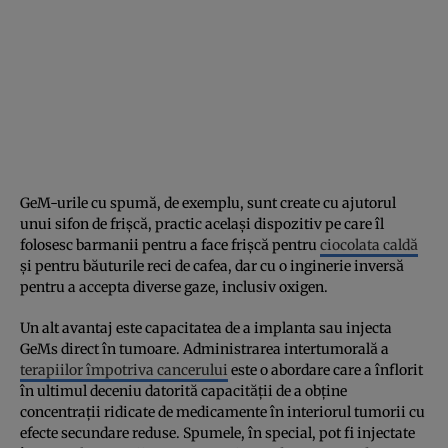
GeM-urile cu spumă, de exemplu, sunt create cu ajutorul
unui sifon de frișcă, practic același dispozitiv pe care îl
folosesc barmanii pentru a face frișcă pentru
ciocolata caldă
și pentru băuturile reci de cafea, dar cu o inginerie inversă
pentru a accepta diverse gaze, inclusiv oxigen.
Un alt avantaj este capacitatea de a implanta sau injecta
GeMs direct în tumoare. Administrarea intertumorală a
terapiilor împotriva cancerului
este o abordare care a înflorit
în ultimul deceniu datorită capacității de a obține
concentrații ridicate de medicamente în interiorul tumorii cu
efecte secundare reduse. Spumele, în special, pot fi injectate