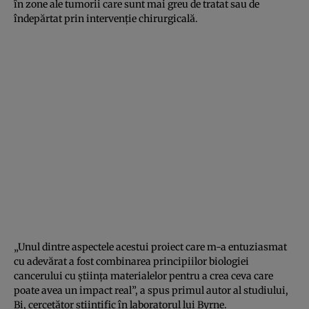
în zone ale tumorii care sunt mai greu de tratat sau de
îndepărtat prin intervenție chirurgicală.
„Unul dintre aspectele acestui proiect care m-a entuziasmat
cu adevărat a fost combinarea principiilor biologiei
cancerului cu știința materialelor pentru a crea ceva care
poate avea un impact real”, a spus primul autor al studiului,
Bi, cercetător științific în laboratorul lui Byrne.