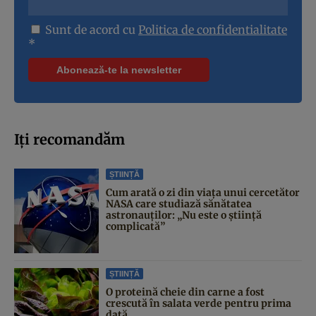
Sunt de acord cu
Politica de confidentialitate
*
Iți recomandăm
ȘTIINȚĂ
Cum arată o zi din viața unui cercetător
NASA care studiază sănătatea
astronauților: „Nu este o știință
complicată”
ȘTIINȚĂ
O proteină cheie din carne a fost
crescută în salata verde pentru prima
dată