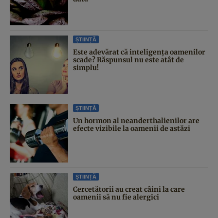
ȘTIINȚĂ
Este adevărat că inteligența oamenilor
scade? Răspunsul nu este atât de
simplu!
ȘTIINȚĂ
Un hormon al neanderthalienilor are
efecte vizibile la oamenii de astăzi
ȘTIINȚĂ
Cercetătorii au creat câini la care
oamenii să nu fie alergici