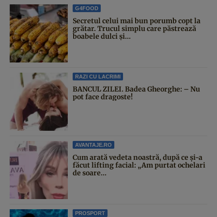
G4FOOD
Secretul celui mai bun porumb copt la
grătar. Trucul simplu care păstrează
boabele dulci și...
RAZI CU LACRIMI
BANCUL ZILEI. Badea Gheorghe: – Nu
pot face dragoste!
AVANTAJE.RO
Cum arată vedeta noastră, după ce și-a
făcut lifting facial: „Am purtat ochelari
de soare...
PROSPORT