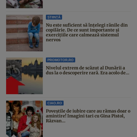
ȘTIINȚĂ
Nu este suficient să înțelegi rănile din
copilărie. De ce sunt importante și
exercițiile care calmează sistemul
nervos
PROMOTOR.RO
Nivelul extrem de scăzut al Dunării a
dus la o descoperire rară. Era acolo de...
CIAO.RO
Poveştile de iubire care au rămas doar o
amintire! Imagini tari cu Gina Pistol,
Răzvan...