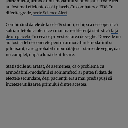
solriamfetol, armodafinil-modafinil și pitolisant. Toate trei
au fost mai eficiente decât placebo în combaterea EDS, în
diferite grade,
scrie Science Alert
.
Combinând datele de la cele 14 studii, echipa a descoperit că
solriamfetolul a oferit cea mai mare diferență statistică
față
de un placebo
în ceea ce privește starea de veghe. Dovezile nu
au fost la fel de concrete pentru armodafinil-modafinil și
pitolisant, care „probabil îmbunătățesc” starea de veghe, dar
nu complet, după o lună de utilizare.
Statisticile au arătat, de asemenea, că o problemă cu
armodafinil-modafinil și solriamfetol ar putea fi dată de
efectele secundare, deși pacienții erau mai predispuși să
înceteze utilizarea primului dintre acestea.