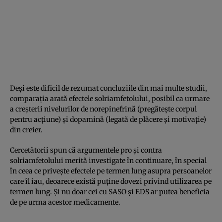
Deși este dificil de rezumat concluziile din mai multe studii,
comparația arată efectele solriamfetolului, posibil ca urmare
a creșterii nivelurilor de norepinefrină (pregătește corpul
pentru acțiune) și dopamină (legată de plăcere și motivație)
din creier.
Cercetătorii spun că argumentele pro și contra
solriamfetolului merită investigate în continuare, în special
în ceea ce privește efectele pe termen lung asupra persoanelor
care îl iau, deoarece există puține dovezi privind utilizarea pe
termen lung. Și nu doar cei cu SASO și EDS ar putea beneficia
de pe urma acestor medicamente.