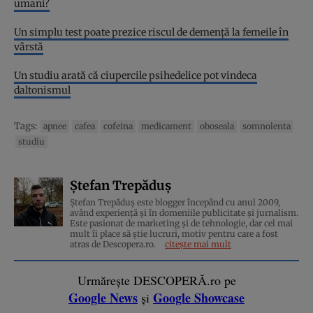
umani?
Un simplu test poate prezice riscul de demență la femeile în
vârstă
Un studiu arată că ciupercile psihedelice pot vindeca
daltonismul
Tags:
apnee
cafea
cofeina
medicament
oboseala
somnolenta
studiu
Ștefan Trepăduș
Ștefan Trepăduș este blogger începând cu anul 2009,
având experiență și în domeniile publicitate și jurnalism.
Este pasionat de marketing și de tehnologie, dar cel mai
mult îi place să știe lucruri, motiv pentru care a fost
atras de Descopera.ro.
citește mai mult
Urmărește DESCOPERĂ.ro pe
Google News
Google Showcase
și