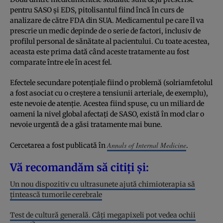
pentru SASO și EDS, pitolisantul fiind încă în curs de
analizare de către FDA din SUA. Medicamentul pe care îl va
prescrie un medic depinde de o serie de factori, inclusiv de
profilul personal de sănătate al pacientului. Cu toate acestea,
aceasta este prima dată când aceste tratamente au fost
comparate între ele în acest fel.
Efectele secundare potențiale fiind o problemă (solriamfetolul
a fost asociat cu o creștere a tensiunii arteriale, de exemplu),
este nevoie de atenție. Acestea fiind spuse, cu un miliard de
oameni la nivel global afectați de SASO, există în mod clar o
nevoie urgentă de a găsi tratamente mai bune.
Annals of Internal Medicine
Cercetarea a fost publicată în
.
Vă recomandăm să citiți și:
Un nou dispozitiv cu ultrasunete ajută chimioterapia să
țintească tumorile cerebrale
Test de cultură generală. Câți megapixeli pot vedea ochii