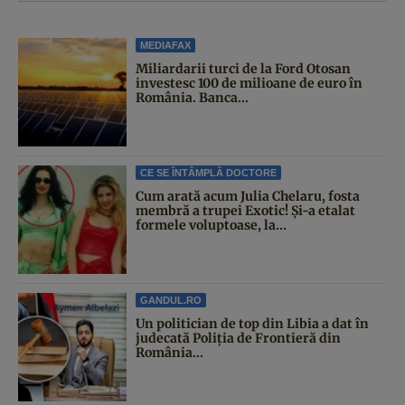
MEDIAFAX
Miliardarii turci de la Ford Otosan
investesc 100 de milioane de euro în
România. Banca...
CE SE ÎNTÂMPLĂ DOCTORE
Cum arată acum Julia Chelaru, fosta
membră a trupei Exotic! Și-a etalat
formele voluptoase, la...
GANDUL.RO
Un politician de top din Libia a dat în
judecată Poliția de Frontieră din
România...