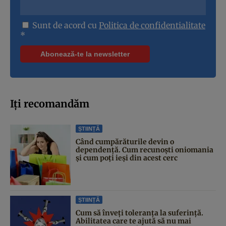
Sunt de acord cu
Politica de confidentialitate
*
Iți recomandăm
ȘTIINȚĂ
Când cumpărăturile devin o
dependență. Cum recunoști oniomania
și cum poți ieși din acest cerc
ȘTIINȚĂ
Cum să înveți toleranța la suferință.
Abilitatea care te ajută să nu mai