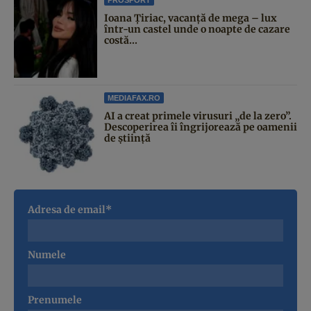
Ioana Țiriac, vacanță de mega – lux
într-un castel unde o noapte de cazare
costă...
MEDIAFAX.RO
AI a creat primele virusuri „de la zero”.
Descoperirea îi îngrijorează pe oamenii
de știință
Adresa de email*
Numele
Prenumele