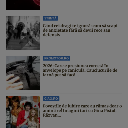
ȘTIINȚĂ
Când cei dragi te ignoră: cum să scapi
de anxietate fără să devii rece sau
defensiv
PROMOTOR.RO
2026: Care e presiunea corectă în
anvelope pe caniculă. Cauciucurile de
iarnă pot să facă...
CIAO.RO
Poveştile de iubire care au rămas doar o
amintire! Imagini tari cu Gina Pistol,
Răzvan...