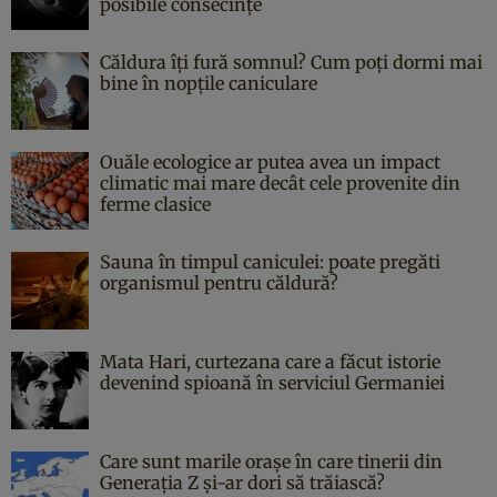
posibile consecințe
Căldura îți fură somnul? Cum poți dormi mai
bine în nopțile caniculare
Ouăle ecologice ar putea avea un impact
climatic mai mare decât cele provenite din
ferme clasice
Sauna în timpul caniculei: poate pregăti
organismul pentru căldură?
Mata Hari, curtezana care a făcut istorie
devenind spioană în serviciul Germaniei
Care sunt marile orașe în care tinerii din
Generația Z și-ar dori să trăiască?