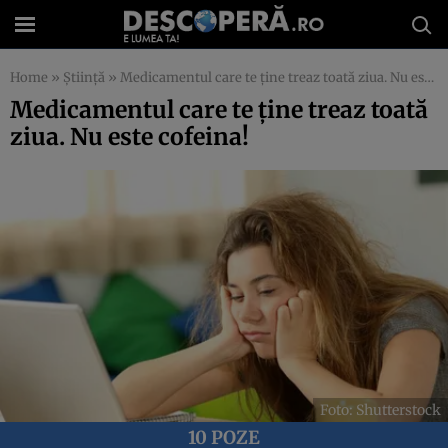
Home
»
Știință
»
Medicamentul care te ține treaz toată ziua. Nu este cofeina!
Medicamentul care te ține treaz toată
ziua. Nu este cofeina!
Foto: Shutterstock
10 POZE