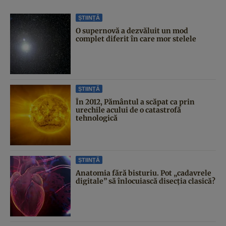
ȘTIINȚĂ
O supernovă a dezvăluit un mod
complet diferit în care mor stelele
ȘTIINȚĂ
În 2012, Pământul a scăpat ca prin
urechile acului de o catastrofă
tehnologică
ȘTIINȚĂ
Anatomia fără bisturiu. Pot „cadavrele
digitale” să înlocuiască disecția clasică?