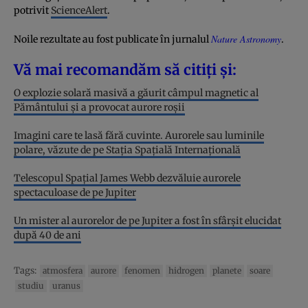
potrivit
ScienceAlert
.
Nature Astronomy
Noile rezultate au fost publicate în jurnalul
.
Vă mai recomandăm să citiți și:
O explozie solară masivă a găurit câmpul magnetic al
Pământului și a provocat aurore roșii
Imagini care te lasă fără cuvinte. Aurorele sau luminile
polare, văzute de pe Stația Spațială Internațională
Telescopul Spațial James Webb dezvăluie aurorele
spectaculoase de pe Jupiter
Un mister al aurorelor de pe Jupiter a fost în sfârșit elucidat
după 40 de ani
Tags:
atmosfera
aurore
fenomen
hidrogen
planete
soare
studiu
uranus