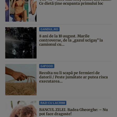
Ce dietă ține ocupanta primului loc
GANDUL.RO
8 ani de la 10 august. Marile
controverse, de la „gazul ucigaș” la
camionul cu...
G4FOOD
Recolta nu îi scapă pe fermieri de
datorii / Peste jumătate ar putea risca
executarea...
RAZI CU LACRIMI
BANCUL ZILEI. Badea Gheorghe: – Nu
pot face dragoste!