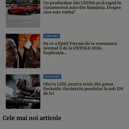
Un producător din CHINA urcă rapid în
clasamentul auto din România. Despre
cine este vorba?
CIAO.RO
De ce a lipsit Vierme de la reuniunea
Animal X de la UNTOLD 2026.
Explicația...
GO4IT.RO
Oferta LIDL pentru scule din gama
Parkside: fierăstrău pendular la sub 130
de lei
Cele mai noi articole