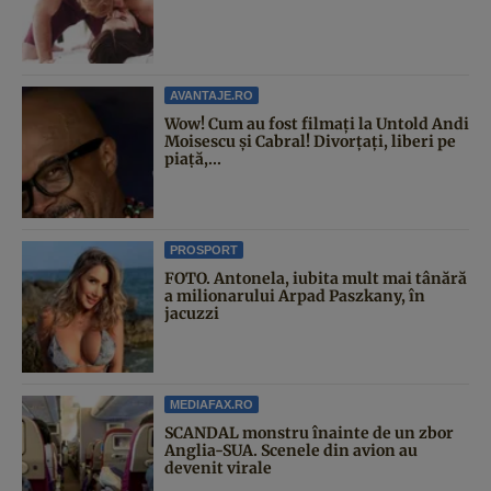
AVANTAJE.RO
Wow! Cum au fost filmați la Untold Andi
Moisescu și Cabral! Divorțați, liberi pe
piață,...
PROSPORT
FOTO. Antonela, iubita mult mai tânără
a milionarului Arpad Paszkany, în
jacuzzi
MEDIAFAX.RO
SCANDAL monstru înainte de un zbor
Anglia-SUA. Scenele din avion au
devenit virale