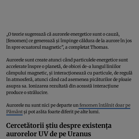
„O teorie sugerează că aurorele energetice sunt o cauză,
[fenomen] ce generează și împinge căldura de la aurore în jos
în spre ecuatorul magnetic”, a completat Thomas.
Aurorele sunt create atunci când particulele energetice sunt
accelerate înspre o planetă, de obicei de-a lungul liniilor
câmpului magnetic, și interacționează cu particule, de regulă
în atmosferă, atunci când cad asemenea picăturilor de ploaie
asupra sa. Ionizarea rezultată din această interacțiune
produce o strălucire.
Aurorele nu sunt nici pe departe un
fenomen întâlnit doar pe
Pământ
și pot arăta foarte diferit pe alte lumi.
Cercetătorii știu despre existența
aurorelor UV de pe Uranus