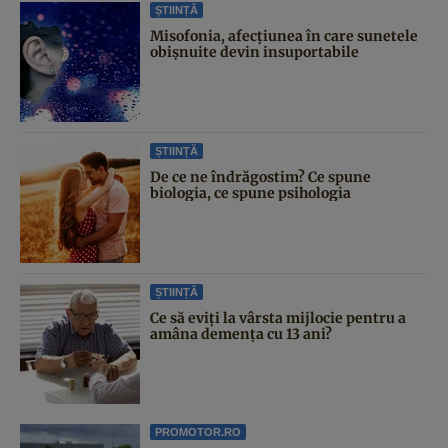
ȘTIINȚĂ
Misofonia, afecțiunea în care sunetele
obișnuite devin insuportabile
ȘTIINȚĂ
De ce ne îndrăgostim? Ce spune
biologia, ce spune psihologia
ȘTIINȚĂ
Ce să eviți la vârsta mijlocie pentru a
amâna demența cu 13 ani?
PROMOTOR.RO