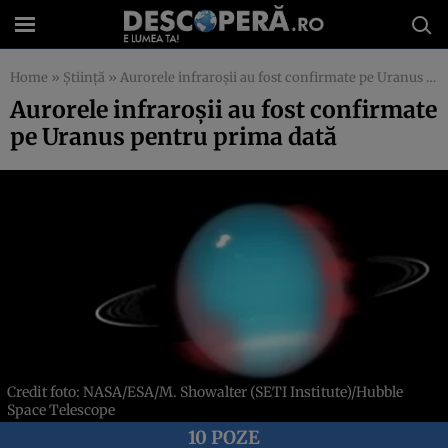
Home
»
Știință
»
Aurorele infraroșii au fost confirmate pe Uranus pentru prima dată
Aurorele infraroșii au fost confirmate
pe Uranus pentru prima dată
Credit foto: NASA/ESA/M. Showalter (SETI Institute)/Hubble
Space Telescope
10 POZE