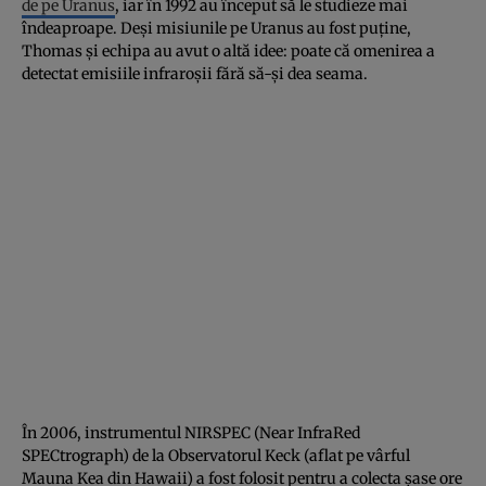
de pe Uranus
, iar în 1992 au început să le studieze mai
îndeaproape. Deși misiunile pe Uranus au fost puține,
Thomas și echipa au avut o altă idee: poate că omenirea a
detectat emisiile infraroșii fără să-și dea seama.
În 2006, instrumentul NIRSPEC (Near InfraRed
SPECtrograph) de la Observatorul Keck (aflat pe vârful
Mauna Kea din Hawaii) a fost folosit pentru a colecta șase ore