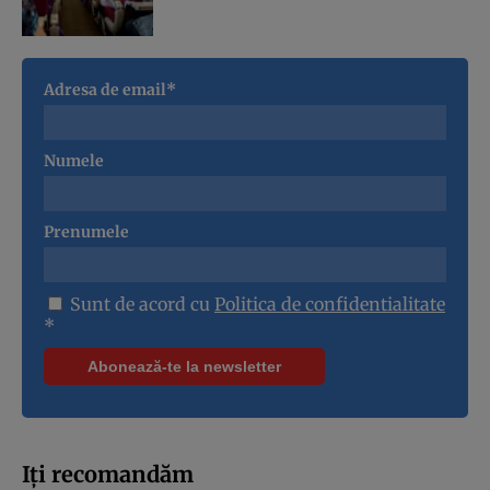
Adresa de email*
Numele
Prenumele
Sunt de acord cu
Politica de confidentialitate
*
Iți recomandăm