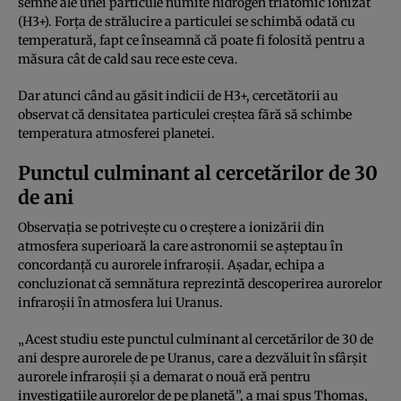
semne ale unei particule numite hidrogen triatomic ionizat
(H3+). Forța de strălucire a particulei se schimbă odată cu
temperatură, fapt ce înseamnă că poate fi folosită pentru a
măsura cât de cald sau rece este ceva.
Dar atunci când au găsit indicii de H3+, cercetătorii au
observat că densitatea particulei creștea fără să schimbe
temperatura atmosferei planetei.
Punctul culminant al cercetărilor de 30
de ani
Observația se potrivește cu o creștere a ionizării din
atmosfera superioară la care astronomii se așteptau în
concordanță cu aurorele infraroșii. Așadar, echipa a
concluzionat că semnătura reprezintă descoperirea aurorelor
infraroșii în atmosfera lui Uranus.
„Acest studiu este punctul culminant al cercetărilor de 30 de
ani despre aurorele de pe Uranus, care a dezvăluit în sfârșit
aurorele infraroșii și a demarat o nouă eră pentru
investigațiile aurorelor de pe planetă”, a mai spus Thomas,