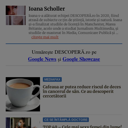
Ioana Scholler
Ioana s-a alăturat echipei DESCOPERĂ.ro în 2020, fiind
atrasă de subiecte ce țin de știință, istorie și natură. Ioana
și-a finalizat studiile de licență în Manchester, Marea
Britanie, acolo unde a studiat Jurnalism Multimedia, și
studiile de masterat în Media, Comunicare Publică și ...
citește mai mult
Urmărește DESCOPERĂ.ro pe
Google News
Google Showcase
și
MEDIAFAX
Cafeaua ar putea reduce riscul de deces
în cancerul de sân. Ce au descoperit
cercetătorii
CE SE ÎNTÂMPLĂ DOCTORE
TOP 40 – Cele mai sexy femei din lume!