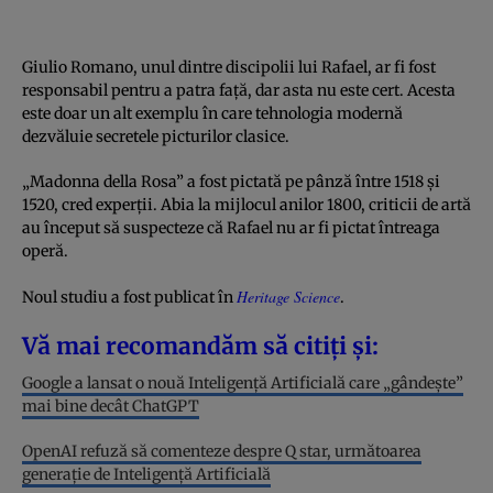
Giulio Romano, unul dintre discipolii lui Rafael, ar fi fost
responsabil pentru a patra față, dar asta nu este cert. Acesta
este doar un alt exemplu în care tehnologia modernă
dezvăluie secretele picturilor clasice.
„Madonna della Rosa” a fost pictată pe pânză între 1518 și
1520, cred experții. Abia la mijlocul anilor 1800, criticii de artă
au început să suspecteze că Rafael nu ar fi pictat întreaga
operă.
Heritage Science
Noul studiu a fost publicat în
.
Vă mai recomandăm să citiți și:
Google a lansat o nouă Inteligență Artificială care „gândește”
mai bine decât ChatGPT
OpenAI refuză să comenteze despre Q star, următoarea
generație de Inteligență Artificială