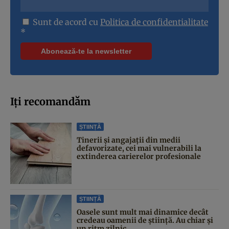
Sunt de acord cu
Politica de confidentialitate
*
Iți recomandăm
ȘTIINȚĂ
Tinerii și angajații din medii
defavorizate, cei mai vulnerabili la
extinderea carierelor profesionale
ȘTIINȚĂ
Oasele sunt mult mai dinamice decât
credeau oamenii de știință. Au chiar și
un ritm zilnic