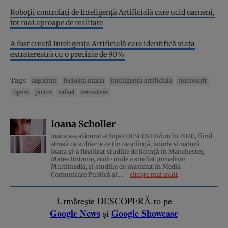
Roboții controlați de Inteligență Artificială care ucid oameni,
tot mai aproape de realitate
A fost creată Inteligența Artificială care identifică viața
extraterestră cu o precizie de 90%
Tags:
algoritm
fecioara maria
inteligenta artificiala
microsoft
opera
pictor
rafael
renastere
Ioana Scholler
Ioana s-a alăturat echipei DESCOPERĂ.ro în 2020, fiind
atrasă de subiecte ce țin de știință, istorie și natură.
Ioana și-a finalizat studiile de licență în Manchester,
Marea Britanie, acolo unde a studiat Jurnalism
Multimedia, și studiile de masterat în Media,
Comunicare Publică și ...
citește mai mult
Urmărește DESCOPERĂ.ro pe
Google News
Google Showcase
și