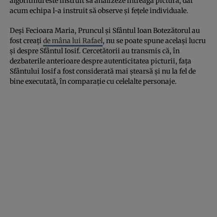
algoritmul este instruit să analizeze întreaga pictură, dar
acum echipa l-a instruit să observe și fețele individuale.
Deși Fecioara Maria, Pruncul și Sfântul Ioan Botezătorul au
fost creați
de mâna lui Rafael
, nu se poate spune același lucru
și despre Sfântul Iosif. Cercetătorii au transmis că, în
dezbaterile anterioare despre autenticitatea picturii, fața
Sfântului Iosif a fost considerată mai ștearsă și nu la fel de
bine executată, în comparație cu celelalte personaje.