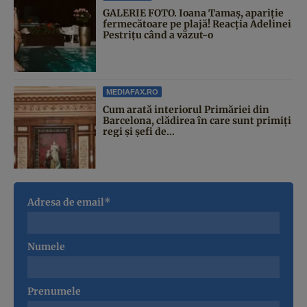
GALERIE FOTO. Ioana Tamaş, apariție
fermecătoare pe plajă! Reacția Adelinei
Pestrițu când a văzut-o
MEDIAFAX.RO
Cum arată interiorul Primăriei din
Barcelona, clădirea în care sunt primiți
regi și șefi de...
Adresa de email*
Numele
Prenumele