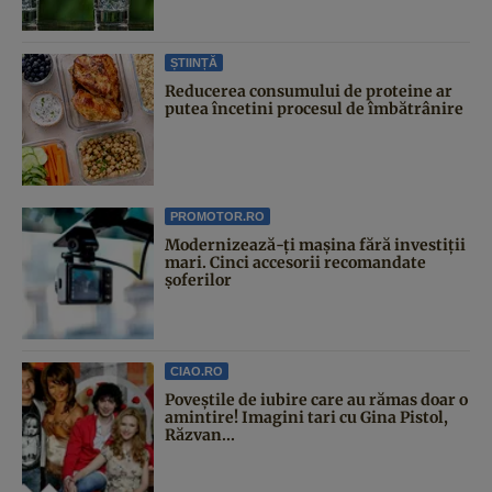
ȘTIINȚĂ
Reducerea consumului de proteine ar
putea încetini procesul de îmbătrânire
PROMOTOR.RO
Modernizează-ți mașina fără investiții
mari. Cinci accesorii recomandate
șoferilor
CIAO.RO
Poveştile de iubire care au rămas doar o
amintire! Imagini tari cu Gina Pistol,
Răzvan...