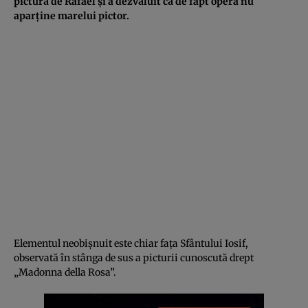
pictură de Rafael și a dezvăluit că de fapt opera nu
aparține marelui pictor.
Elementul neobișnuit este chiar fața Sfântului Iosif,
observată în stânga de sus a picturii cunoscută drept
„Madonna della Rosa”.