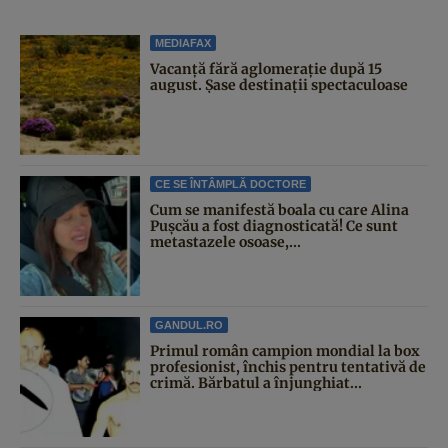
MEDIAFAX
Vacanță fără aglomerație după 15
august. Șase destinații spectaculoase
CE SE ÎNTÂMPLĂ DOCTORE
Cum se manifestă boala cu care Alina
Pușcău a fost diagnosticată! Ce sunt
metastazele osoase,...
GANDUL.RO
Primul român campion mondial la box
profesionist, închis pentru tentativă de
crimă. Bărbatul a înjunghiat...