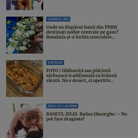
GANDUL.RO
Unde au dispărut banii din PNRR
destinați noilor centrale pe gaze?
România și-a închis centralele...
G4FOOD
FOTO | Ghibaniță sau plăcintă
sârbească tradițională cu brânză
sărată. Nu e desert, ci aperitiv...
RAZI CU LACRIMI
BANCUL ZILEI. Badea Gheorghe: – Nu
pot face dragoste!