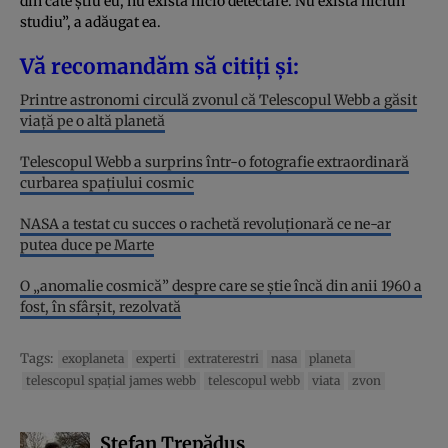
din câte știu eu, nu există nicio detectare. Nu există niciun
studiu”, a adăugat ea.
Vă recomandăm să citiți și:
Printre astronomi circulă zvonul că Telescopul Webb a găsit
viață pe o altă planetă
Telescopul Webb a surprins într-o fotografie extraordinară
curbarea spațiului cosmic
NASA a testat cu succes o rachetă revoluționară ce ne-ar
putea duce pe Marte
O „anomalie cosmică” despre care se știe încă din anii 1960 a
fost, în sfârșit, rezolvată
Tags:
exoplaneta
experti
extraterestri
nasa
planeta
telescopul spaţial james webb
telescopul webb
viata
zvon
Ștefan Trepăduș