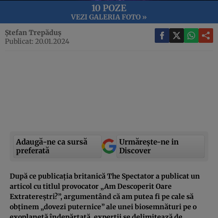
10 POZE
VEZI GALERIA FOTO »
Ștefan Trepăduș
Publicat: 20.01.2024
Adaugă-ne ca sursă
Urmărește-ne in
preferată
Discover
După ce publicația britanică The Spectator a publicat un
articol cu titlul provocator „Am Descoperit Oare
Extratereștri?”, argumentând că am putea fi pe cale să
obținem „dovezi puternice” ale unei biosemnături pe o
exoplanetă îndepărtată, experții se delimitează de