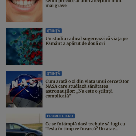
semn precoce al unei afecțiuni mult
mai grave
ȘTIINȚĂ
Un studiu radical sugerează că viața pe
Pământ a apărut de două ori
ȘTIINȚĂ
Cum arată o zi din viața unui cercetător
NASA care studiază sănătatea
astronauților: „Nu este o știință
complicată”
PROMOTOR.RO
Ce se întâmplă dacă trebuie să fugi cu
Tesla în timp ce încarcă? Un atac...