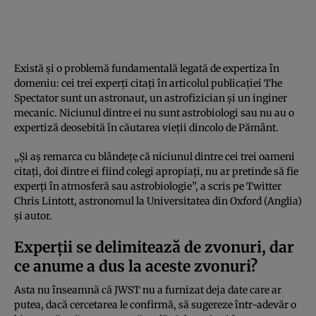
Există și o problemă fundamentală legată de expertiza în
domeniu: cei trei experți citați în articolul publicației The
Spectator sunt un astronaut, un astrofizician și un inginer
mecanic. Niciunul dintre ei nu sunt astrobiologi sau nu au o
expertiză deosebită în căutarea vieții dincolo de Pământ.
„Și aș remarca cu blândețe că niciunul dintre cei trei oameni
citați, doi dintre ei fiind colegi apropiați, nu ar pretinde să fie
experți în atmosferă sau astrobiologie”, a scris pe Twitter
Chris Lintott, astronomul la Universitatea din Oxford (Anglia)
și autor.
Experții se delimitează de zvonuri, dar
ce anume a dus la aceste zvonuri?
Asta nu înseamnă că JWST nu a furnizat deja date care ar
putea, dacă cercetarea le confirmă, să sugereze într-adevăr o