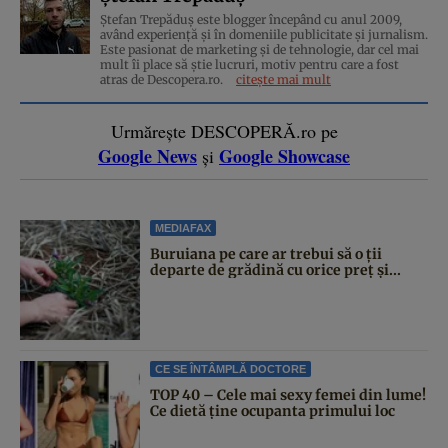
Ștefan Trepăduș este blogger începând cu anul 2009,
având experiență și în domeniile publicitate și jurnalism.
Este pasionat de marketing și de tehnologie, dar cel mai
mult îi place să știe lucruri, motiv pentru care a fost
atras de Descopera.ro.
citește mai mult
Urmărește DESCOPERĂ.ro pe
Google News
Google Showcase
și
MEDIAFAX
Buruiana pe care ar trebui să o ții
departe de grădină cu orice preț și...
CE SE ÎNTÂMPLĂ DOCTORE
TOP 40 – Cele mai sexy femei din lume!
Ce dietă ține ocupanta primului loc