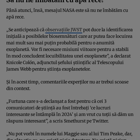
Până atunci, însă, mesajul NASA este să nu ne îmbătăm cu
apă rece.
„Se anticipează că
observațiile JWST
pot duce la identificarea
inițială a posibilelor biosemnături care ar putea face locuirea
mai mult sau mai puțin probabilă pentru o anumită
exoplanetă. Vor fi necesare misiuni viitoare pentru a stabili
în mod concludent locuibilitatea unei exoplanete”, a declarat
Knicole Colón, adjunctul șefului științific al Telescopului
James Webb pentru știința exoplanetelor.
Și în acest timp, comentariile experților nu ar trebui scoase
din context.
„Furtuna care s-a declanșat a fost pentru că cei 3
comunicatori de știință au fost întrebați ‘ce lucruri
interesante se întâmplă în 2024’ și am vrut cu toții să dăm un
răspuns interesant”, a scris Smethurst pe Twitter.
„Nu pot vorbi în numele lui Maggie sau al lui Tim Peake, dar,