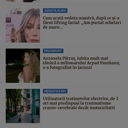
AVANTAJE.RO
Cum arată vedeta noastră, după ce și-a
făcut lifting facial: „Am purtat ochelari
de soare...
PROSPORT
Antonela Pătruț, iubita mult mai
tânără a milionarului Arpad Paszkany,
s-a fotografiat în jacuzzi
MEDIAFAX.RO
Utilizatorii trotinetelor electrice, de 3
ori mai predispuși la traumatisme
cranio-cerebrale decât motocicliștii