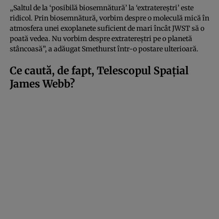
„Saltul de la ‘posibilă biosemnătură’ la ‘extratereștri’ este
ridicol. Prin biosemnătură, vorbim despre o moleculă mică în
atmosfera unei exoplanete suficient de mari încât JWST să o
poată vedea. Nu vorbim despre extratereștri pe o planetă
stâncoasă”, a adăugat Smethurst într-o postare ulterioară.
Ce caută, de fapt, Telescopul Spațial
James Webb?