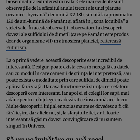
biosemnătură extraterestră reală. Cele mai evidente sunt
observațiile de la sfârșitul anului trecut ale unei planete
oceanice „hyceană” denumită K2-18b, situată la aproximativ
120 de ani-lumină de Pământ și aflată în „zona locuibilă” a
stelei sale. În aceste observații, observatorul a descoperit
dovezi ale sulfidului de dimetil (care pe Pământ este produs
doar de organisme vii) în atmosfera planetei,
reiterează
Futurism
.
La o primă vedere, această descoperire este incredibil de
interesantă. Desigur, poate exista ceva în neregulă cu datele
sau cu modul în care oamenii de știință le interpretează, sau
poate exista o modalitate prin care sulfidul de dimetil poate
apărea fără viață. Dar așa funcționează știința: cercetătorii
descoperă ceva interesant, iar apoi ei și colegii lor sapă mai
adânc pentru a înțelege cu adevărat ce înseamnă acel lucru.
Multe descoperiri inițial entuziasmante se dovedesc a fi căi
fără ieșire, dar altele nu, și, la sfârșitul zilei, ar fi foarte
interesant să găsim dovezi convingătoare că nu suntem
singuri în Univers.
Să nu ne îmbătăm cu apă rece!