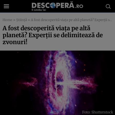
Home
»
Știință
»
A fost descoperită viața pe altă planetă? Experții se delimitează de zvonuri!
A fost descoperită viața pe altă
planetă? Experții se delimitează de
zvonuri!
Foto: Shutterstock