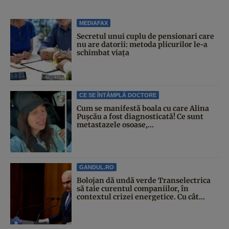
MEDIAFAX
Secretul unui cuplu de pensionari care
nu are datorii: metoda plicurilor le-a
schimbat viața
CE SE ÎNTÂMPLĂ DOCTORE
Cum se manifestă boala cu care Alina
Pușcău a fost diagnosticată! Ce sunt
metastazele osoase,...
GANDUL.RO
Bolojan dă undă verde Transelectrica
să taie curentul companiilor, în
contextul crizei energetice. Cu cât...