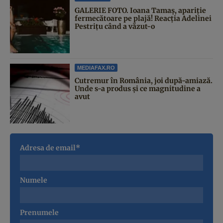
GALERIE FOTO. Ioana Tamaş, apariție
fermecătoare pe plajă! Reacția Adelinei
Pestrițu când a văzut-o
MEDIAFAX.RO
Cutremur în România, joi după-amiază.
Unde s-a produs și ce magnitudine a
avut
Adresa de email*
Numele
Prenumele