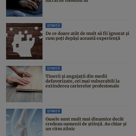
lucrările folosind AI
ȘTIINȚĂ
De ce doare atât de mult să fii ignorat și
cum poți depăși această experiență
ȘTIINȚĂ
Tinerii și angajații din medii
defavorizate, cei mai vulnerabili la
extinderea carierelor profesionale
ȘTIINȚĂ
Oasele sunt mult mai dinamice decât
credeau oamenii de știință. Au chiar și
un ritm zilnic