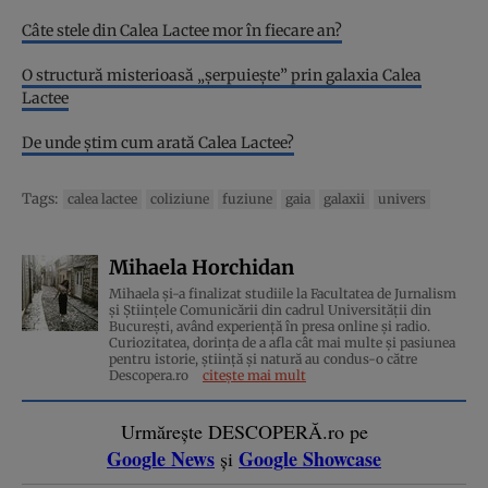
Câte stele din Calea Lactee mor în fiecare an?
O structură misterioasă „șerpuiește” prin galaxia Calea
Lactee
De unde știm cum arată Calea Lactee?
Tags:
calea lactee
coliziune
fuziune
gaia
galaxii
univers
Mihaela Horchidan
Mihaela și-a finalizat studiile la Facultatea de Jurnalism
și Științele Comunicării din cadrul Universității din
București, având experiență în presa online și radio.
Curiozitatea, dorința de a afla cât mai multe și pasiunea
pentru istorie, ştiinţă şi natură au condus-o către
Descopera.ro
citește mai mult
Urmărește DESCOPERĂ.ro pe
Google News
Google Showcase
și