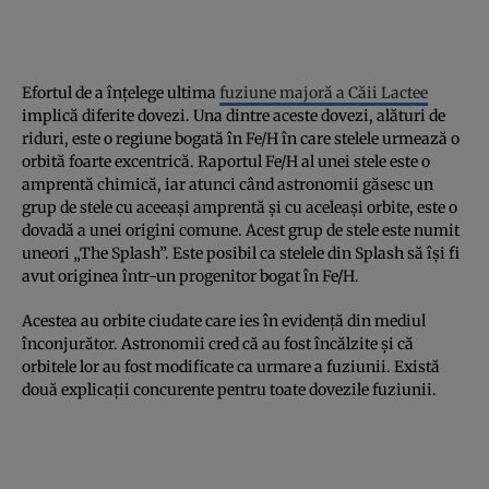
Efortul de a înțelege ultima
fuziune majoră a Căii Lactee
implică diferite dovezi. Una dintre aceste dovezi, alături de
riduri, este o regiune bogată în Fe/H în care stelele urmează o
orbită foarte excentrică. Raportul Fe/H al unei stele este o
amprentă chimică, iar atunci când astronomii găsesc un
grup de stele cu aceeași amprentă și cu aceleași orbite, este o
dovadă a unei origini comune. Acest grup de stele este numit
uneori „The Splash”. Este posibil ca stelele din Splash să își fi
avut originea într-un progenitor bogat în Fe/H.
Acestea au orbite ciudate care ies în evidență din mediul
înconjurător. Astronomii cred că au fost încălzite și că
orbitele lor au fost modificate ca urmare a fuziunii. Există
două explicații concurente pentru toate dovezile fuziunii.