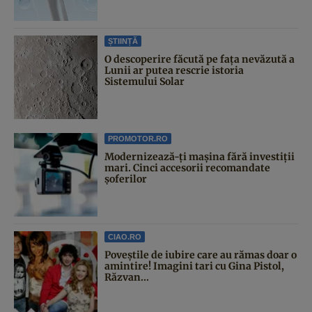
ȘTIINȚĂ
O descoperire făcută pe fața nevăzută a
Lunii ar putea rescrie istoria
Sistemului Solar
PROMOTOR.RO
Modernizează-ți mașina fără investiții
mari. Cinci accesorii recomandate
șoferilor
CIAO.RO
Poveştile de iubire care au rămas doar o
amintire! Imagini tari cu Gina Pistol,
Răzvan...