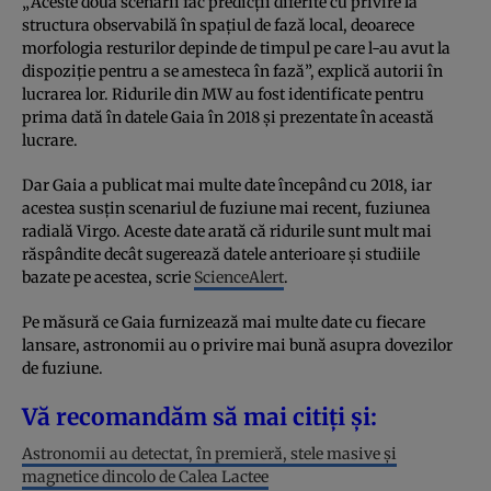
„Aceste două scenarii fac predicții diferite cu privire la
structura observabilă în spațiul de fază local, deoarece
morfologia resturilor depinde de timpul pe care l-au avut la
dispoziție pentru a se amesteca în fază”, explică autorii în
lucrarea lor. Ridurile din MW au fost identificate pentru
prima dată în datele Gaia în 2018 și prezentate în această
lucrare.
Dar Gaia a publicat mai multe date începând cu 2018, iar
acestea susțin scenariul de fuziune mai recent, fuziunea
radială Virgo. Aceste date arată că ridurile sunt mult mai
răspândite decât sugerează datele anterioare și studiile
bazate pe acestea, scrie
ScienceAlert
.
Pe măsură ce Gaia furnizează mai multe date cu fiecare
lansare, astronomii au o privire mai bună asupra dovezilor
de fuziune.
Vă recomandăm să mai citiți și:
Astronomii au detectat, în premieră, stele masive și
magnetice dincolo de Calea Lactee