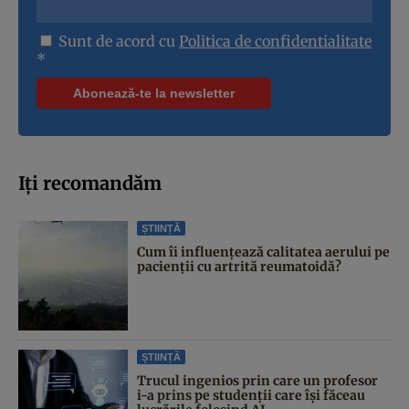
Sunt de acord cu
Politica de confidentialitate
*
Iți recomandăm
ȘTIINȚĂ
Cum îi influențează calitatea aerului pe
pacienții cu artrită reumatoidă?
ȘTIINȚĂ
Trucul ingenios prin care un profesor
i-a prins pe studenții care își făceau