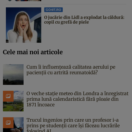
GO4IT.RO
O jucărie din Lidl a explodat la căldură:
copil cu grefă de piele
Cele mai noi articole
Cum îi influențează calitatea aerului pe
pacienții cu artrită reumatoidă?
O veche stație meteo din Londra a înregistrat
prima lună calendaristică fără ploaie din
1871 încoace
Trucul ingenios prin care un profesor i-a
prins pe studenții care își făceau lucrările
folosind AI