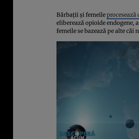
Bărbații și femeile
procesează d
eliberează opioide endogene, a
femeile se bazează pe alte căi