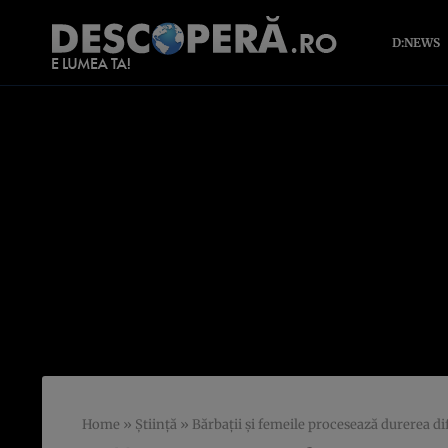
D:NEWS
Home
»
Știință
»
Bărbații și femeile procesează durerea dif