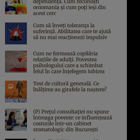
dependență. Cum recunoști
oniomania și cum poți ieși din
acest cerc
Cum să înveți toleranța la
suferință. Abilitatea care te ajută
să nu mai reacționezi impulsiv
Cum ne formează copilăria
relațiile de adulți. Povestea
psihologului care a schimbat
felul în care înțelegem iubirea
Test de cultură generală. Ce
înălțime au girafele la naștere?
(P) Prețul consultației nu spune
întreaga poveste: ce influențează
costurile într-un cabinet
stomatologic din București