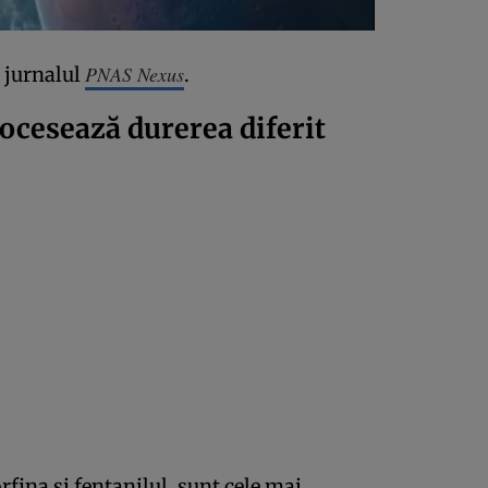
PNAS Nexus
n jurnalul
.
rocesează durerea diferit
fina și fentanilul, sunt cele mai