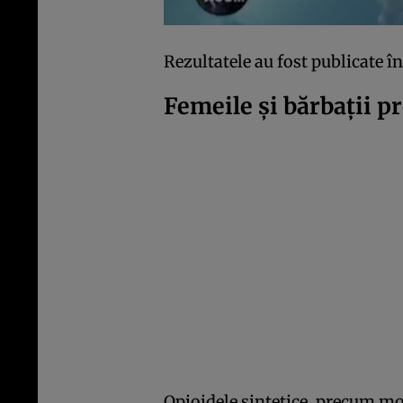
Rezultatele au fost publicate î
Femeile și bărbații p
Opioidele sintetice, precum mor