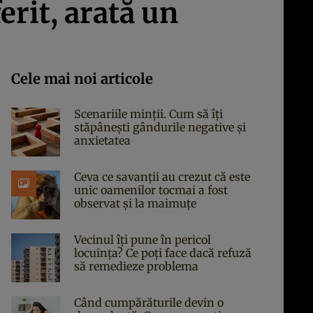
erit, arată un
Cele mai noi articole
Scenariile minții. Cum să îți
stăpânești gândurile negative și
anxietatea
Ceva ce savanții au crezut că este
unic oamenilor tocmai a fost
observat și la maimuțe
Vecinul îți pune în pericol
locuința? Ce poți face dacă refuză
să remedieze problema
Când cumpărăturile devin o