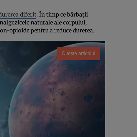
urerea diferit
. În timp ce bărbații
nalgezicele naturale ale corpului,
 non-opioide pentru a reduce durerea.
Citește articolul