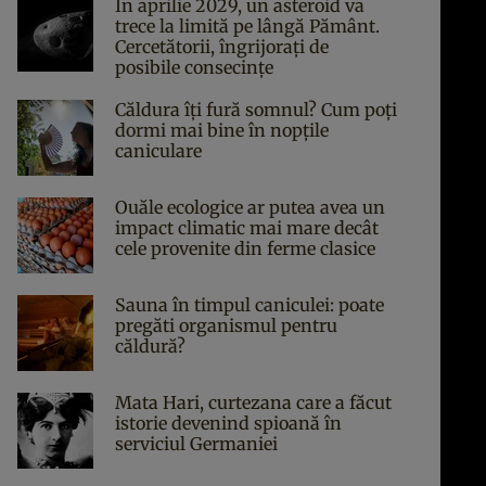
În aprilie 2029, un asteroid va
trece la limită pe lângă Pământ.
Cercetătorii, îngrijorați de
posibile consecințe
Căldura îți fură somnul? Cum poți
dormi mai bine în nopțile
caniculare
Ouăle ecologice ar putea avea un
impact climatic mai mare decât
cele provenite din ferme clasice
Sauna în timpul caniculei: poate
pregăti organismul pentru
căldură?
Mata Hari, curtezana care a făcut
istorie devenind spioană în
serviciul Germaniei