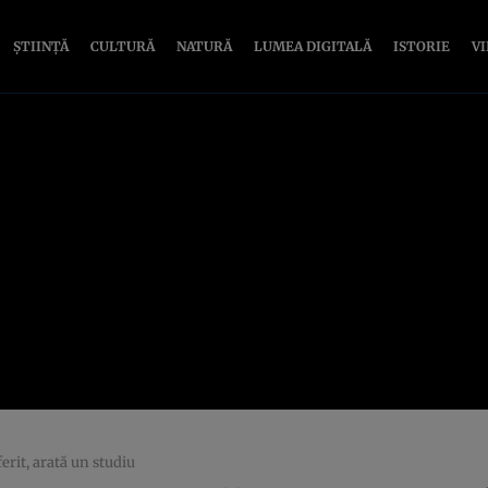
ȘTIINȚĂ
CULTURĂ
NATURĂ
LUMEA DIGITALĂ
ISTORIE
V
erit, arată un studiu