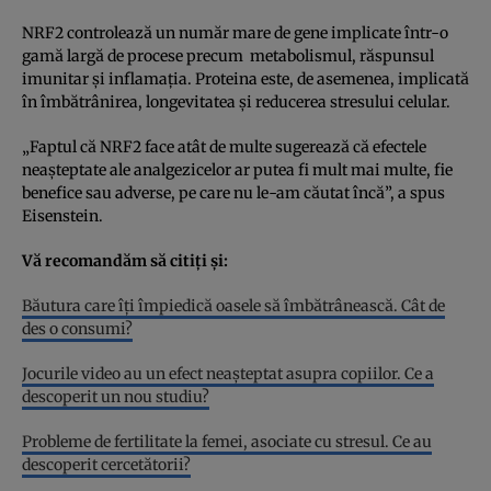
NRF2 controlează un număr mare de gene implicate într-o
gamă largă de procese precum metabolismul, răspunsul
imunitar și inflamația. Proteina este, de asemenea, implicată
în îmbătrânirea, longevitatea și reducerea stresului celular.
„Faptul că NRF2 face atât de multe sugerează că efectele
neașteptate ale analgezicelor ar putea fi mult mai multe, fie
benefice sau adverse, pe care nu le-am căutat încă”, a spus
Eisenstein.
Vă recomandăm să citiți și:
Băutura care îți împiedică oasele să îmbătrânească. Cât de
des o consumi?
Jocurile video au un efect neașteptat asupra copiilor. Ce a
descoperit un nou studiu?
Probleme de fertilitate la femei, asociate cu stresul. Ce au
descoperit cercetătorii?