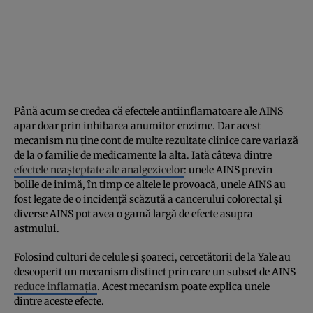
Până acum se credea că efectele antiinflamatoare ale AINS
apar doar prin inhibarea anumitor enzime. Dar acest
mecanism nu ține cont de multe rezultate clinice care variază
de la o familie de medicamente la alta. Iată câteva dintre
efectele neașteptate ale analgezicelor
: unele AINS previn
bolile de inimă, în timp ce altele le provoacă, unele AINS au
fost legate de o incidență scăzută a cancerului colorectal și
diverse AINS pot avea o gamă largă de efecte asupra
astmului.
Folosind culturi de celule și șoareci, cercetătorii de la Yale au
descoperit un mecanism distinct prin care un subset de AINS
reduce inflamația
. Acest mecanism poate explica unele
dintre aceste efecte.