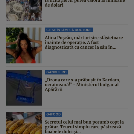
la licitație! Ar putea valora 10 milioane
de dolari
CE SE ÎNTÂMPLĂ DOCTORE
Alina Pușcău, mărturisire sfâșietoare
înainte de operație. A fost
diagnosticată cu cancer la sân în...
GANDUL.RO
„Drona care s-a prăbușit în Kardam,
ucraineană!” - Ministerul bulgar al
Apărării
G4FOOD
Secretul celui mai bun porumb copt la
grătar. Trucul simplu care păstrează
boabele dulci și...