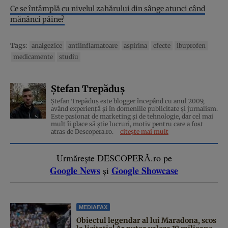
Ce se întâmplă cu nivelul zahărului din sânge atunci când
mănânci pâine?
Tags:
analgezice
antiinflamatoare
aspirina
efecte
ibuprofen
medicamente
studiu
Ștefan Trepăduș
Ștefan Trepăduș este blogger începând cu anul 2009,
având experiență și în domeniile publicitate și jurnalism.
Este pasionat de marketing și de tehnologie, dar cel mai
mult îi place să știe lucruri, motiv pentru care a fost
atras de Descopera.ro.
citește mai mult
Urmărește DESCOPERĂ.ro pe
Google News
Google Showcase
și
MEDIAFAX
Obiectul legendar al lui Maradona, scos