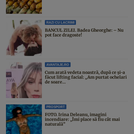
RAZI CU LACRIMI
BANCUL ZILEI. Badea Gheorghe: – Nu
pot face dragoste!
AVANTAJE.RO
Cum arată vedeta noastră, după ce și-a
făcut lifting facial: „Am purtat ochelari
de soare...
PROSPORT
FOTO. Irina Deleanu, imagini
incendiare: „Îmi place să fiu cât mai
naturală”