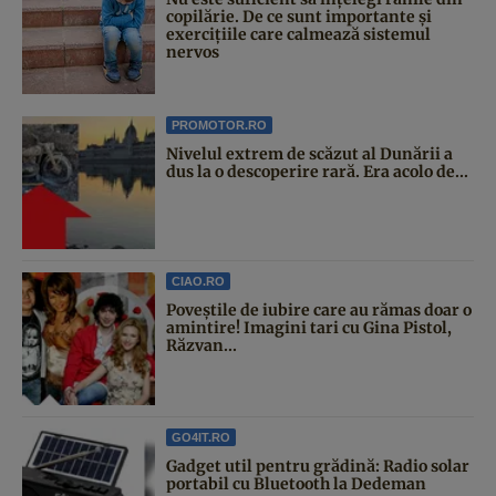
copilărie. De ce sunt importante și
exercițiile care calmează sistemul
nervos
PROMOTOR.RO
Nivelul extrem de scăzut al Dunării a
dus la o descoperire rară. Era acolo de...
CIAO.RO
Poveştile de iubire care au rămas doar o
amintire! Imagini tari cu Gina Pistol,
Răzvan...
GO4IT.RO
Gadget util pentru grădină: Radio solar
portabil cu Bluetooth la Dedeman