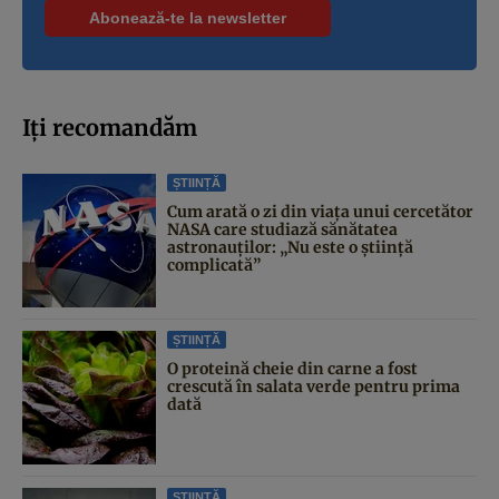
Iți recomandăm
ȘTIINȚĂ
Cum arată o zi din viața unui cercetător
NASA care studiază sănătatea
astronauților: „Nu este o știință
complicată”
ȘTIINȚĂ
O proteină cheie din carne a fost
crescută în salata verde pentru prima
dată
ȘTIINȚĂ