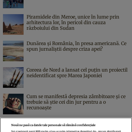
Piramidele din Meroe, unice în lume prin
arhitectura lor, în pericol din cauza
războiului din Sudan
Dunărea și România, în presa americană. Ce
spun jurnaliștii despre criza apei?
Coreea de Nord a lansat cel puțin un proiectil
neidentificat spre Marea Japoniei
Cum se manifestă depresia zâmbitoare și ce
trebuie să știe cei din jur pentru a o
recunoaște
Nouă ne pasă ca datele tale personale să rămână confidențiale
Noi și partenerii noștri
1019
stocăm și/sau accesăm informații pe dispozitivul dvs., precum identificatorii