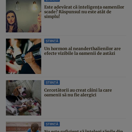
Este adevărat că inteligența oamenilor
scade? Răspunsul nu este atât de
simplu!
ȘTIINȚĂ
Un hormon al neanderthalienilor are
efecte vizibile la oamenii de astăzi
ȘTIINȚĂ
Cercetătorii au creat câini la care
oamenii să nu fie alergici
ȘTIINȚĂ
Nu este suficient să înțelegi rănile din