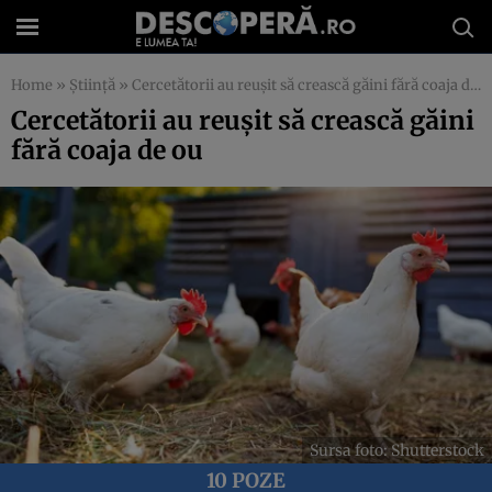
Home
»
Știință
»
Cercetătorii au reușit să crească găini fără coaja de ou
Cercetătorii au reușit să crească găini
fără coaja de ou
Sursa foto: Shutterstock
10 POZE