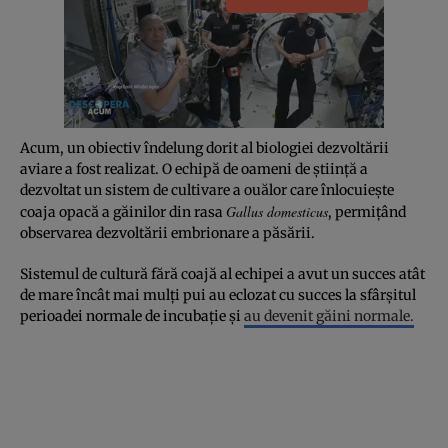
Acum, un obiectiv îndelung dorit al biologiei dezvoltării
aviare a fost realizat. O echipă de oameni de știință a
dezvoltat un sistem de cultivare a ouălor care înlocuiește
Gallus domesticus
coaja opacă a găinilor din rasa
, permițând
observarea dezvoltării embrionare a păsării.
Sistemul de cultură fără coajă al echipei a avut un succes atât
de mare încât mai mulți pui au eclozat cu succes la sfârșitul
perioadei normale de incubație și
au devenit găini normale.