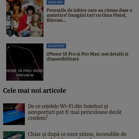
CIAO.RO
Poveştile de iubire care au rămas doar o
amintire! Imagini tari cu Gina Pistol,
Răzvan...
GO4IT.RO
iPhone 18 Pro și Pro Max: noi detalii și
disponibilitate
Cele mai noi articole
De ce rețelele Wi-Fi din hoteluri și
aeroporturi pot fi mai periculoase decât
credem?
Chiar și după ce sunt stinse, incendiile de