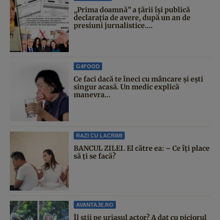
„Prima doamnă” a țării își publică
declarația de avere, după un an de
presiuni jurnalistice....
G4FOOD
Ce faci dacă te îneci cu mâncare și ești
singur acasă. Un medic explică
manevra...
RAZI CU LACRIMI
BANCUL ZILEI. El către ea: – Ce îți place
să ți se facă?
AVANTAJE.RO
Îl știi pe uriașul actor? A dat cu piciorul