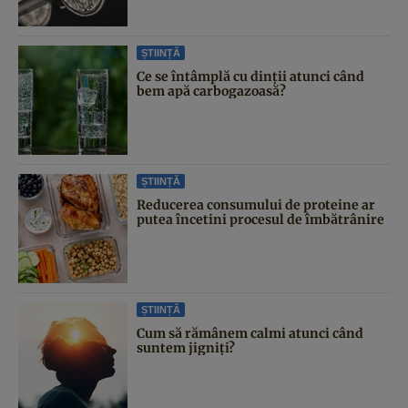
ȘTIINȚĂ
Ce se întâmplă cu dinții atunci când
bem apă carbogazoasă?
ȘTIINȚĂ
Reducerea consumului de proteine ar
putea încetini procesul de îmbătrânire
ȘTIINȚĂ
Cum să rămânem calmi atunci când
suntem jigniți?