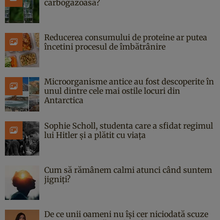
carbogazoasă?
Reducerea consumului de proteine ar putea
încetini procesul de îmbătrânire
Microorganisme antice au fost descoperite în
unul dintre cele mai ostile locuri din
Antarctica
Sophie Scholl, studenta care a sfidat regimul
lui Hitler și a plătit cu viața
Cum să rămânem calmi atunci când suntem
jigniți?
De ce unii oameni nu își cer niciodată scuze