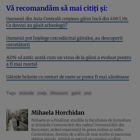
Vă recomandăm să mai citiți și:
Oamenii din Asia Centrală creșteau găini încă din 400 î.Hr.
Ce dovezi au găsit arheologii?
Oamenii pot înțelege cotcodăcitul găinilor, au descoperit
cercetătorii
ADN-ul antic arată cum un virus de la găini a evoluat pentru
a fi mai mortal
Găinile hrănite cu resturi de mere ar putea fi mai sănătoase
Tags:
animale
coaja
dinozauri
gaini
oua
Mihaela Horchidan
Mihaela și-a finalizat studiile la Facultatea de Jurnalism
și Științele Comunicării din cadrul Universității din
București, având experiență în presa online și radio.
Curiozitatea, dorința de a afla cât mai multe și pasiunea
pentru istorie, ştiinţă şi natură au condus-o către