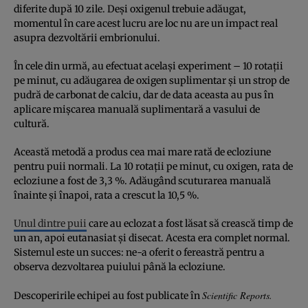
diferite după 10 zile. Deși oxigenul trebuie adăugat,
momentul în care acest lucru are loc nu are un impact real
asupra dezvoltării embrionului.
În cele din urmă, au efectuat același experiment – 10 rotații
pe minut, cu adăugarea de oxigen suplimentar și un strop de
pudră de carbonat de calciu, dar de data aceasta au pus în
aplicare mișcarea manuală suplimentară a vasului de
cultură.
Această metodă a produs cea mai mare rată de ecloziune
pentru puii normali. La 10 rotații pe minut, cu oxigen, rata de
ecloziune a fost de 3,3 %. Adăugând scuturarea manuală
înainte și înapoi, rata a crescut la 10,5 %.
Unul dintre puii
care au eclozat a fost lăsat să crească timp de
un an, apoi eutanasiat și disecat. Acesta era complet normal.
Sistemul este un succes: ne-a oferit o fereastră pentru a
observa dezvoltarea puiului până la ecloziune.
Scientific Reports.
Descoperirile echipei au fost publicate în