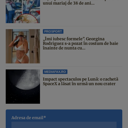
unui mariaj de 38 de ani...
PROSPORT
„Îmi iubesc formele”. Georgina
Rodriguez s-a pozat în costum de baie
înainte de nunta cu...
MEDIAFAX.RO
Impact spectaculos pe Lună: o rachetă
SpaceX a lăsat în urmă un nou crater
Adresa de email*