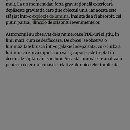
mult. La un moment dat, forța gravitațională exterioară
depășește gravitația care ține obiectul unit, iar acesta este
sfâșiat într-o
explozie de lumină
, înainte de a fi absorbit, cel
puțin parțial, dincolo de orizontul evenimentelor.
Astronomii au observat deja numeroase TDE-uri și știu, în
linii mari, cum se desfășoară. De obicei, se observă o
luminozitate bruscă într-o galaxie îndepărtată, cu o curbă a
luminii care urcă rapid la un vârf și apoi scade treptat în
decurs de săptămâni sau luni. Această lumină este analizată
pentru a determina masele relative ale obiectelor implicate.