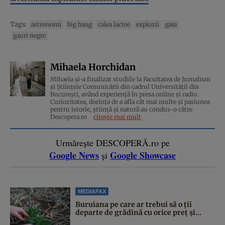
Tags:
astronomi
big bang
calea lactee
explozii
gaia
gauri negre
Mihaela Horchidan
Mihaela și-a finalizat studiile la Facultatea de Jurnalism
și Științele Comunicării din cadrul Universității din
București, având experiență în presa online și radio.
Curiozitatea, dorința de a afla cât mai multe și pasiunea
pentru istorie, ştiinţă şi natură au condus-o către
Descopera.ro
citește mai mult
Urmărește DESCOPERĂ.ro pe
Google News
Google Showcase
și
MEDIAFAX
Buruiana pe care ar trebui să o ții
departe de grădină cu orice preț și...