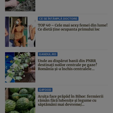
CE SE ÎNTÂMPLĂ DOCTORE
TOP 40 – Cele mai sexy femei din lume!
Ce dietă ține ocupanta primului loc
GANDUL.RO
Unde au dispărut banii din PNRR
destinați noilor centrale pe gaze?
România și-a închis centralele...
G4FOOD
Arșița face prăpăd în Bihor: fermierii
rămân fără lubenițe și legume cu
săptămâni mai devreme/...