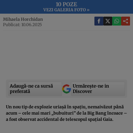
10 POZE
VEZI GALERIA FOTO »
Mihaela Horchidan
Publicat: 10.06.2025
Adaugă-ne ca sursă
Urmărește-ne in
preferată
Discover
Un nou tip de explozie uriașă în spațiu, nemaivăzut până
acum – cele mai mari „bubuituri” de la Big Bang încoace –
a fost observat accidental de telescopul spațial Gaia.