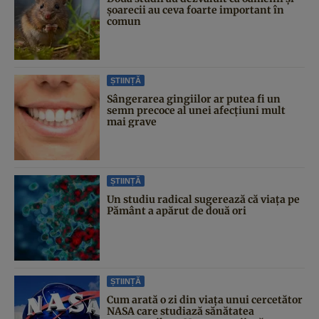
șoarecii au ceva foarte important în
comun
ȘTIINȚĂ
Sângerarea gingiilor ar putea fi un
semn precoce al unei afecțiuni mult
mai grave
ȘTIINȚĂ
Un studiu radical sugerează că viața pe
Pământ a apărut de două ori
ȘTIINȚĂ
Cum arată o zi din viața unui cercetător
NASA care studiază sănătatea