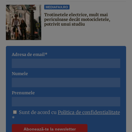
MEDIAFAX.RO
Trotinetele electrice, mult mai
periculoase decât motocicletele,
potrivit unui studiu
Adresa de email*
Numele
Prenumele
Sunt de acord cu
Politica de confidentialitate
*