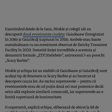
Examinând datele de la Gaia, Hinkle și colegii săi au
descoperit
două evenimente ciudate
: Gaia16aaw (înregistrat
în 2016) și Gaia18cdj (capturat în 2018). Ambele erau foarte
asemănătoare cu un eveniment observat de Zwicky Transient
Facility în 2020. Datorită forței incredibile a acestuia și
denumirii formale „ZTF20abrbeie”, astronomii l-au poreclit
„Scary Barbie”.
Hinkle și echipa lui au stabilit că Gaia16aaw și Gaia18cdj sunt
același tip de fenomen ca Scary Barbie și au încercat să
descopere cauza lor. Au exclus supernovele – pentru că
evenimentele erau de cel puțin două ori mai puternice decât
orice altă explozie similară cunoscută, iar supernovele au o
limită superioară de luminozitate.
O supernovă, explică echipa, eliberează de obicei la fel de