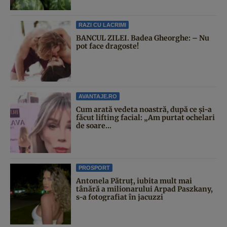
RAZI CU LACRIMI
BANCUL ZILEI. Badea Gheorghe: – Nu
pot face dragoste!
AVANTAJE.RO
Cum arată vedeta noastră, după ce și-a
făcut lifting facial: „Am purtat ochelari
de soare...
PROSPORT
Antonela Pătruț, iubita mult mai
tânără a milionarului Arpad Paszkany,
s-a fotografiat în jacuzzi