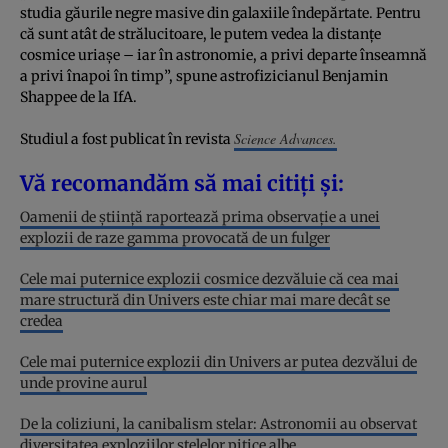
studia găurile negre masive din galaxiile îndepărtate. Pentru
că sunt atât de strălucitoare, le putem vedea la distanțe
cosmice uriașe – iar în astronomie, a privi departe înseamnă
a privi înapoi în timp”, spune astrofizicianul Benjamin
Shappee de la IfA.
Science Advances.
Studiul a fost publicat în revista
Vă recomandăm să mai citiți și:
Oamenii de știință raportează prima observație a unei
explozii de raze gamma provocată de un fulger
Cele mai puternice explozii cosmice dezvăluie că cea mai
mare structură din Univers este chiar mai mare decât se
credea
Cele mai puternice explozii din Univers ar putea dezvălui de
unde provine aurul
De la coliziuni, la canibalism stelar: Astronomii au observat
diversitatea exploziilor stelelor pitice albe