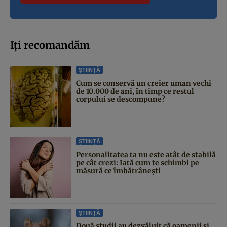
Iți recomandăm
ȘTIINȚĂ
Cum se conservă un creier uman vechi
de 10.000 de ani, în timp ce restul
corpului se descompune?
ȘTIINȚĂ
Personalitatea ta nu este atât de stabilă
pe cât crezi: Iată cum te schimbi pe
măsură ce îmbătrânești
ȘTIINȚĂ
Două studii au dezvăluit că oamenii și