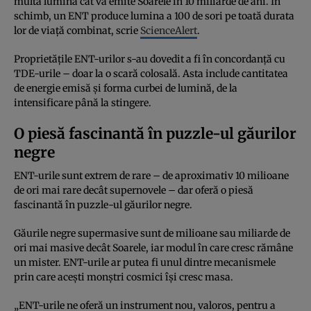
multă lumină cât va emite Soarele în 10 miliarde de ani. În
schimb, un ENT produce lumina a 100 de sori pe toată durata
lor de viață combinat, scrie
ScienceAlert
.
Proprietățile ENT-urilor s-au dovedit a fi în concordanță cu
TDE-urile – doar la o scară colosală. Asta include cantitatea
de energie emisă și forma curbei de lumină, de la
intensificare până la stingere.
O piesă fascinantă în puzzle-ul găurilor
negre
ENT-urile sunt extrem de rare – de aproximativ 10 milioane
de ori mai rare decât supernovele – dar oferă o piesă
fascinantă în puzzle-ul găurilor negre.
Găurile negre supermasive sunt de milioane sau miliarde de
ori mai masive decât Soarele, iar modul în care cresc rămâne
un mister. ENT-urile ar putea fi unul dintre mecanismele
prin care acești monștri cosmici își cresc masa.
„ENT-urile ne oferă un instrument nou, valoros, pentru a