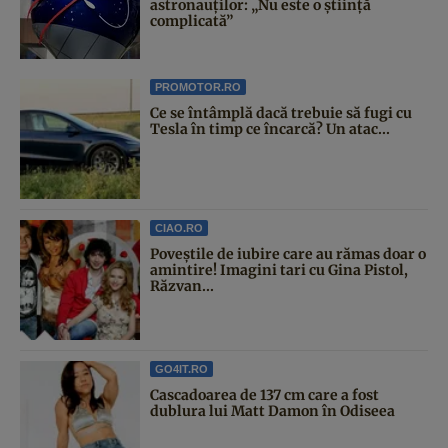
astronauților: „Nu este o știință
complicată”
PROMOTOR.RO
Ce se întâmplă dacă trebuie să fugi cu
Tesla în timp ce încarcă? Un atac...
CIAO.RO
Poveştile de iubire care au rămas doar o
amintire! Imagini tari cu Gina Pistol,
Răzvan...
GO4IT.RO
Cascadoarea de 137 cm care a fost
dublura lui Matt Damon în Odiseea