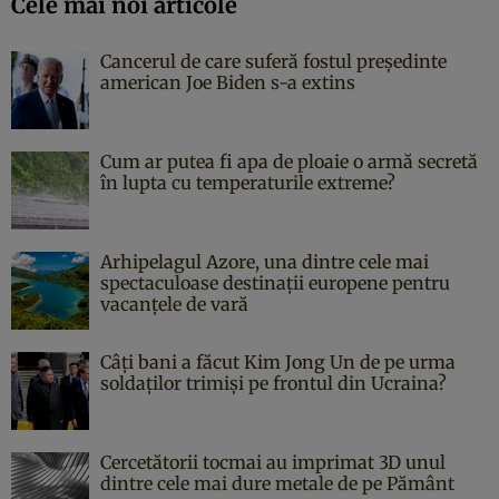
Cele mai noi articole
Cancerul de care suferă fostul președinte
american Joe Biden s-a extins
Cum ar putea fi apa de ploaie o armă secretă
în lupta cu temperaturile extreme?
Arhipelagul Azore, una dintre cele mai
spectaculoase destinații europene pentru
vacanțele de vară
Câți bani a făcut Kim Jong Un de pe urma
soldaților trimiși pe frontul din Ucraina?
Cercetătorii tocmai au imprimat 3D unul
dintre cele mai dure metale de pe Pământ