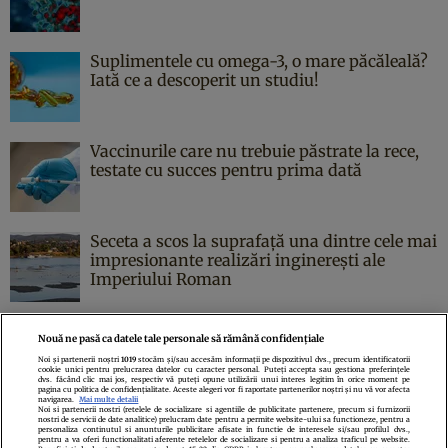
Suplimentele cu omega-3, o mare păcăleală?
Iată ce a descoperit un studiu!
Vaccinurile care nu trebuie păstrate la rece,
testate cu succes pentru prima dată
Seceta a scos la suprafață una dintre cele mai
impresionante realizări inginerești ale
Imperiului Roman
Nouă ne pasă ca datele tale personale să rămână confidențiale
Noi și partenerii noștri
1019
stocăm și/sau accesăm informații pe dispozitivul dvs., precum identificatorii
cookie unici pentru prelucrarea datelor cu caracter personal. Puteți accepta sau gestiona preferințele
Politica de confidenţialitate
Politica de cookies
Termeni şi condiţii
dvs. făcând clic mai jos, respectiv vă puteți opune utilizării unui interes legitim în orice moment pe
pagina cu politica de confidențialitate. Aceste alegeri vor fi raportate partenerilor noștri și nu vă vor afecta
Echipa redacțională
Contact
Setări Cookies
navigarea.
Mai multe detalii
Noi si partenerii nostri (retelele de socializare si agentiile de publicitate partenere, precum si furnizorii
nostri de servicii de date analitice) prelucram date pentru a permite website-ului sa functioneze, pentru a
personaliza continutul si anunturile publicitare afisate in functie de interesele si/sau profilul dvs.,
pentru a va oferi functionalitati aferente retelelor de socializare si pentru a analiza traficul pe website.