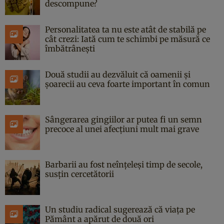
descompune?
Personalitatea ta nu este atât de stabilă pe
cât crezi: Iată cum te schimbi pe măsură ce
îmbătrânești
Două studii au dezvăluit că oamenii și
șoarecii au ceva foarte important în comun
Sângerarea gingiilor ar putea fi un semn
precoce al unei afecțiuni mult mai grave
Barbarii au fost neînțeleși timp de secole,
susțin cercetătorii
Un studiu radical sugerează că viața pe
Pământ a apărut de două ori