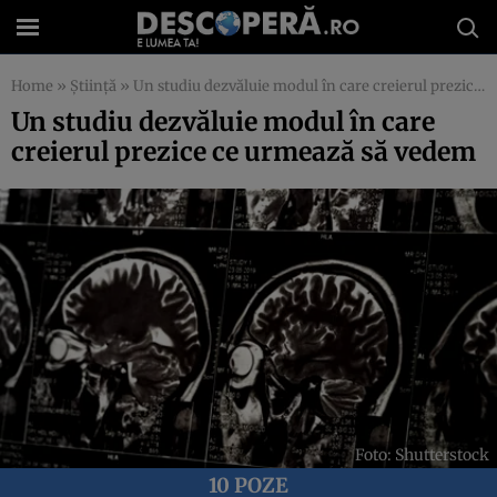
Home
»
Știință
»
Un studiu dezvăluie modul în care creierul prezice ce urmează să vedem
Un studiu dezvăluie modul în care
creierul prezice ce urmează să vedem
Foto: Shutterstock
10 POZE