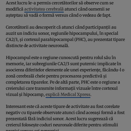
Acest lucru le-a permis cercetătorilor să observe cum se
modifică
activitatea cerebrală
atunci când oamenii se
așteptau să vadă o formă versus când o vedeau de fapt.
Cercetătorii au descoperit că atunci când participanții au
auzit un indiciu sonor, regiunile hipocampului, în special
CA2/3, și cortexul parahipocampal (PHC), au prezentat tipare
distincte de activitate neuronală.
Hipocampul este o regiune cunoscută pentru rolul său în
memorie, iar subregiunile CA2/3 sunt puternic implicate în
asocierea diferitelor elemente ale unei experiențe, făcându-l o
zonă cerebrală cheie pentru procesarea predictivă și
completarea tiparelor. Pe de altă parte, PHC este o regiune a
creierului care transmite informații vizuale între cortexul
vizual și hipocamp,
explică Medical Xpress
.
Interesant este că aceste tipare de activitate au fost corelate
negativ cu tiparele observate atunci când aceeași formă a fost
prezentată fără indiciul sonor. Acest lucru sugerează că
creierul folosește coduri neuronale diferite pentru stimulii
preziși versus cei nepreziși.