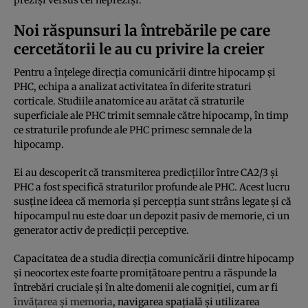
Noi răspunsuri la întrebările pe care
cercetătorii le au cu privire la creier
Pentru a înțelege direcția comunicării dintre hipocamp și
PHC, echipa a analizat activitatea în diferite straturi
corticale. Studiile anatomice au arătat că straturile
superficiale ale PHC trimit semnale către hipocamp, în timp
ce straturile profunde ale PHC primesc semnale de la
hipocamp.
Ei au descoperit că transmiterea predicțiilor între CA2/3 și
PHC a fost specifică straturilor profunde ale PHC. Acest lucru
susține ideea că memoria și percepția sunt strâns legate și că
hipocampul nu este doar un depozit pasiv de memorie, ci un
generator activ de predicții perceptive.
Capacitatea de a studia direcția comunicării dintre hipocamp
și neocortex este foarte promițătoare pentru a răspunde la
întrebări cruciale și în alte domenii ale cogniției, cum ar fi
învățarea și memoria
, navigarea spațială și utilizarea