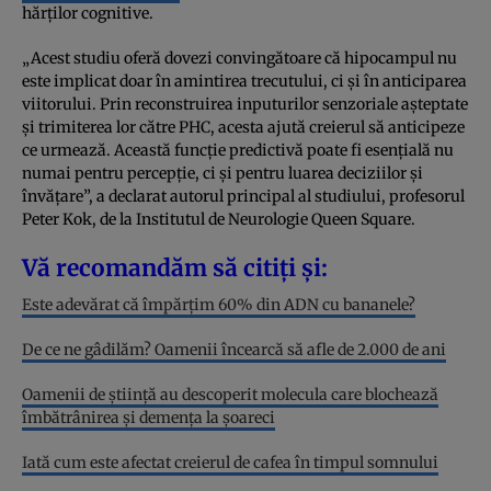
hărților cognitive.
„Acest studiu oferă dovezi convingătoare că hipocampul nu
este implicat doar în amintirea trecutului, ci și în anticiparea
viitorului. Prin reconstruirea inputurilor senzoriale așteptate
și trimiterea lor către PHC, acesta ajută creierul să anticipeze
ce urmează. Această funcție predictivă poate fi esențială nu
numai pentru percepție, ci și pentru luarea deciziilor și
învățare”, a declarat autorul principal al studiului, profesorul
Peter Kok, de la Institutul de Neurologie Queen Square.
Vă recomandăm să citiți și:
Este adevărat că împărțim 60% din ADN cu bananele?
De ce ne gâdilăm? Oamenii încearcă să afle de 2.000 de ani
Oamenii de știință au descoperit molecula care blochează
îmbătrânirea și demența la șoareci
Iată cum este afectat creierul de cafea în timpul somnului