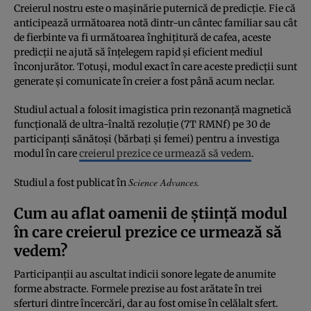
Creierul nostru este o mașinărie puternică de predicție. Fie că
anticipează următoarea notă dintr-un cântec familiar sau cât
de fierbinte va fi următoarea înghițitură de cafea, aceste
predicții ne ajută să înțelegem rapid și eficient mediul
înconjurător. Totuși, modul exact în care aceste predicții sunt
generate și comunicate în creier a fost până acum neclar.
Studiul actual a folosit imagistica prin rezonanță magnetică
funcțională de ultra-înaltă rezoluție (7T RMNf) pe 30 de
participanți sănătoși (bărbați și femei) pentru a investiga
modul în care
creierul prezice ce urmează să vedem
.
Science Advances
.
Studiul a fost publicat în
Cum au aflat oamenii de știință modul
în care creierul prezice ce urmează să
vedem?
Participanții au ascultat indicii sonore legate de anumite
forme abstracte. Formele prezise au fost arătate în trei
sferturi dintre încercări, dar au fost omise în celălalt sfert.