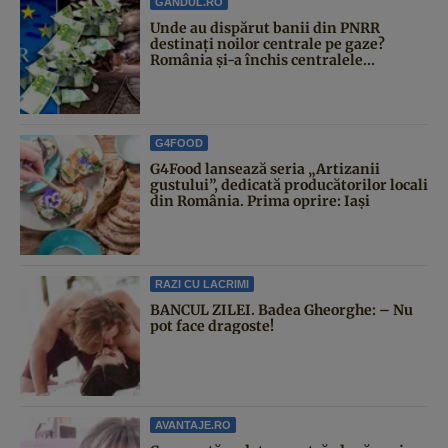
GANDUL.RO
Unde au dispărut banii din PNRR
destinați noilor centrale pe gaze?
România și-a închis centralele...
G4FOOD
G4Food lansează seria „Artizanii
gustului”, dedicată producătorilor locali
din România. Prima oprire: Iași
RAZI CU LACRIMI
BANCUL ZILEI. Badea Gheorghe: – Nu
pot face dragoste!
AVANTAJE.RO