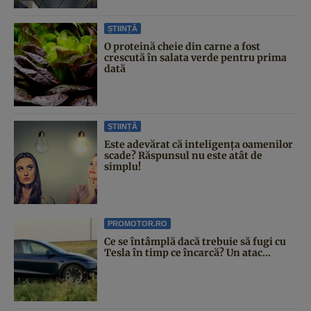
ȘTIINȚĂ
O proteină cheie din carne a fost
crescută în salata verde pentru prima
dată
ȘTIINȚĂ
Este adevărat că inteligența oamenilor
scade? Răspunsul nu este atât de
simplu!
PROMOTOR.RO
Ce se întâmplă dacă trebuie să fugi cu
Tesla în timp ce încarcă? Un atac...