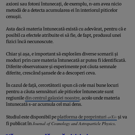
axioni sau fotoni întunecați, de exemplu, n-am avea nicio
metodă de a detecta acumularea ei în interiorul piticelor
cenușii.
Asta dacă materia întunecată există cu adevărat, pentru că e
posibil ca efectele atribuite ei să fie, de fapt, produsul unei
fizici încă necunoscute.
Chiar și așa, e important să explorăm diverse scenarii și
moduri prin care materia întunecată ar putea fi identificată.
Diferite observatoare și experimente pot căuta semnale
diferite, crescând șansele de a descoperi ceva.
În cazul de față, cercetătorii spun că cele mai bune locuri
pentru a căuta semnături ale piticelor întunecate sunt
regiunile
din centrul galaxiei noastre
, acolo unde materia
întunecată s-ar acumula cel mai dens.
arXiv
Studiul este disponibil pe
platforma de preprinturi
și va
Journal of Cosmology and Astroparticle Physics
fi publicat în
.