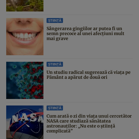
ȘTIINȚĂ
Sângerarea gingiilor ar putea fi un
semn precoce al unei afecțiuni mult
mai grave
ȘTIINȚĂ
Un studiu radical sugerează că viața pe
Pământ a apărut de două ori
ȘTIINȚĂ
Cum arată o zi din viața unui cercetător
NASA care studiază sănătatea
astronauților: „Nu este o știință
complicată”