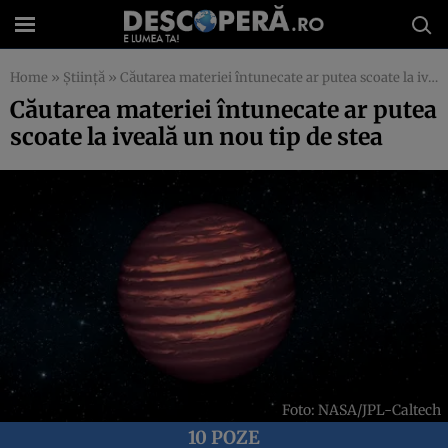
Home
»
Știință
»
Căutarea materiei întunecate ar putea scoate la iveală un nou tip de stea
Căutarea materiei întunecate ar putea
scoate la iveală un nou tip de stea
Foto: NASA/JPL-Caltech
10 POZE