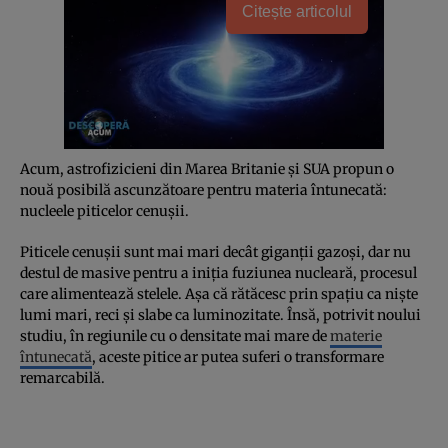
Citește articolul
Acum, astrofizicieni din Marea Britanie și SUA propun o
nouă posibilă ascunzătoare pentru materia întunecată:
nucleele piticelor cenușii.
Piticele cenușii sunt mai mari decât giganții gazoși, dar nu
destul de masive pentru a iniția fuziunea nucleară, procesul
care alimentează stelele. Așa că rătăcesc prin spațiu ca niște
lumi mari, reci și slabe ca luminozitate. Însă, potrivit noului
studiu, în regiunile cu o densitate mai mare de
materie
întunecată
, aceste pitice ar putea suferi o transformare
remarcabilă.