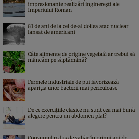
impresionante realizări inginerești ale
Imperiului Roman
81 de ani de la cel de-al doilea atac nuclear
lansat de americani
Câte alimente de origine vegetală ar trebui să
mâncăm pe săptămână?
Fermele industriale de pui favorizează
apariția unor bacterii mai periculoase
De ce cxercițiile clasice nu sunt cea mai bună
alegere pentru un abdomen plat?
Consumul redus de zahăr în primii ani de