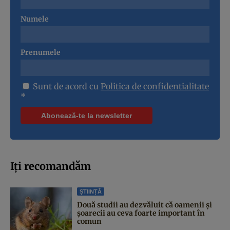
Numele
Prenumele
Sunt de acord cu
Politica de confidentialitate
*
Iți recomandăm
ȘTIINȚĂ
Două studii au dezvăluit că oamenii și
șoarecii au ceva foarte important în
comun