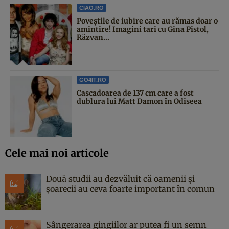
CIAO.RO
Poveştile de iubire care au rămas doar o
amintire! Imagini tari cu Gina Pistol,
Răzvan...
GO4IT.RO
Cascadoarea de 137 cm care a fost
dublura lui Matt Damon în Odiseea
Cele mai noi articole
Două studii au dezvăluit că oamenii și
șoarecii au ceva foarte important în comun
Sângerarea gingiilor ar putea fi un semn