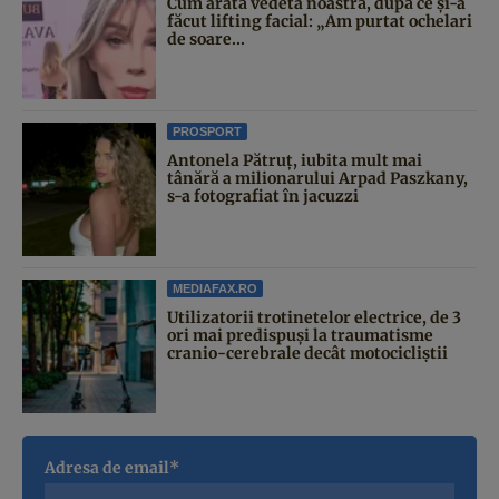
Cum arată vedeta noastră, după ce și-a
făcut lifting facial: „Am purtat ochelari
de soare...
PROSPORT
Antonela Pătruț, iubita mult mai
tânără a milionarului Arpad Paszkany,
s-a fotografiat în jacuzzi
MEDIAFAX.RO
Utilizatorii trotinetelor electrice, de 3
ori mai predispuși la traumatisme
cranio-cerebrale decât motocicliștii
Adresa de email*