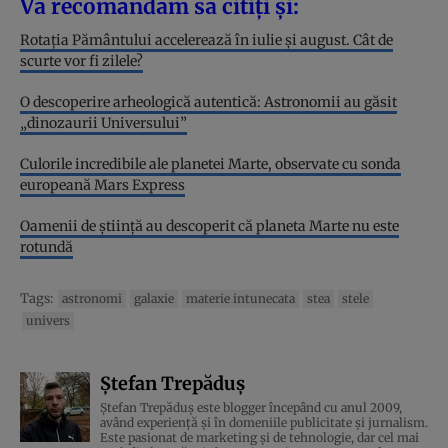
Vă recomandăm să citiți și:
Rotația Pământului accelerează în iulie și august. Cât de
scurte vor fi zilele?
O descoperire arheologică autentică: Astronomii au găsit
„dinozaurii Universului”
Culorile incredibile ale planetei Marte, observate cu sonda
europeană Mars Express
Oamenii de știință au descoperit că planeta Marte nu este
rotundă
Tags:
astronomi
galaxie
materie intunecata
stea
stele
univers
Ștefan Trepăduș
Ștefan Trepăduș este blogger începând cu anul 2009,
având experiență și în domeniile publicitate și jurnalism.
Este pasionat de marketing și de tehnologie, dar cel mai