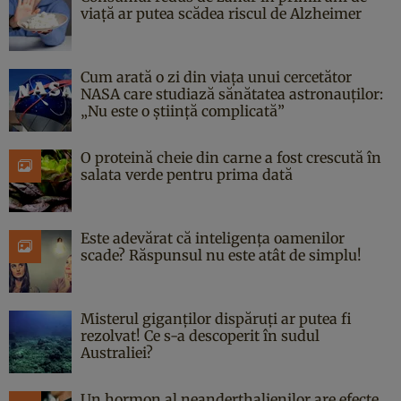
viață ar putea scădea riscul de Alzheimer
Cum arată o zi din viața unui cercetător
NASA care studiază sănătatea astronauților:
„Nu este o știință complicată”
O proteină cheie din carne a fost crescută în
salata verde pentru prima dată
Este adevărat că inteligența oamenilor
scade? Răspunsul nu este atât de simplu!
Misterul giganților dispăruți ar putea fi
rezolvat! Ce s-a descoperit în sudul
Australiei?
Un hormon al neanderthalienilor are efecte