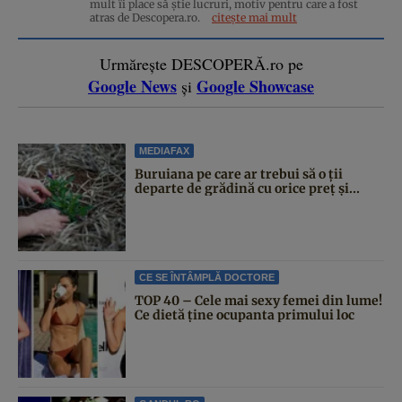
mult îi place să știe lucruri, motiv pentru care a fost
atras de Descopera.ro.
citește mai mult
Urmărește DESCOPERĂ.ro pe
Google News
Google Showcase
și
MEDIAFAX
Buruiana pe care ar trebui să o ții
departe de grădină cu orice preț și...
CE SE ÎNTÂMPLĂ DOCTORE
TOP 40 – Cele mai sexy femei din lume!
Ce dietă ține ocupanta primului loc