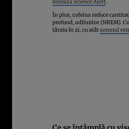
notează Science Alert
.
În plus, cofeina reduce cantit
profund, odihnitor (NREM). Cu
târziu în zi, cu atât
somnul este
Ce se întâmplă cu vis