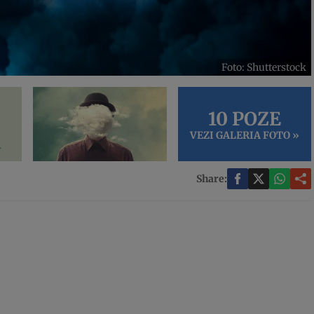
Foto: Shutterstock
10 POZE
VEZI GALERIA FOTO »
Share: