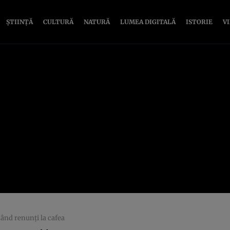
ȘTIINȚĂ
CULTURĂ
NATURĂ
LUMEA DIGITALĂ
ISTORIE
V
când renunți la cafea