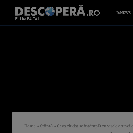
D:NEWS
Home
»
Știință
»
Ceva ciudat se întâmplă cu visele atunci 