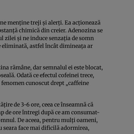
e menține treji și alerți. Ea acționează
bstanță chimică din creier. Adenozina se
l zilei și ne induce senzația de somn
 eliminată, astfel încât dimineața ar
na rămâne, dar semnalul ei este blocat,
seală. Odată ce efectul cofeinei trece,
, fenomen cunoscut drept „caffeine
ățire de 3-6 ore, ceea ce înseamnă că
p de ore întregi după ce am consumat-
omnul. De aceea, pentru mulți oameni,
seara face mai dificilă adormirea,