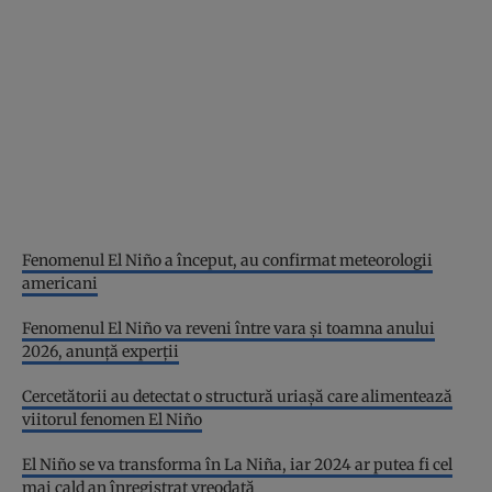
Fenomenul El Niño a început, au confirmat meteorologii
americani
Fenomenul El Niño va reveni între vara și toamna anului
2026, anunță experții
Cercetătorii au detectat o structură uriașă care alimentează
viitorul fenomen El Niño
El Niño se va transforma în La Niña, iar 2024 ar putea fi cel
mai cald an înregistrat vreodată