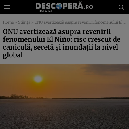
Home
»
Știință
»
ONU avertizează asupra revenirii fenomenului El Niño: risc crescut de caniculă, secetă și inundații la nivel global
ONU avertizează asupra revenirii
fenomenului El Niño: risc crescut de
caniculă, secetă și inundații la nivel
global