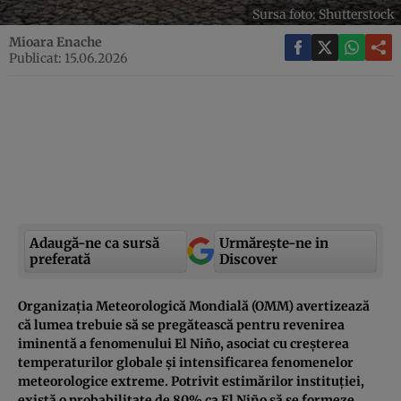
Sursa foto: Shutterstock
Mioara Enache
Publicat: 15.06.2026
Adaugă-ne ca sursă
Urmărește-ne in
preferată
Discover
Organizația Meteorologică Mondială (OMM) avertizează
că lumea trebuie să se pregătească pentru revenirea
iminentă a fenomenului El Niño, asociat cu creșterea
temperaturilor globale și intensificarea fenomenelor
meteorologice extreme. Potrivit estimărilor instituției,
există o probabilitate de 80% ca El Niño să se formeze