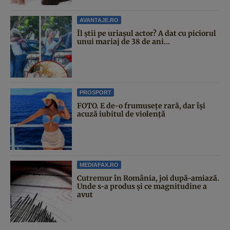
AVANTAJE.RO
Îl știi pe uriașul actor? A dat cu piciorul
unui mariaj de 38 de ani...
PROSPORT
FOTO. E de-o frumusețe rară, dar își
acuză iubitul de violență
MEDIAFAX.RO
Cutremur în România, joi după-amiază.
Unde s-a produs și ce magnitudine a
avut