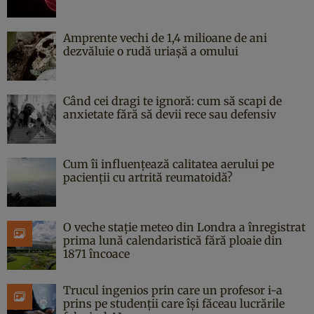
Amprente vechi de 1,4 milioane de ani
dezvăluie o rudă uriașă a omului
Când cei dragi te ignoră: cum să scapi de
anxietate fără să devii rece sau defensiv
Cum îi influențează calitatea aerului pe
pacienții cu artrită reumatoidă?
O veche stație meteo din Londra a înregistrat
prima lună calendaristică fără ploaie din
1871 încoace
Trucul ingenios prin care un profesor i-a
prins pe studenții care își făceau lucrările