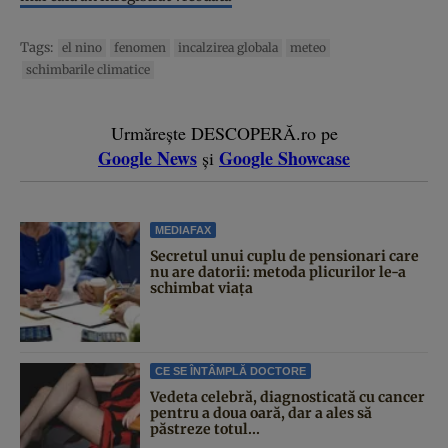
Tags:
el nino
fenomen
incalzirea globala
meteo
schimbarile climatice
Urmărește DESCOPERĂ.ro pe
Google News
Google Showcase
și
MEDIAFAX
Secretul unui cuplu de pensionari care
nu are datorii: metoda plicurilor le-a
schimbat viața
CE SE ÎNTÂMPLĂ DOCTORE
Vedeta celebră, diagnosticată cu cancer
pentru a doua oară, dar a ales să
păstreze totul...