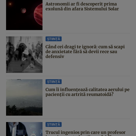
Astronomii ar fi descoperit prima
exolună din afara Sistemului Solar
ȘTIINȚĂ
Când cei dragi te ignoră: cum să scapi
de anxietate fără să devii rece sau
defensiv
ȘTIINȚĂ
Cum îi influențează calitatea aerului pe
pacienții cu artrită reumatoidă?
ȘTIINȚĂ
Trucul ingenios prin care un profesor