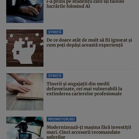
i-a prins pe studenții care își făceau
lucrările folosind AI
ȘTIINȚĂ
De ce doare atât de mult să fii ignorat și
cum poți depăși această experiență
ȘTIINȚĂ
Tinerii și angajații din medii
defavorizate, cei mai vulnerabili la
extinderea carierelor profesionale
PROMOTOR.RO
Modernizează-ți mașina fără investiții
mari. Cinci accesorii recomandate
șoferilor