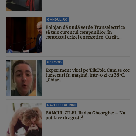
GANDUL.RO
Bolojan dă undă verde Transelectrica
să taie curentul companiilor, în
contextul crizei energetice. Cu cât...
G4FOOD
Experiment viral pe TikTok. Cum se coc
fursecuri în mașină, într-o zi cu 38°C.
„Chiar...
RAZI CU LACRIMI
BANCUL ZILEI. Badea Gheorghe: – Nu
pot face dragoste!