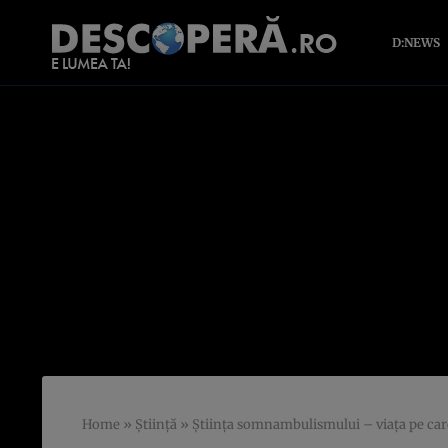
D:NEWS
Home
»
Știință
»
Ştiinţa somnambulismului – viaţa pe car