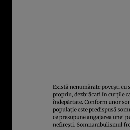
Există nenumărate poveşti cu s
propriu, dezbrăcaţi în curţile c
îndepărtate. Conform unor sonda
populaţie este predispusă som
ce presupune angajarea unei per
nefireşti. Somnambulismul fre