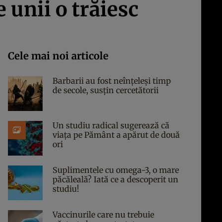
 unii o trăiesc
Cele mai noi articole
Barbarii au fost neînțeleși timp
de secole, susțin cercetătorii
Un studiu radical sugerează că
viața pe Pământ a apărut de două
ori
Suplimentele cu omega-3, o mare
păcăleală? Iată ce a descoperit un
studiu!
Vaccinurile care nu trebuie