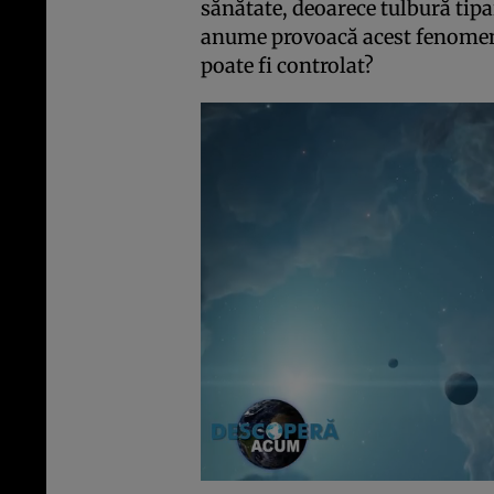
sănătate, deoarece tulbură tip
anume provoacă acest fenomen ş
poate fi controlat?