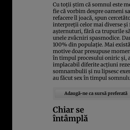
Cu toţii ştim că somnul este m
fie că vorbim despre oameni sa
refacere îl joacă, spun cercetăto
interpreţii celor mai diverse şi 
aşternuturi, fără ca trupurile s
unele zvâcniri spasmodice. Dar
100% din populaţie. Mai există
motive doar presupuse momenta
în timpul procesului oniric şi,
implacabil diferite acţiuni reze
somnambulii şi nu lipsesc exem
au făcut sex în timpul somnulu
Adaugă-ne ca sursă preferată
Chiar se
întâmplă