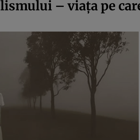
smului – viaţa pe care