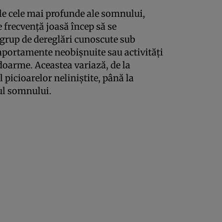
le cele mai profunde ale somnului,
 frecvenţă joasă încep să se
 grup de dereglări cunoscute sub
ortamente neobişnuite sau activităţi
 doarme. Aceastea variază, de la
 picioarelor neliniştite, până la
pul somnului.