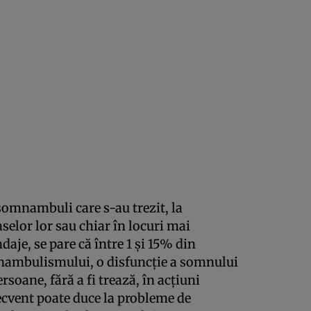
omnambuli care s-au trezit, la
aselor lor sau chiar în locuri mai
je, se pare că între 1 şi 15% din
nambulismului, o disfuncţie a somnului
soane, fără a fi trează, în acţiuni
cvent poate duce la probleme de