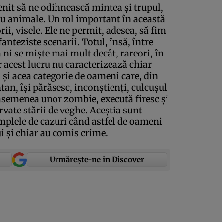
enit să ne odihnească mintea şi trupul,
u animale. Un rol important în această
rii, visele. Ele ne permit, adesea, să fim
fanteziste scenarii. Totul, însă, între
ă ni se mişte mai mult decât, rareori, în
 acest lucru nu caracterizează chiar
 şi acea categorie de oameni care, din
n, îşi părăsesc, inconştienţi, culcuşul
 asemenea unor zombie, execută firesc şi
rvate stării de veghe. Aceştia sunt
plele de cazuri când astfel de oameni
i şi chiar au comis crime.
Urmărește-ne in Discover