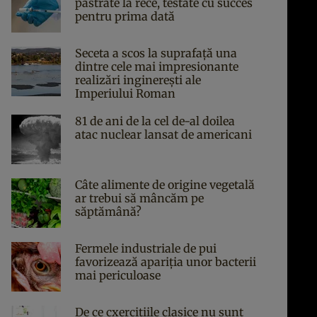
păstrate la rece, testate cu succes
pentru prima dată
Seceta a scos la suprafață una
dintre cele mai impresionante
realizări inginerești ale
Imperiului Roman
81 de ani de la cel de-al doilea
atac nuclear lansat de americani
Câte alimente de origine vegetală
ar trebui să mâncăm pe
săptămână?
Fermele industriale de pui
favorizează apariția unor bacterii
mai periculoase
De ce cxercițiile clasice nu sunt