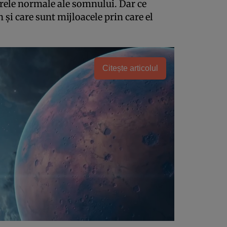
arele normale ale somnului. Dar ce
i care sunt mijloacele prin care el
Citește articolul