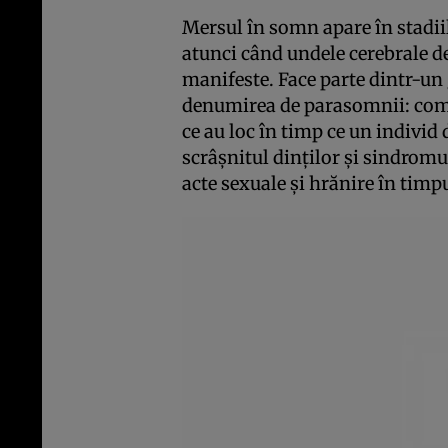
Mersul în somn apare în stadii
atunci când undele cerebrale de
manifeste. Face parte dintr-un
denumirea de parasomnii: comp
ce au loc în timp ce un individ
scrâşnitul dinţilor şi sindromul
acte sexuale şi hrănire în tim