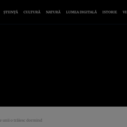
ȘTIINȚĂ
CULTURĂ
NATURĂ
LUMEA DIGITALĂ
ISTORIE
V
e unii o trăiesc dormind