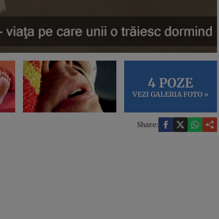
4 POZE
VEZI GALERIA FOTO »
Share: