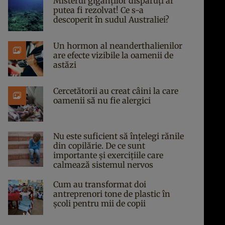
Misterul giganților dispăruți ar
putea fi rezolvat! Ce s-a
descoperit în sudul Australiei?
Un hormon al neanderthalienilor
are efecte vizibile la oamenii de
astăzi
Cercetătorii au creat câini la care
oamenii să nu fie alergici
Nu este suficient să înțelegi rănile
din copilărie. De ce sunt
importante și exercițiile care
calmează sistemul nervos
Cum au transformat doi
antreprenori tone de plastic în
școli pentru mii de copii