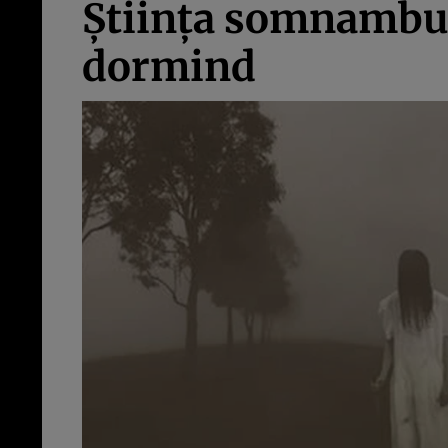
Ştiinţa somnambuli
dormind