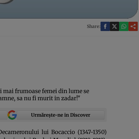
Share:
lei mai frumoase femei din lume se
amne, sa nu fi murit in zadar!"
Urmărește-ne in Discover
ecameronului lui Bocaccio (1347-1350)