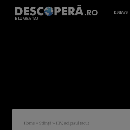
D:NEWS
Home
»
Știință
»
HIV, ucigasul tacut