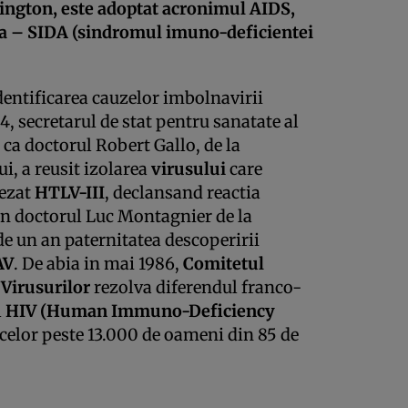
hington, este adoptat acronimul AIDS,
ola – SIDA (sindromul imuno-deficientei
identificarea cauzelor imbolnavirii
84, secretarul de stat pentru sanatate al
ca doctorul Robert Gallo, de la
i, a reusit izolarea
virusului
care
tezat
HTLV-III
, declansand reactia
rin doctorul Luc Montagnier de la
de un an paternitatea descoperirii
AV
. De abia in mai 1986,
Comitetul
 Virusurilor
rezolva diferendul franco-
l
HIV (Human Immuno-Deficiency
 celor peste 13.000 de oameni din 85 de