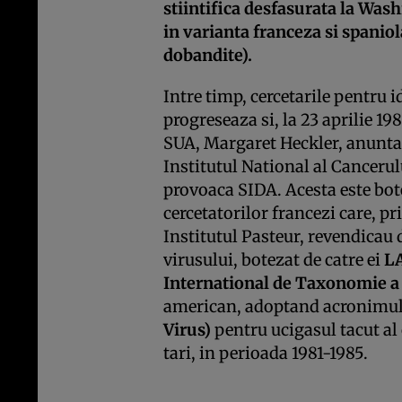
stiintifica desfasurata la Was
in varianta franceza si spani
dobandite).
Intre timp, cercetarile pentru 
progreseaza si, la 23 aprilie 19
SUA, Margaret Heckler, anunta 
Institutul National al Cancerulu
provoaca SIDA. Acesta este bo
cercetatorilor francezi care, p
Institutul Pasteur, revendicau 
virusului, botezat de catre ei
L
International de Taxonomie a
american, adoptand acronimu
Virus)
pentru ucigasul tacut al
tari, in perioada 1981-1985.