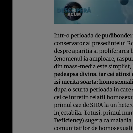
Intr-o perioada de
pudibonder
conservator al presedintelui R
despre aparitia si proliferarea 
fenomenul ia amploare, raspuns
din mass-media este simplist, 
pedeapsa divina, iar cei atinsi
isi merita soarta: homosexuali,
dupa o scurta perioada in care s
cei ce intretin relatii homosex
primul caz de SIDA la un heter
injectabila. Totusi, primul num
Deficiency)
sugera ca maladia 
comunitatilor de homosexuali