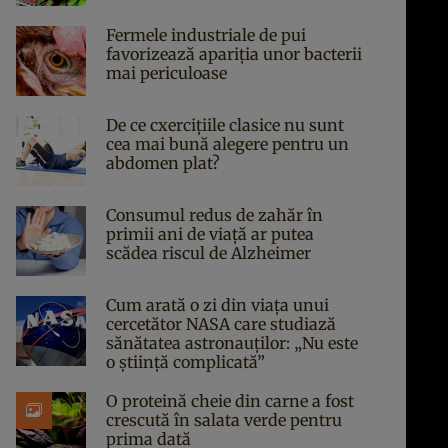
Fermele industriale de pui
favorizează apariția unor bacterii
mai periculoase
De ce cxercițiile clasice nu sunt
cea mai bună alegere pentru un
abdomen plat?
Consumul redus de zahăr în
primii ani de viață ar putea
scădea riscul de Alzheimer
Cum arată o zi din viața unui
cercetător NASA care studiază
sănătatea astronauților: „Nu este
o știință complicată”
O proteină cheie din carne a fost
crescută în salata verde pentru
prima dată