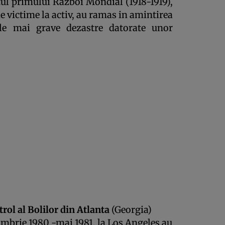
itul primului Razboi Mondial (1918-1919),
de victime la activ, au ramas in amintirea
ele mai grave dezastre datorate unor
rol al Bolilor din Atlanta
(Georgia)
ombrie 1980 -mai 1981, la Los Angeles au