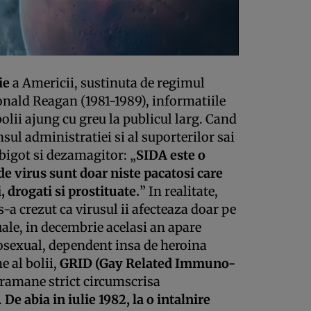
ie
a Americii, sustinuta de regimul
onald Reagan (1981-1989), informatiile
bolii ajung cu greu la publicul larg. Cand
ul administratiei si al suporterilor sai
bigot si dezamagitor: „
SIDA este o
 de virus sunt doar niste pacatosi care
 drogati si prostituate.
” In realitate,
-a crezut ca virusul ii afecteaza doar pe
uale, in decembrie acelasi an apare
osexual, dependent insa de heroina
e al bolii,
GRID (Gay Related Immuno-
ramane strict circumscrisa
.
De abia in iulie 1982, la o intalnire