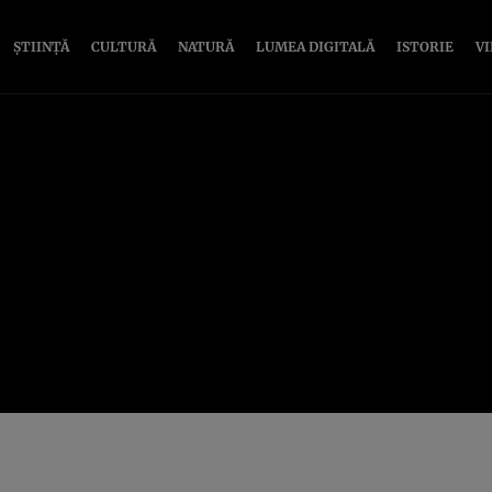
ȘTIINȚĂ
CULTURĂ
NATURĂ
LUMEA DIGITALĂ
ISTORIE
V