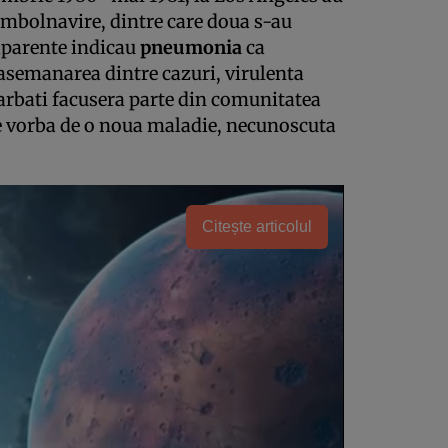
 imbolnavire, dintre care doua s-au
aparente indicau
pneumonia
ca
 asemanarea dintre cazuri, virulenta
i barbati facusera parte din comunitatea
e vorba de o noua maladie, necunoscuta
Citește articolul