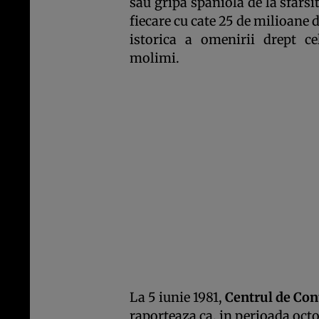
sau gripa spaniola de la sfars
fiecare cu cate 25 de milioane 
istorica a omenirii drept c
molimi.
La 5 iunie 1981,
Centrul de Cont
raporteaza ca, in perioada oct