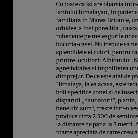
Cu toate ca isi are obarsia intr
lantului himalayan, Impatiens 
familiara in Marea Britanie, u
orhidee, a fost poreclita „casca 
rubedenie pe meleagurile noas
bucuria-casei. Nu trebuie sa ne 
splendidele ei culori, pentru c
printre locuitorii Albionului. 
agresivitatea si impolitetea un
dimprejur. De ce este atat de p
Himalaya, la ea acasa, este re
boli specifice zonei si de insec
disparuti „daunatorii“, planta,
bene ubi sum“, creste intr-o ves
produce circa 2.500 de seminte 
la distante de pana la 7 metri. 
foarte apreciata de catre cresca