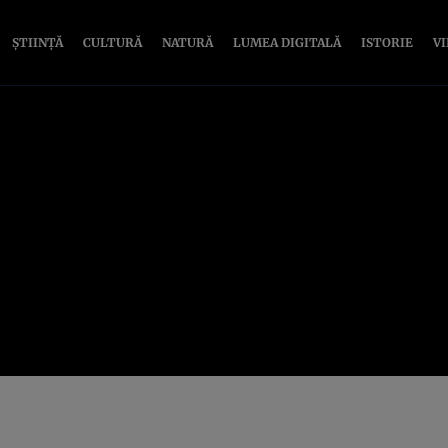
ȘTIINȚĂ
CULTURĂ
NATURĂ
LUMEA DIGITALĂ
ISTORIE
V