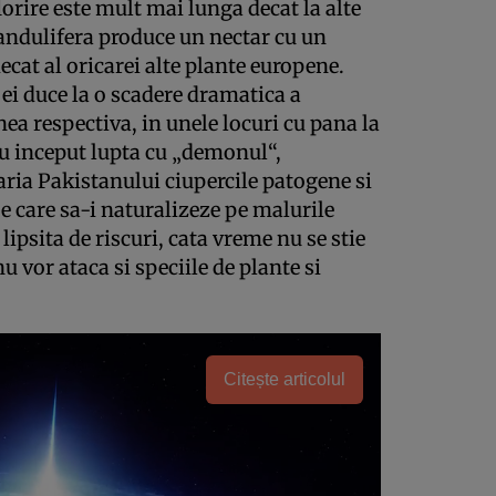
orire este mult mai lunga decat la alte
landulifera produce un nectar cu un
ecat al oricarei alte plante europene.
i duce la o scadere dramatica a
nea respectiva, in unele locuri cu pana la
au inceput lupta cu „demonul“,
aria Pakistanului ciupercile patogene si
pe care sa-i naturalizeze pe malurile
ipsita de riscuri, cata vreme nu se stie
u vor ataca si speciile de plante si
Citește articolul