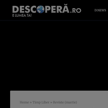
D:NEWS
Home
»
Timp Liber
»
Reviste (martie)