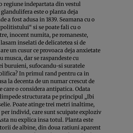
-o regiune indepartata din vestul
glandulifera este o planta deja
nde a fost adusa in 1839. Seamana cu o
politistului“ si se poate fali cu o
tre, inocent numita, pe romaneste,
lasam inselati de delicatetea si de
a are un cusur ce provoaca deja anxietate
Nu musca, dar se raspandeste cu
ei buruieni, sufocandu-si suratele
rolifica? In primul rand pentru ca in
dusa la decenta de un numar crescut de
te care o considera antipatica. Odata
 limpede structurata pe principul „Ibi
elie. Poate atinge trei metri inaltime,
per individ, care sunt scuipate exploziv
Asta nu explica insa totul. Planta este
torii de albine, din doua ratiuni aparent