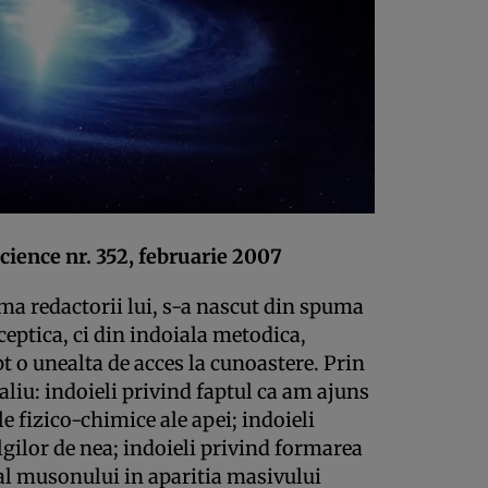
cience nr. 352, februarie 2007
rma redactorii lui, s-a nascut din spuma
ceptica, ci din indoiala metodica,
pt o unealta de acces la cunoastere. Prin
liu: indoieli privind faptul ca am ajuns
e fizico-chimice ale apei; indoieli
ulgilor de nea; indoieli privind formarea
 al musonului in aparitia masivului