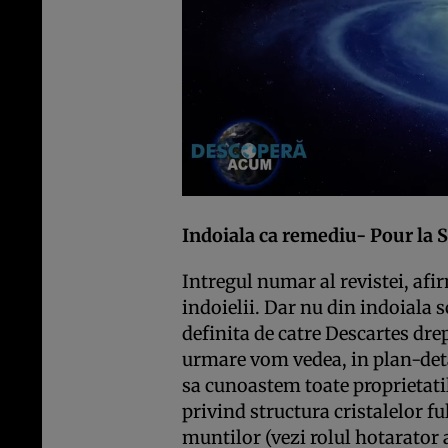
Indoiala ca remediu- Pour la S
Intregul numar al revistei, afi
indoielii. Dar nu din indoiala s
definita de catre Descartes dre
urmare vom vedea, in plan-deta
sa cunoastem toate proprietatil
privind structura cristalelor f
muntilor (vezi rolul hotarator