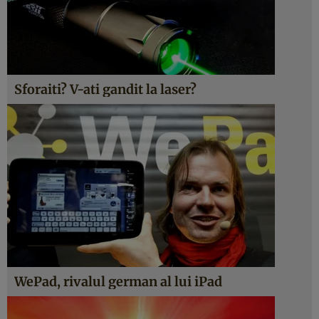
Sforaiti? V-ati gandit la laser?
WePad, rivalul german al lui iPad