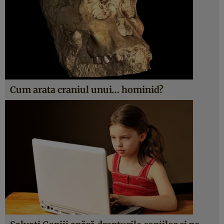
Cum arata craniul unui… hominid?