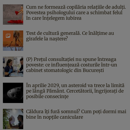
Cum ne formează copilăria relațiile de adulți.
Povestea psihologului care a schimbat felul
în care înțelegem iubirea
Test de cultură generală. Ce înălțime au
girafele la naștere?
(P) Prețul consultației nu spune întreaga
poveste: ce influențează costurile într-un
cabinet stomatologic din București
În aprilie 2029, un asteroid va trece la limită
pe lângă Pământ. Cercetătorii, îngrijorați de
posibile consecințe
Căldura îți fură somnul? Cum poți dormi mai
bine în nopțile caniculare