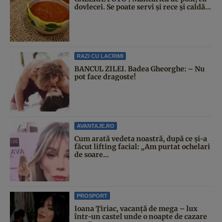
dovlecei. Se poate servi și rece și caldă...
RAZI CU LACRIMI
BANCUL ZILEI. Badea Gheorghe: – Nu
pot face dragoste!
AVANTAJE.RO
Cum arată vedeta noastră, după ce și-a
făcut lifting facial: „Am purtat ochelari
de soare...
PROSPORT
Ioana Țiriac, vacanță de mega – lux
într-un castel unde o noapte de cazare