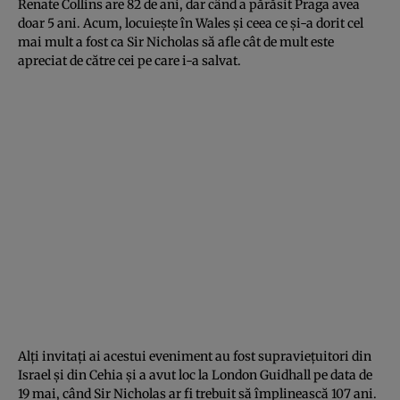
Renate Collins are 82 de ani, dar când a părăsit Praga avea
doar 5 ani. Acum, locuieşte în Wales şi ceea ce şi-a dorit cel
mai mult a fost ca Sir Nicholas să afle cât de mult este
apreciat de către cei pe care i-a salvat.
Alţi invitaţi ai acestui eveniment au fost supravieţuitori din
Israel şi din Cehia şi a avut loc la London Guidhall pe data de
19 mai, când Sir Nicholas ar fi trebuit să împlinească 107 ani.