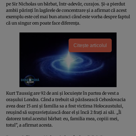
pe Sir Nicholas un bărbat, într-adevăr, curajos. Şi-a pierdut
ambii părinţi în lagărele de concentrare şi a afirmat că acest
exemplu este cel mai bun atunci când este vorba despre faptul
că un singur om poate face diferenţa.
Citește articolul
Kurt Taussig are 92 de ani şi locuieşte în partea de vest a
oraşului Londra. Când a trebuit să părăsească Cehoslovacia
avea doar 15 ani şi familia sa a fost victima Holocaustului,
reuşind să supravieţuiască doar el şi încă 2 fraţi ai săi. „Îi
datorez totul acestui bărbat: eu, familia mea, copiii mei,
totul”, a afirmat acesta.