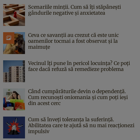
Scenariile minții. Cum să îți stăpânești
gândurile negative și anxietatea
Ceva ce savanții au crezut că este unic
oamenilor tocmai a fost observat și la
maimuțe
Vecinul îți pune în pericol locuința? Ce poți
face dacă refuză să remedieze problema
Când cumpărăturile devin o dependență.
Cum recunoști oniomania și cum poți ieși
din acest cerc
Cum să înveți toleranța la suferință.
Abilitatea care te ajută să nu mai reacționezi
impulsiv