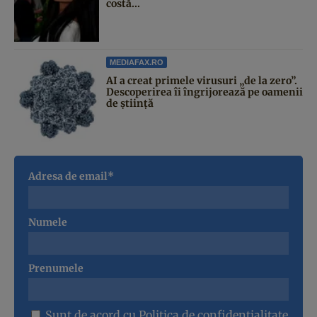
costă...
MEDIAFAX.RO
AI a creat primele virusuri „de la zero”.
Descoperirea îi îngrijorează pe oamenii
de știință
Adresa de email*
Numele
Prenumele
Sunt de acord cu
Politica de confidentialitate