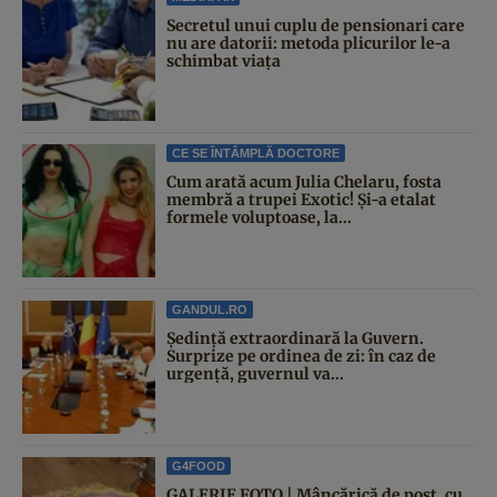
Secretul unui cuplu de pensionari care
nu are datorii: metoda plicurilor le-a
schimbat viața
CE SE ÎNTÂMPLĂ DOCTORE
Cum arată acum Julia Chelaru, fosta
membră a trupei Exotic! Și-a etalat
formele voluptoase, la...
GANDUL.RO
Şedinţă extraordinară la Guvern.
Surprize pe ordinea de zi: în caz de
urgență, guvernul va...
G4FOOD
GALERIE FOTO | Mâncărică de post, cu