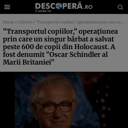
Home
»
Cultură
»
”Transportul copiilor,” operaţiunea prin care un singur bărbat a salvat peste 600 de copii din Holocaust. A fost denumit ”Oscar Schindler al Marii Britaniei”
”Transportul copiilor,” operaţiunea
prin care un singur bărbat a salvat
peste 600 de copii din Holocaust. A
fost denumit ”Oscar Schindler al
Marii Britaniei”