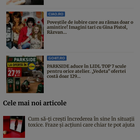
CIAO.RO
Poveştile de iubire care au rămas doar o
amintire! Imagini tari cu Gina Pistol,
Răzvan...
GO4IT.RO
PARKSIDE aduce în LIDL TOP 7 scule
pentru orice atelier. „Vedeta” ofertei
costă doar 129...
Cele mai noi articole
Cum să-ți crești încrederea în sine în situații
toxice. Fraze și acțiuni care chiar te pot ajuta