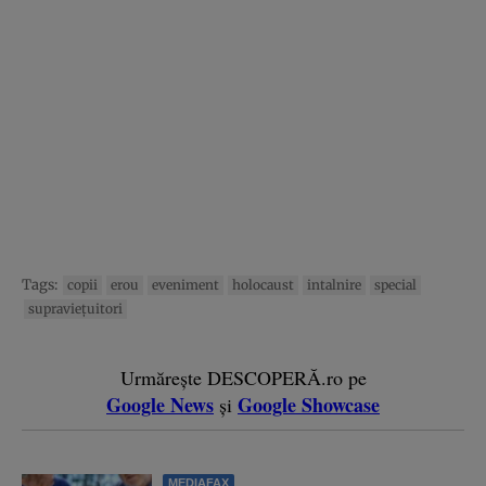
Tags:
copii
erou
eveniment
holocaust
intalnire
special
supravieţuitori
Urmărește DESCOPERĂ.ro pe
Google News
Google Showcase
și
MEDIAFAX