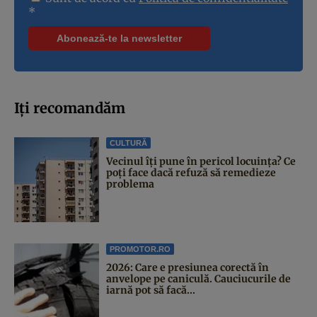
*
Iți recomandăm
CULTURĂ
Vecinul îți pune în pericol locuința? Ce
poți face dacă refuză să remedieze
problema
PROMOTOR.RO
2026: Care e presiunea corectă în
anvelope pe caniculă. Cauciucurile de
iarnă pot să facă...