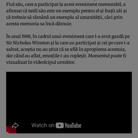
Fiul său, care a participat la acest eveniment memorabil, a
afirmat că tatăl său este un exemplu pentru el şi fraţii săi şi
că trebuie să rămână un exemplu al umanităţii, căci prin
acesta memoria sa încă dăinuie.
În anul 1988, în cadrul unui eveniment care l-a avut gazdă pe
Sir Nicholas Winston şi la care au participat şi cei pe care i-a
salvat, aceştia nu au ştiut că se află în apropierea acestuia,
dar când au aflat, emoţiile i-au copleşit. Momentul poate fi
vizualizat în videolcipul următor: