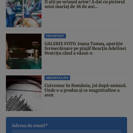
Îl știi pe uriașul actor? A dat cu piciorul
unui mariaj de 38 de ani...
PROSPORT
GALERIE FOTO. Ioana Tamaş, apariție
fermecătoare pe plajă! Reacția Adelinei
Pestrițu când a văzut-o
MEDIAFAX.RO
Cutremur în România, joi după-amiază.
Unde s-a produs și ce magnitudine a
avut
Adresa de email*