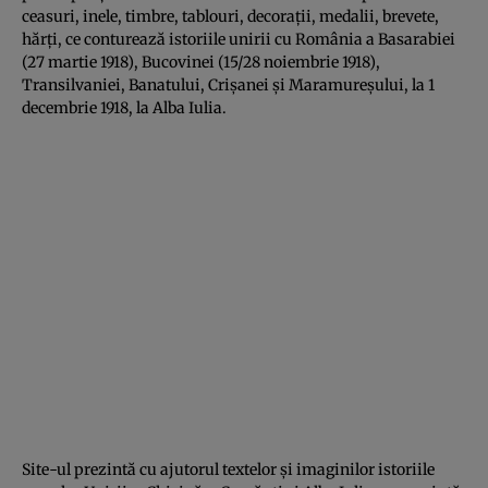
ceasuri, inele, timbre, tablouri, decoraţii, medalii, brevete,
hărţi, ce conturează istoriile unirii cu România a Basarabiei
(27 martie 1918), Bucovinei (15/28 noiembrie 1918),
Transilvaniei, Banatului, Crişanei şi Maramureşului, la 1
decembrie 1918, la Alba Iulia.
Site-ul prezintă cu ajutorul textelor şi imaginilor istoriile