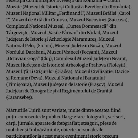
Federaţia Comunităţilor Evreieşti din România – Cultul
Mozaic (Muzeul de Istorie şi Cultură a Evreilor din România),
Muzeul Naţional Militar „Ferdinand I”, Muzeul Brăilei „Carol
I”, Muzeul de Artă din Craiova, Muzeul Bucovinei (Suceava),
Complexul Naţional Muzeal, „Curtea Domnească” din
Târgovişte, Muzeul „Vasile Pârvan” din Bârlad, Muzeul
Judeţean de Istorie şi Arheologie Maramureş, Muzeul
Naţional Peleş (Sinaia), Muzeul Judeţean Buzău, Muzeul
Nordului Darabani, Muzeul Vrancei (Focşani), Muzeul
„Octavian Goga” (Cluj), Complexul Muzeal Judeţean Neamţ,
Muzeul Judeţean de Istorie şi Arheologie Prahova (Ploieşti),
Muzeul Ţării Crişurilor (Oradea), Muzeul Civilizaţiei Dacice
şi Romane (Deva), Muzeul Naţional al Banatului
(Timişoara), Muzeul Judeţean de Istorie (Braşov), Muzeul
Judeţean de Etnografie şi al Regimentului de Graniţă
(Caransebeş).
Mărturiile Unirii sunt variate, multe dintre acestea fiind
puţin cunoscute de publicul larg: ziare, fotografii, scrisori,
cărţi, jurnale, aparate de fotografiat; steaguri, piese de
mobilier şi îmbrăcăminte, obiecte personale ale
participanţilor la acest mare eveniment istoric precum