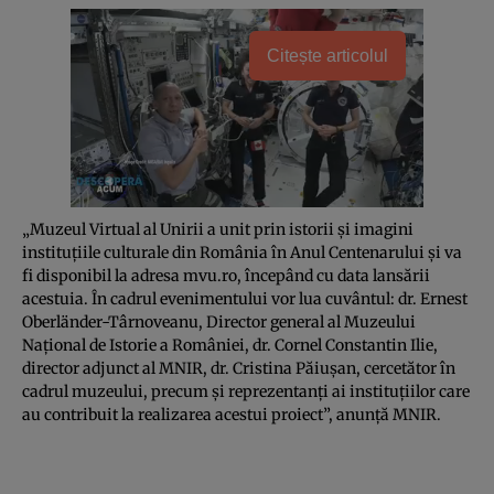
Citește articolul
„Muzeul Virtual al Unirii a unit prin istorii şi imagini
instituţiile culturale din România în Anul Centenarului şi va
fi disponibil la adresa mvu.ro, începând cu data lansării
acestuia. În cadrul evenimentului vor lua cuvântul: dr. Ernest
Oberländer-Târnoveanu, Director general al Muzeului
Naţional de Istorie a României, dr. Cornel Constantin Ilie,
director adjunct al MNIR, dr. Cristina Păiuşan, cercetător în
cadrul muzeului, precum şi reprezentanţi ai instituţiilor care
au contribuit la realizarea acestui proiect”, anunţă MNIR.