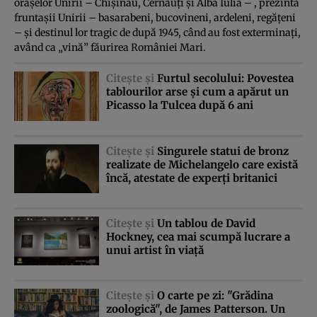
oraşelor Unirii – Chişinău, Cernăuţi şi Alba Iulia – , prezintă
fruntaşii Unirii – basarabeni, bucovineni, ardeleni, regăţeni
– şi destinul lor tragic de după 1945, când au fost exterminaţi,
având ca „vină” făurirea României Mari.
Citeşte şi
Furtul secolului: Povestea
tablourilor arse şi cum a apărut un
Picasso la Tulcea după 6 ani
Citeşte şi
Singurele statui de bronz
realizate de Michelangelo care există
încă, atestate de experţi britanici
Citeşte şi
Un tablou de David
Hockney, cea mai scumpă lucrare a
unui artist în viaţă
Citeşte şi
O carte pe zi: "Grădina
zoologică", de James Patterson. Un