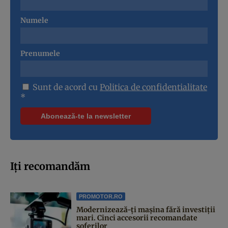
Numele
Prenumele
Sunt de acord cu
Politica de confidentialitate
*
Iți recomandăm
PROMOTOR.RO
Modernizează-ți mașina fără investiții
mari. Cinci accesorii recomandate
șoferilor