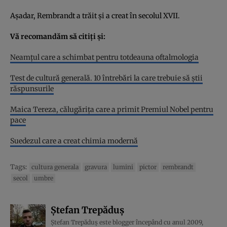
Așadar, Rembrandt a trăit și a creat în secolul XVII.
Vă recomandăm să citiți și:
Neamţul care a schimbat pentru totdeauna oftalmologia
Test de cultură generală. 10 întrebări la care trebuie să știi
răspunsurile
Maica Tereza, călugăriţa care a primit Premiul Nobel pentru
pace
Suedezul care a creat chimia modernă
Tags:
cultura generala
gravura
lumini
pictor
rembrandt
secol
umbre
Ștefan Trepăduș
Ștefan Trepăduș este blogger începând cu anul 2009,