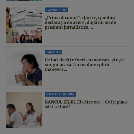
GANDUL.RO
„Prima doamnă” a țării își publică
declarația de avere, după un an de
presiuni jurnalistice....
G4FOOD
Ce faci dacă te îneci cu mâncare și ești
singur acasă. Un medic explică
manevra...
RAZI CU LACRIMI
BANCUL ZILEI. El către ea: – Ce îți place
să ți se facă?