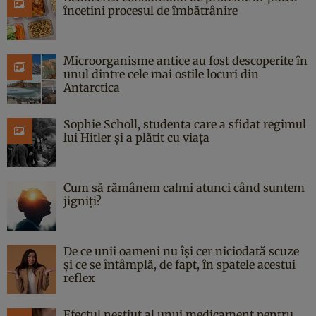
încetini procesul de îmbătrânire
Microorganisme antice au fost descoperite în
unul dintre cele mai ostile locuri din
Antarctica
Sophie Scholl, studenta care a sfidat regimul
lui Hitler și a plătit cu viața
Cum să rămânem calmi atunci când suntem
jigniți?
De ce unii oameni nu își cer niciodată scuze
și ce se întâmplă, de fapt, în spatele acestui
reflex
Efectul neștiut al unui medicament pentru