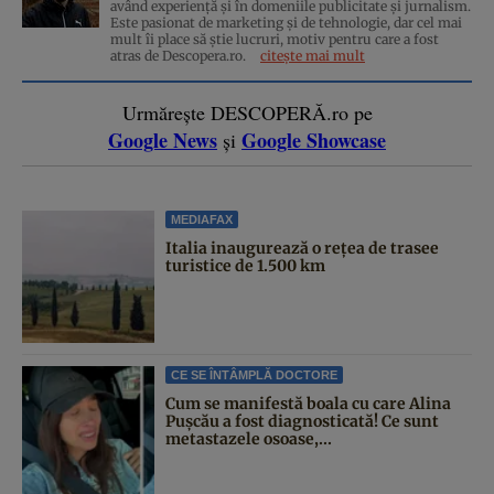
având experiență și în domeniile publicitate și jurnalism.
Este pasionat de marketing și de tehnologie, dar cel mai
mult îi place să știe lucruri, motiv pentru care a fost
atras de Descopera.ro.
citește mai mult
Urmărește DESCOPERĂ.ro pe
Google News
Google Showcase
și
MEDIAFAX
Italia inaugurează o rețea de trasee
turistice de 1.500 km
CE SE ÎNTÂMPLĂ DOCTORE
Cum se manifestă boala cu care Alina
Pușcău a fost diagnosticată! Ce sunt
metastazele osoase,...