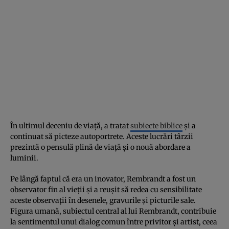
În ultimul deceniu de viață, a tratat
subiecte biblice
și a
continuat să picteze autoportrete. Aceste lucrări târzii
prezintă o pensulă plină de viață și o nouă abordare a
luminii.
Pe lângă faptul că era un inovator, Rembrandt a fost un
observator fin al vieții și a reușit să redea cu sensibilitate
aceste observații în desenele, gravurile și picturile sale.
Figura umană, subiectul central al lui Rembrandt, contribuie
la sentimentul unui dialog comun între privitor și artist, ceea