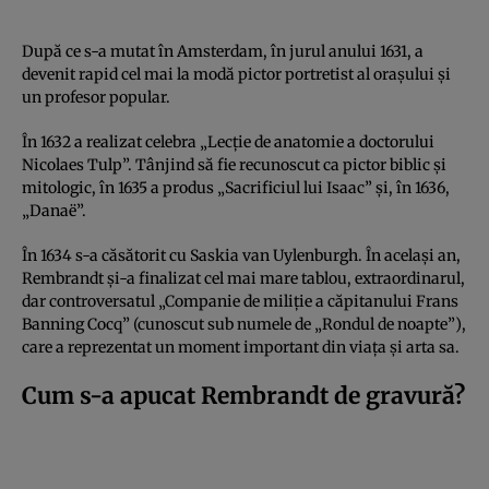
După ce s-a mutat în Amsterdam, în jurul anului 1631, a
devenit rapid cel mai la modă pictor portretist al orașului și
un profesor popular.
În 1632 a realizat celebra „Lecţie de anatomie a doctorului
Nicolaes Tulp”. Tânjind să fie recunoscut ca pictor biblic și
mitologic, în 1635 a produs „Sacrificiul lui Isaac” și, în 1636,
„Danaë”.
În 1634 s-a căsătorit cu Saskia van Uylenburgh. În același an,
Rembrandt și-a finalizat cel mai mare tablou, extraordinarul,
dar controversatul „Companie de miliție a căpitanului Frans
Banning Cocq” (cunoscut sub numele de „Rondul de noapte”),
care a reprezentat un moment important din viața și arta sa.
Cum s-a apucat Rembrandt de gravură?