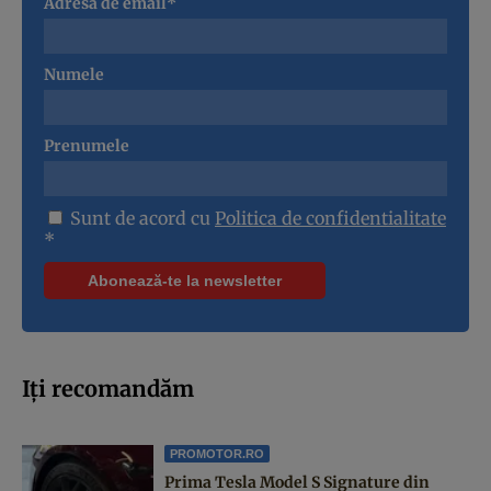
Adresa de email*
Numele
Prenumele
Sunt de acord cu
Politica de confidentialitate
*
Iți recomandăm
PROMOTOR.RO
Prima Tesla Model S Signature din