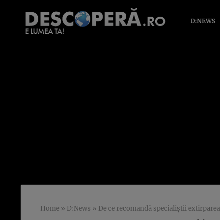
D:NEWS
Home
»
D:News
»
De ce recomandă specialiştii extirpare