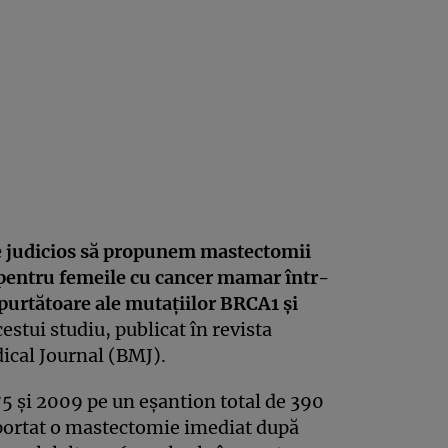
te judicios să propunem mastectomii
l pentru femeile cu cancer mamar într-
 purtătoare ale mutaţiilor BRCA1 şi
cestui studiu, publicat în revista
ical Journal (BMJ).
975 şi 2009 pe un eşantion total de 390
uportat o mastectomie imediat după