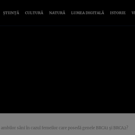
ȘTIINȚĂ
CULTURĂ
NATURĂ
LUMEA DIGITALĂ
ISTORIE
V
a ambilor sâni în cazul femeilor care posedă genele BRCA1 şi BRCA2?