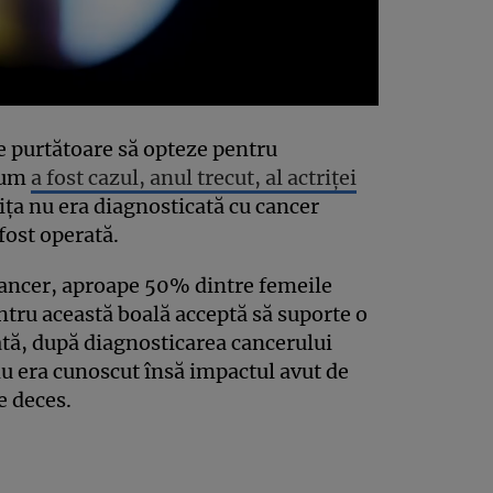
le purtătoare să opteze pentru
cum
a fost cazul, anul trecut, al actriţei
riţa nu era diagnosticată cu cancer
ost operată.
 cancer, aproape 50% dintre femeile
tru această boală acceptă să suporte o
tă, după diagnosticarea cancerului
u era cunoscut însă impactul avut de
e deces.