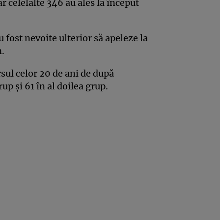
ar celelalte 346 au ales la început
 fost nevoite ulterior să apeleze la
n.
sul celor 20 de ani de după
up şi 61 în al doilea grup.