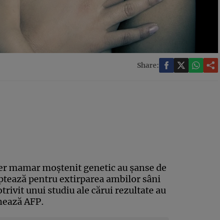
Share:
er mamar moştenit genetic au şanse de
ptează pentru extirparea ambilor sâni
trivit unui studiu ale cărui rezultate au
rmează AFP.