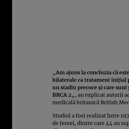
„
Am ajuns la concluzia că es
bilaterale ca tratament iniţia
un stadiu precoce şi care sunt
BRCA 2
„, au explicat autorii a
medicală britanică British Med
Studiul a fost realizat între 1
de femei, dintre care 44 au s