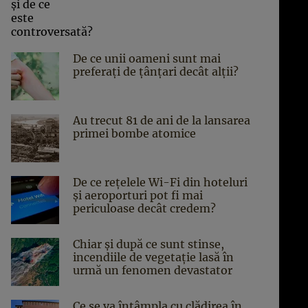
De ce unii oameni sunt mai
preferați de țânțari decât alții?
Au trecut 81 de ani de la lansarea
primei bombe atomice
De ce rețelele Wi-Fi din hoteluri
și aeroporturi pot fi mai
periculoase decât credem?
Chiar și după ce sunt stinse,
incendiile de vegetație lasă în
urmă un fenomen devastator
Ce se va întâmpla cu clădirea în