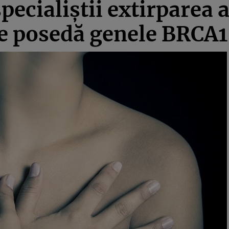
ecialiştii extirparea 
re posedă genele BRCA1