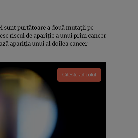
 sunt purtătoare a două mutaţii pe
sc riscul de apariţie a unui prim cancer
ă apariţia unui al doilea cancer
Citește articolul