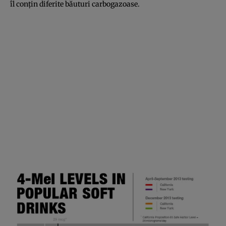
îl conţin diferite băuturi carbogazoase.