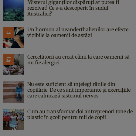
Misterul giganților dispăruți ar putea fi
rezolvat! Ce s-a descoperit în sudul
Australiei?
Un hormon al neanderthalienilor are efecte
vizibile la oamenii de astăzi
Cercetătorii au creat câini la care oamenii să
nu fie alergici
Nu este suficient să înțelegi rănile din
copilărie. De ce sunt importante și exercițiile
care calmează sistemul nervos
Cum au transformat doi antreprenori tone de
plastic în școli pentru mii de copii