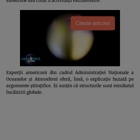
subterane sau chiar a activităţii extraterestre.
Citește articolul
Experţii americani din cadrul Administraţiei Naţionale a
Oceanelor şi Atmosferei oferă, însă, o explicaţie bazată pe
argumente ştiinţifice. Ei susţin că structurile sunt rezultatul
încălzirii globale.