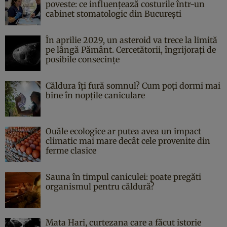
poveste: ce influențează costurile într-un
cabinet stomatologic din București
În aprilie 2029, un asteroid va trece la limită
pe lângă Pământ. Cercetătorii, îngrijorați de
posibile consecințe
Căldura îți fură somnul? Cum poți dormi mai
bine în nopțile caniculare
Ouăle ecologice ar putea avea un impact
climatic mai mare decât cele provenite din
ferme clasice
Sauna în timpul caniculei: poate pregăti
organismul pentru căldură?
Mata Hari, curtezana care a făcut istorie