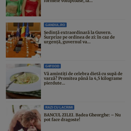
formele voluptoase, la...
GANDUL.RO
Şedinţă extraordinară la Guvern.
Surprize pe ordinea de zi: în caz de
urgență, guvernul va...
G4FOOD
Vă amintiți de celebra dietă cu supă de
varză? Promitea până la 4,5 kilograme
pierdute...
RAZI CU LACRIMI
BANCUL ZILEI. Badea Gheorghe: – Nu
pot face dragoste!