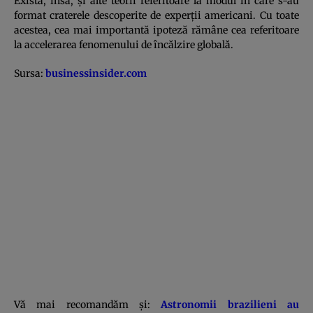
Există, însă, şi alte teorii referitoare la modul în care s-au
format craterele descoperite de experţii americani. Cu toate
acestea, cea mai importantă ipoteză rămâne cea referitoare
la accelerarea fenomenului de încălzire globală.
Sursa:
businessinsider.com
Vă mai recomandăm şi:
Astronomii brazilieni au