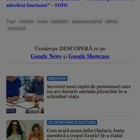
adevărat fascinant” – FOTO
Tags:
cavitate
crater
explicatie
peninsula yamal
siberia
strucutră
Urmărește DESCOPERĂ.ro pe
Google News
Google Showcase
și
MEDIAFAX
Secretul unui cuplu de pensionari care
nu are datorii: metoda plicurilor le-a
schimbat viața
CE SE ÎNTÂMPLĂ DOCTORE
Cum arată acum Julia Chelaru, fosta
membră a trupei Exotic! Și-a etalat