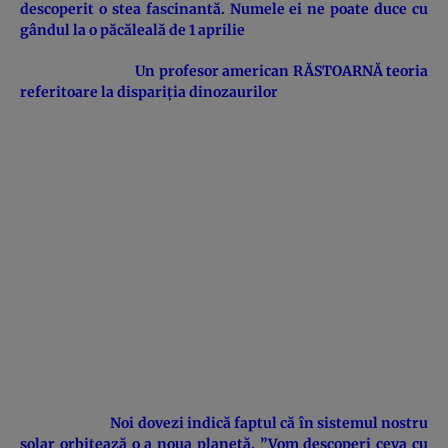
descoperit o stea fascinantă. Numele ei ne poate duce cu
gândul la o păcăleală de 1 aprilie
Un profesor american RĂSTOARNĂ teoria
referitoare la dispariţia dinozaurilor
Noi dovezi indică faptul că în sistemul nostru
solar orbitează o a noua planetă. ”Vom descoperi ceva cu