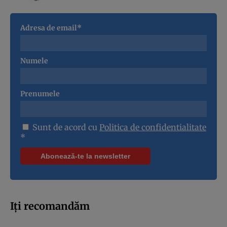
Adresa de email*
Numele
Prenumele
Sunt de acord cu
Politica de confidentialitate
*
Iți recomandăm