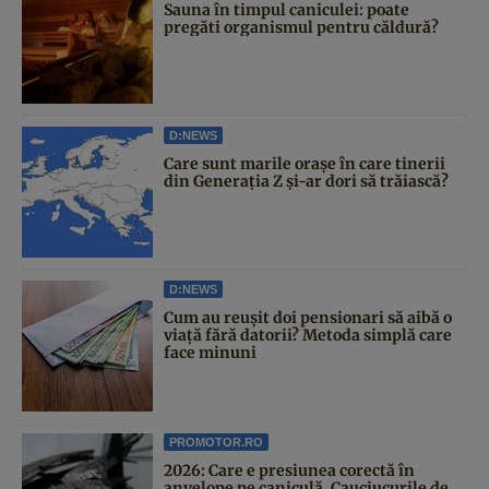
Sauna în timpul caniculei: poate
pregăti organismul pentru căldură?
D:NEWS
Care sunt marile orașe în care tinerii
din Generația Z și-ar dori să trăiască?
D:NEWS
Cum au reușit doi pensionari să aibă o
viață fără datorii? Metoda simplă care
face minuni
PROMOTOR.RO
2026: Care e presiunea corectă în
anvelope pe caniculă. Cauciucurile de