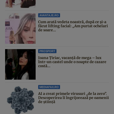
AVANTAJE.RO
Cum arată vedeta noastră, după ce și-a
făcut lifting facial: „Am purtat ochelari
de soare...
PROSPORT
Ioana Țiriac, vacanță de mega – lux
într-un castel unde o noapte de cazare
costă...
MEDIAFAX.RO
AI a creat primele virusuri „de la zero”.
Descoperirea îi îngrijorează pe oamenii
de știință