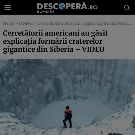
Home
»
D:News
»
Cercetătorii americani au găsit explicaţia formării craterelor gigantice din Siberia – VIDEO
Cercetătorii americani au găsit
explicaţia formării craterelor
gigantice din Siberia – VIDEO