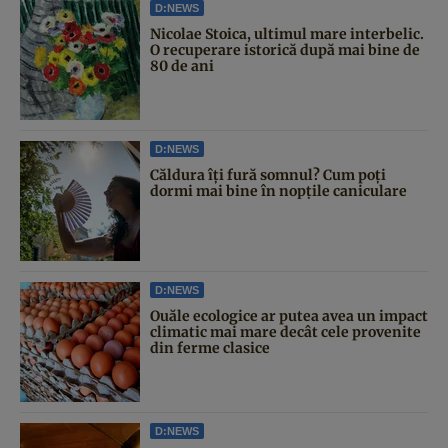
D:NEWS
Nicolae Stoica, ultimul mare interbelic.
O recuperare istorică după mai bine de
80 de ani
D:NEWS
Căldura îți fură somnul? Cum poți
dormi mai bine în nopțile caniculare
D:NEWS
Ouăle ecologice ar putea avea un impact
climatic mai mare decât cele provenite
din ferme clasice
D:NEWS