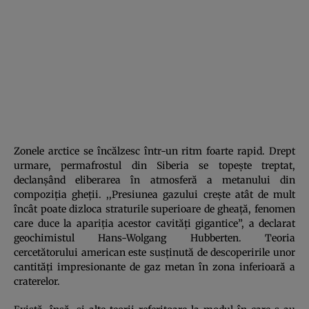
Zonele arctice se încălzesc într-un ritm foarte rapid. Drept
urmare, permafrostul din Siberia se topeşte treptat,
declanşând eliberarea în atmosferă a metanului din
compoziţia gheţii. ,,Presiunea gazului creşte atât de mult
încât poate dizloca straturile superioare de gheaţă, fenomen
care duce la apariţia acestor cavităţi gigantice”, a declarat
geochimistul Hans-Wolgang Hubberten. Teoria
cercetătorului american este susţinută de descoperirile unor
cantităţi impresionante de gaz metan în zona inferioară a
craterelor.