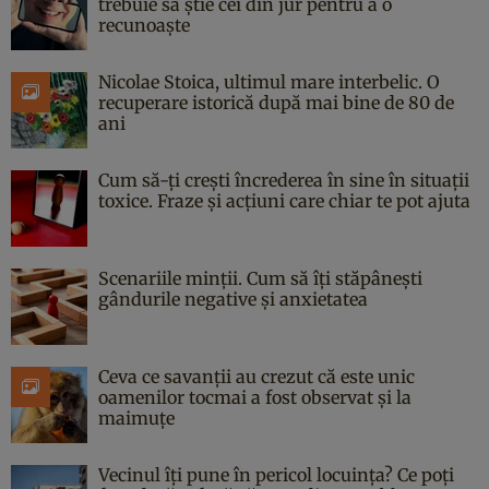
trebuie să știe cei din jur pentru a o
recunoaște
Nicolae Stoica, ultimul mare interbelic. O
recuperare istorică după mai bine de 80 de
ani
Cum să-ți crești încrederea în sine în situații
toxice. Fraze și acțiuni care chiar te pot ajuta
Scenariile minții. Cum să îți stăpânești
gândurile negative și anxietatea
Ceva ce savanții au crezut că este unic
oamenilor tocmai a fost observat și la
maimuțe
Vecinul îți pune în pericol locuința? Ce poți