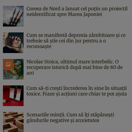
Coreea de Nord a lansat cel puțin un proiectil
neidentificat spre Marea Japoniei
Cum se manifestă depresia zâmbitoare și ce
trebuie să știe cei din jur pentru a o
recunoaște
Nicolae Stoica, ultimul mare interbelic. O
recuperare istorică după mai bine de 80 de
ani
Cum să-ți crești încrederea în sine în situații
toxice. Fraze și acțiuni care chiar te pot ajuta
Scenariile minții. Cum să îți stăpânești
gândurile negative și anxietatea