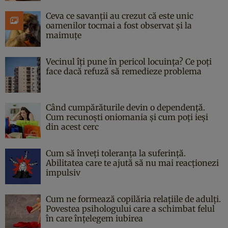
Ceva ce savanții au crezut că este unic
oamenilor tocmai a fost observat și la
maimuțe
Vecinul îți pune în pericol locuința? Ce poți
face dacă refuză să remedieze problema
Când cumpărăturile devin o dependență.
Cum recunoști oniomania și cum poți ieși
din acest cerc
Cum să înveți toleranța la suferință.
Abilitatea care te ajută să nu mai reacționezi
impulsiv
Cum ne formează copilăria relațiile de adulți.
Povestea psihologului care a schimbat felul
în care înțelegem iubirea