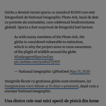
Güiña a devenit recent specia cu numărul 10.000 care este
fotografiată de National Geographic Photo Ark, bază de date
cu portrete ale animalelor, care celebrează biodiversitatea
globală. Specia a fost surprinsă de fotograful Joel Sartore.
As with many members of the Photo Ark, the
güiña is considered vulnerable to extinction,
which is why the project aims to raise awareness
of the plight of wildlife around the globe
#EndangeredSpeciesDay
pic.twitter.com/ywKn7Yj9YP
— National Geographic (@NatGeo)
May 15, 2020
Imaginile făcute cu grațioasa güiña sunt uimitoare, iar
înregistrarea vocii felinei ar fi chiar o premieră
, după cum a
anunțat National Geographic.
Una dintre cele mai mici specii de pisică din lume