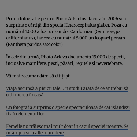
Prima fotografie pentru Photo Ark a fost făcută în 2006 și a
surprins o cârtiță din specia Heterocephalus glaber. Poza cu
numărul 1.000 a fost un condor Californian (Gymnogyps
californianus), iar cea cu numărul 5.000 un leopard persan
(Panthera pardus saxicolor).
În cele din urmă, Photo Ark va documenta 15.000 de specii,
inclusive mamifere, pești, păsări, repitele și nevertebrate.
Vă mai recomandăm să citiți și:
Viaţa ascunsă a pisicii tale. Un studiu arată de ce ar trebui să
o ţii mereu în casă
Un fotograf a surprins o specie spectaculoasă de cai islandezi
fix în elementul lor
Femeile nu trăiesc mai mult doar în cazul speciei noastre. Se
întâmplă şi la alte mamifere