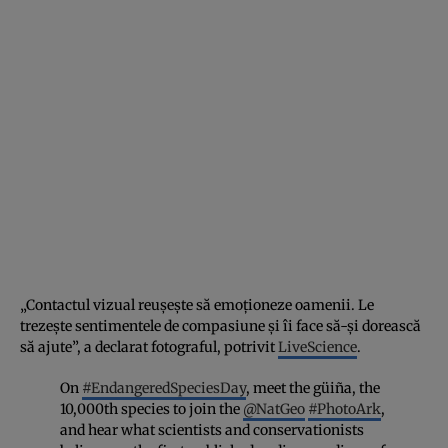
„Contactul vizual reușește să emoționeze oamenii. Le
trezește sentimentele de compasiune și îi face să-și dorească
să ajute”, a declarat fotograful, potrivit
LiveScience
.
On
#EndangeredSpeciesDay
, meet the güiña, the
10,000th species to join the
@NatGeo
#PhotoArk
,
and hear what scientists and conservationists