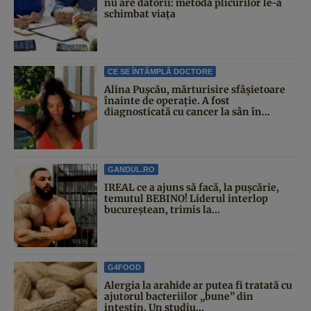
nu are datorii: metoda plicurilor le-a
schimbat viața
CE SE ÎNTÂMPLĂ DOCTORE
Alina Pușcău, mărturisire sfâșietoare
înainte de operație. A fost
diagnosticată cu cancer la sân în...
GANDUL.RO
IREAL ce a ajuns să facă, la pușcărie,
temutul BEBINO! Liderul interlop
bucureștean, trimis la...
G4FOOD
Alergia la arahide ar putea fi tratată cu
ajutorul bacteriilor „bune” din
intestin. Un studiu...