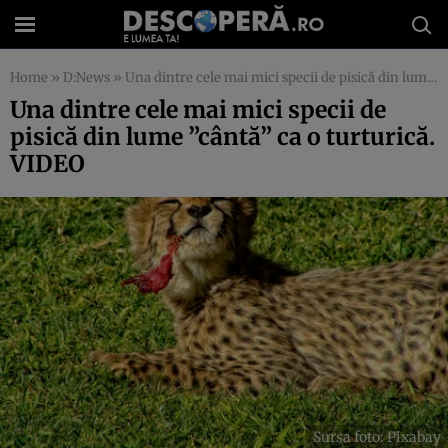
Home
»
D:News
»
Una dintre cele mai mici specii de pisică din lume ”cântă” ca o turturică. VIDEO
Una dintre cele mai mici specii de
pisică din lume ”cântă” ca o turturică.
VIDEO
Sursa foto: Pixabay