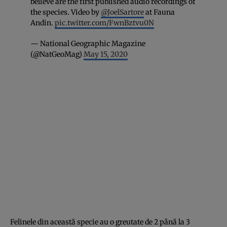
believe are the first published audio recordings of
the species. Video by
@JoelSartore
at Fauna
Andin.
pic.twitter.com/FwnBztvu0N
— National Geographic Magazine
(@NatGeoMag)
May 15, 2020
Felinele din această specie au o greutate de 2 până la 3