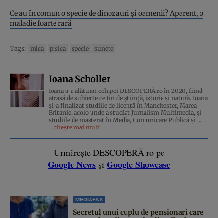
Ce au în comun o specie de dinozauri şi oamenii? Aparent, o
maladie foarte rară
Tags:
mica
pisica
specie
sunete
Ioana Scholler
Ioana s-a alăturat echipei DESCOPERĂ.ro în 2020, fiind
atrasă de subiecte ce țin de știință, istorie și natură. Ioana
și-a finalizat studiile de licență în Manchester, Marea
Britanie, acolo unde a studiat Jurnalism Multimedia, și
studiile de masterat în Media, Comunicare Publică și ...
citește mai mult
Urmărește DESCOPERĂ.ro pe
Google News
Google Showcase
și
MEDIAFAX
Secretul unui cuplu de pensionari care