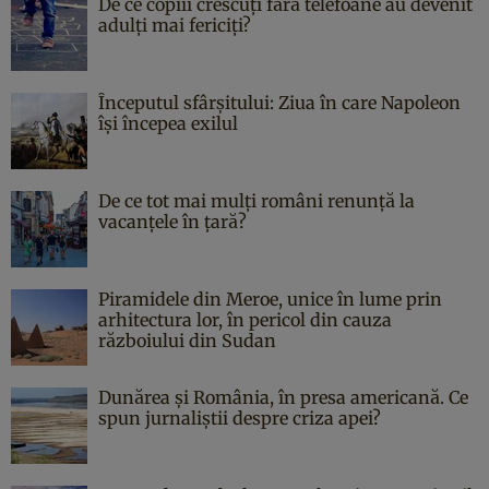
De ce copiii crescuți fără telefoane au devenit
adulți mai fericiți?
Începutul sfârşitului: Ziua în care Napoleon
îşi începea exilul
De ce tot mai mulți români renunță la
vacanțele în țară?
Piramidele din Meroe, unice în lume prin
arhitectura lor, în pericol din cauza
războiului din Sudan
Dunărea și România, în presa americană. Ce
spun jurnaliștii despre criza apei?