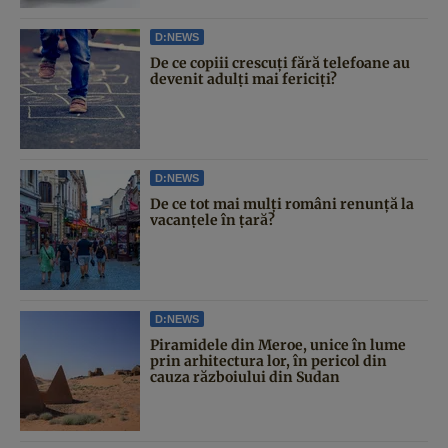
D:NEWS
De ce copiii crescuți fără telefoane au
devenit adulți mai fericiți?
D:NEWS
De ce tot mai mulți români renunță la
vacanțele în țară?
D:NEWS
Piramidele din Meroe, unice în lume
prin arhitectura lor, în pericol din
cauza războiului din Sudan