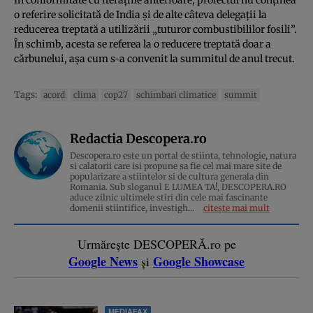
o referire solicitată de India și de alte câteva delegații la
reducerea treptată a utilizării „tuturor combustibililor fosili”.
În schimb, acesta se referea la o reducere treptată doar a
cărbunelui, așa cum s-a convenit la summitul de anul trecut.
Tags:
acord
clima
cop27
schimbari climatice
summit
Redactia Descopera.ro
Descopera.ro este un portal de stiinta, tehnologie, natura
si calatorii care isi propune sa fie cel mai mare site de
popularizare a stiintelor si de cultura generala din
Romania. Sub sloganul E LUMEA TA!, DESCOPERA.RO
aduce zilnic ultimele stiri din cele mai fascinante
domenii stiintifice, investigh...
citește mai mult
Urmărește DESCOPERĂ.ro pe
Google News
Google Showcase
și
MEDIAFAX