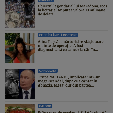
Obiectul legendar al lui Maradona, scos
la licitație! Ar putea valora 10 milioane
de dolari
CE SE ÎNTÂMPLĂ DOCTORE
Alina Pușcău, mărturisire sfâșietoare
înainte de operație. A fost
diagnosticată cu cancer la sân în...
GANDUL.RO
Trupa MORANDI, implicată într-un
mega-scandal, după ce a cântat în
Abhazia. Mesaj dur din partea...
G4FOOD
Prânz ușor de weekend. Salată colorată