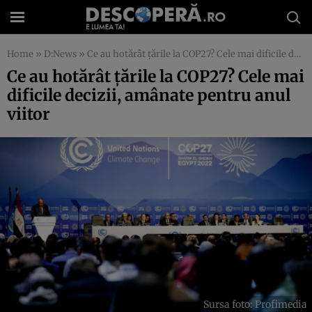
Home
»
D:News
»
Ce au hotărât țările la COP27? Cele mai dificile decizii, amânate pentru anul viitor
Ce au hotărât țările la COP27? Cele mai
dificile decizii, amânate pentru anul
viitor
Sursa foto: Profimedia