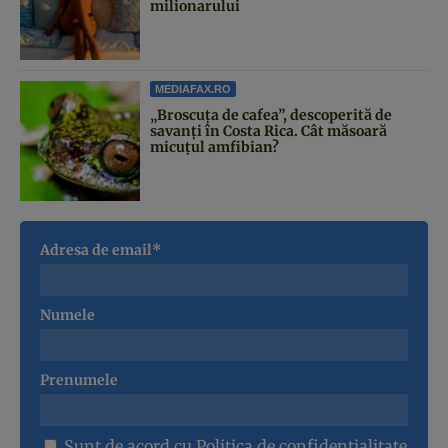
milionarului
MEDIAFAX.RO
„Broscuța de cafea”, descoperită de
savanți în Costa Rica. Cât măsoară
micuțul amfibian?
Adresa de email*
Numele
Prenumele
Sunt de acord cu
Politica de confidentialitate