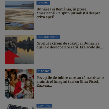
D:NEWS
Dunărea și România, în presa
americană. Ce spun jurnaliștii despre
criza apei?
PROMOTOR.RO
Nivelul extrem de scăzut al Dunării a
dus la o descoperire rară. Era acolo de...
CIAO.RO
Poveştile de iubire care au rămas doar o
amintire! Imagini tari cu Gina Pistol,
Răzvan...
GO4IT.RO