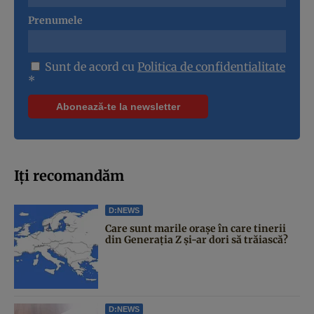
Prenumele
Sunt de acord cu
Politica de confidentialitate
*
Iți recomandăm
D:NEWS
Care sunt marile orașe în care tinerii
din Generația Z și-ar dori să trăiască?
D:NEWS