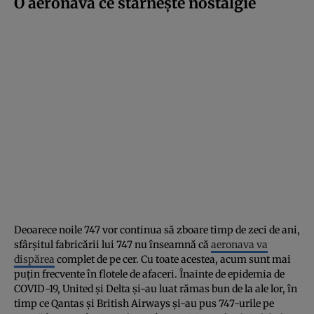
O aeronavă ce stârnește nostalgie
Deoarece noile 747 vor continua să zboare timp de zeci de ani,
sfârșitul fabricării lui 747 nu înseamnă că
aeronava va
dispărea
complet de pe cer. Cu toate acestea, acum sunt mai
puțin frecvente în flotele de afaceri. Înainte de epidemia de
COVID-19, United și Delta și-au luat rămas bun de la ale lor, în
timp ce Qantas și British Airways și-au pus 747-urile pe