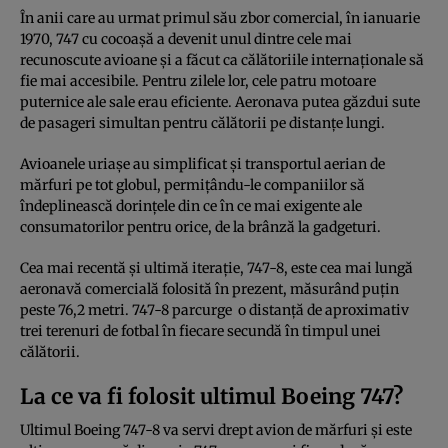
În anii care au urmat primul său zbor comercial, în ianuarie
1970, 747 cu cocoașă a devenit unul dintre cele mai
recunoscute avioane și a făcut ca călătoriile internaționale să
fie mai accesibile. Pentru zilele lor, cele patru motoare
puternice ale sale erau eficiente. Aeronava putea găzdui sute
de pasageri simultan pentru călătorii pe distanțe lungi.
Avioanele uriașe au simplificat și transportul aerian de
mărfuri pe tot globul, permițându-le companiilor să
îndeplinească dorințele din ce în ce mai exigente ale
consumatorilor pentru orice, de la brânză la gadgeturi.
Cea mai recentă și ultimă iterație, 747-8, este cea mai lungă
aeronavă comercială folosită în prezent, măsurând puțin
peste 76,2 metri. 747-8 parcurge o distanță de aproximativ
trei terenuri de fotbal în fiecare secundă în timpul unei
călătorii.
La ce va fi folosit ultimul Boeing 747?
Ultimul Boeing 747-8 va servi drept avion de mărfuri și este