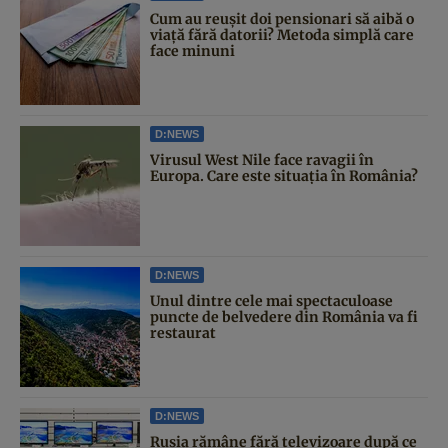
Cum au reușit doi pensionari să aibă o
viață fără datorii? Metoda simplă care
face minuni
D:NEWS
Virusul West Nile face ravagii în
Europa. Care este situația în România?
D:NEWS
Unul dintre cele mai spectaculoase
puncte de belvedere din România va fi
restaurat
D:NEWS
Rusia rămâne fără televizoare după ce