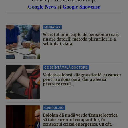
Google News
Google Showcase
și
MEDIAFAX
Secretul unui cuplu de pensionari care
nu are datorii: metoda plicurilor le-a
schimbat viața
CE SE ÎNTÂMPLĂ DOCTORE
Vedeta celebră, diagnosticată cu cancer
pentru a doua oară, dar a ales să
păstreze totul...
GANDUL.RO
Bolojan dă undă verde Transelectrica
să taie curentul companiilor, în
contextul crizei energetice. Cu cât...