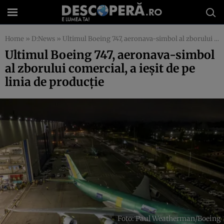
Home
»
D:News
»
Ultimul Boeing 747, aeronava-simbol al zborului comercial, a ieșit de pe linia de producție
Ultimul Boeing 747, aeronava-simbol
al zborului comercial, a ieșit de pe
linia de producție
Foto: Paul Weatherman/Boeing