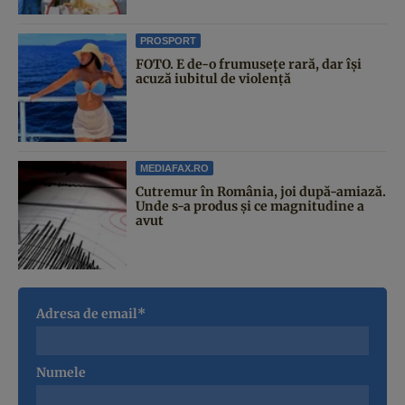
PROSPORT
FOTO. E de-o frumusețe rară, dar își
acuză iubitul de violență
MEDIAFAX.RO
Cutremur în România, joi după-amiază.
Unde s-a produs și ce magnitudine a
avut
Adresa de email*
Numele