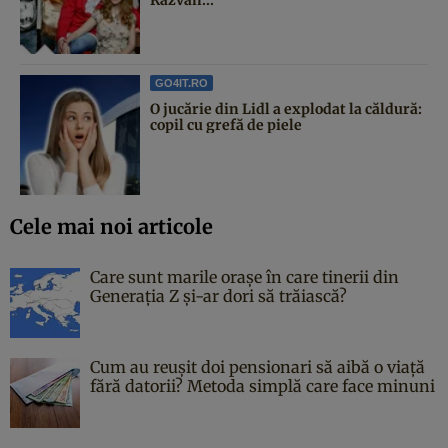
GO4IT.RO
O jucărie din Lidl a explodat la căldură:
copil cu grefă de piele
Cele mai noi articole
Care sunt marile orașe în care tinerii din
Generația Z și-ar dori să trăiască?
Cum au reușit doi pensionari să aibă o viață
fără datorii? Metoda simplă care face minuni