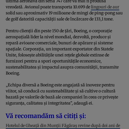
ultima aeronavă din seria 747 care va mai fi produsă
vreodată. Avionul poate transporta 10.699 de
lingouri de aur
solid sau aproximativ 19 milioane de mingi de ping-pong sau
de golf datorită capacității sale de încărcare de 133,1 tone.
Pentru clienții din peste 150 de țări, Boeing, o corporație
aerospațială lider la nivel mondial, dezvoltă, produce și
repară avioane comerciale, bunuri de apărare și sisteme
spațiale. Corporația, un important exportator din Statele
Unite, folosește abilitățile unei rețele globale extinse de
furnizori pentru a spori oportunitățile economice,
sustenabilitatea și impactul asupra comunității, transmite
Boeing.
„Echipa diversă a Boeing este angajată să inoveze pentru
viitor, să conducă cu sustenabilitate și să cultive o cultură
bazată pe valorile de bază ale companiei în ceea ce privește
siguranța, calitatea și integritatea”, adaugă ei.
Vă recomandăm să citiți și:
Hotelul de Gheață din Munții Făgăraș revine după doi ani de