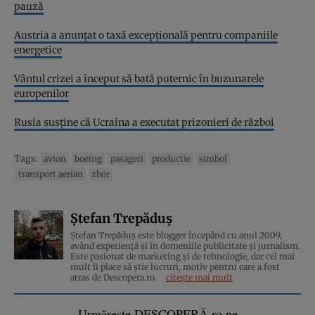
pauză
Austria a anunțat o taxă excepțională pentru companiile
energetice
Vântul crizei a început să bată puternic în buzunarele
europenilor
Rusia susține că Ucraina a executat prizonieri de război
Tags:
avion
boeing
pasageri
productie
simbol
transport aerian
zbor
Ștefan Trepăduș
Ștefan Trepăduș este blogger începând cu anul 2009,
având experiență și în domeniile publicitate și jurnalism.
Este pasionat de marketing și de tehnologie, dar cel mai
mult îi place să știe lucruri, motiv pentru care a fost
atras de Descopera.ro.
citește mai mult
Urmărește DESCOPERĂ.ro pe