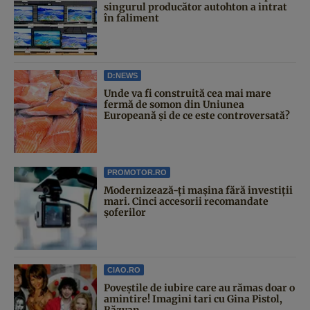
singurul producător autohton a intrat
în faliment
D:NEWS
Unde va fi construită cea mai mare
fermă de somon din Uniunea
Europeană și de ce este controversată?
PROMOTOR.RO
Modernizează-ți mașina fără investiții
mari. Cinci accesorii recomandate
șoferilor
CIAO.RO
Poveştile de iubire care au rămas doar o
amintire! Imagini tari cu Gina Pistol,
Răzvan...