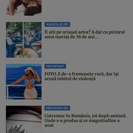
AVANTAJE.RO
Îl știi pe uriașul actor? A dat cu piciorul
unui mariaj de 38 de ani...
PROSPORT
FOTO. E de-o frumusețe rară, dar își
acuză iubitul de violență
MEDIAFAX.RO
Cutremur în România, joi după-amiază.
Unde s-a produs și ce magnitudine a
avut