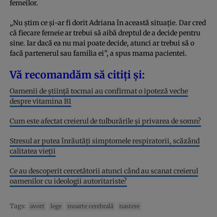
femeilor.
„Nu știm ce și-ar fi dorit Adriana în această situație. Dar cred
că fiecare femeie ar trebui să aibă dreptul de a decide pentru
sine. Iar dacă ea nu mai poate decide, atunci ar trebui să o
facă partenerul sau familia ei”, a spus mama pacientei.
Vă recomandăm să citiți și:
Oamenii de știință tocmai au confirmat o ipoteză veche
despre vitamina B1
Cum este afectat creierul de tulburările și privarea de somn?
Stresul ar putea înrăutăți simptomele respiratorii, scăzând
calitatea vieții
Ce au descoperit cercetătorii atunci când au scanat creierul
oamenilor cu ideologii autoritariste?
Tags:
avort
lege
moarte cerebrală
nastere