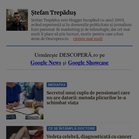
Ștefan Trepăduș
Ștefan Trepăduș este blogger începând cu anul 2009,
având experiență și în domeniile publicitate și jurnalism.
Este pasionat de marketing și de tehnologie, dar cel mai
mult îi place să știe lucruri, motiv pentru care a fost
atras de Descopera.ro.
citește mai mult
Urmărește DESCOPERĂ.ro pe
Google News
Google Showcase
și
MEDIAFAX
Secretul unui cuplu de pensionari care
nu are datorii: metoda plicurilor le-a
schimbat viața
CE SE ÎNTÂMPLĂ DOCTORE
Vedeta celebră, diagnosticată cu cancer