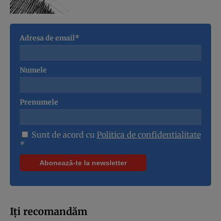
Adresa de email*
Numele
Prenumele
Sunt de acord cu
Politica de confidentialitate
*
Iți recomandăm