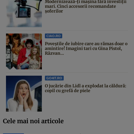
Modernizează-ți mașina fără investiții
mari. Cinci accesorii recomandate
șoferilor
CIAO.RO
Poveştile de iubire care au rămas doar o
amintire! Imagini tari cu Gina Pistol,
Răzvan...
GO4IT.RO
O jucărie din Lidl a explodat la căldură:
copil cu grefă de piele
Cele mai noi articole