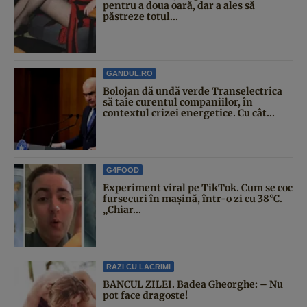
pentru a doua oară, dar a ales să
păstreze totul...
GANDUL.RO
Bolojan dă undă verde Transelectrica
să taie curentul companiilor, în
contextul crizei energetice. Cu cât...
G4FOOD
Experiment viral pe TikTok. Cum se coc
fursecuri în mașină, într-o zi cu 38°C.
„Chiar...
RAZI CU LACRIMI
BANCUL ZILEI. Badea Gheorghe: – Nu
pot face dragoste!