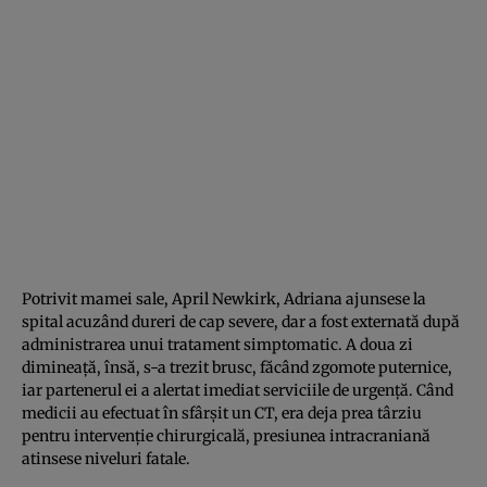
Potrivit mamei sale, April Newkirk, Adriana ajunsese la
spital acuzând dureri de cap severe, dar a fost externată după
administrarea unui tratament simptomatic. A doua zi
dimineață, însă, s-a trezit brusc, făcând zgomote puternice,
iar partenerul ei a alertat imediat serviciile de urgență. Când
medicii au efectuat în sfârșit un CT, era deja prea târziu
pentru intervenție chirurgicală, presiunea intracraniană
atinsese niveluri fatale.