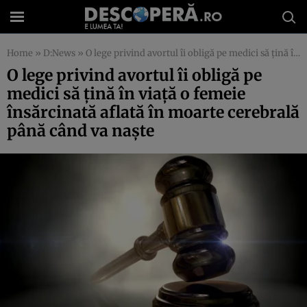
Home
»
D:News
»
O lege privind avortul îi obligă pe medici să țină în viață o femeie însărcinată aflată în moarte cerebrală până când va naște
O lege privind avortul îi obligă pe
medici să țină în viață o femeie
însărcinată aflată în moarte cerebrală
până când va naște