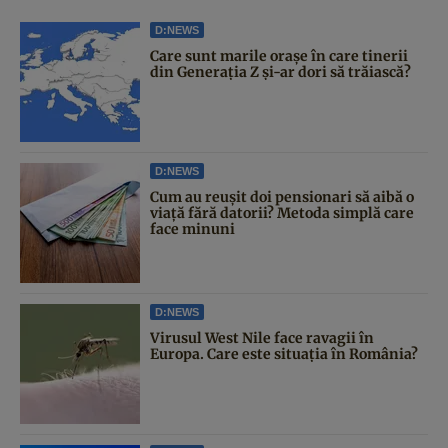
D:NEWS
Care sunt marile orașe în care tinerii
din Generația Z și-ar dori să trăiască?
D:NEWS
Cum au reușit doi pensionari să aibă o
viață fără datorii? Metoda simplă care
face minuni
D:NEWS
Virusul West Nile face ravagii în
Europa. Care este situația în România?