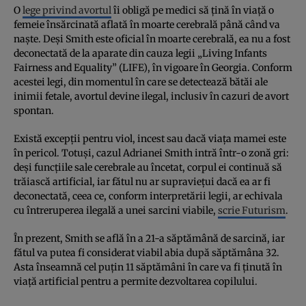
O
lege privind avortul
îi obligă pe medici să țină în viață o
femeie însărcinată aflată în moarte cerebrală până când va
naște. Deși Smith este oficial în moarte cerebrală, ea nu a fost
deconectată de la aparate din cauza legii „Living Infants
Fairness and Equality” (LIFE), în vigoare în Georgia. Conform
acestei legi, din momentul în care se detectează bătăi ale
inimii fetale, avortul devine ilegal, inclusiv în cazuri de avort
spontan.
Există excepții pentru viol, incest sau dacă viața mamei este
în pericol. Totuși, cazul Adrianei Smith intră într-o zonă gri:
deși funcțiile sale cerebrale au încetat, corpul ei continuă să
trăiască artificial, iar fătul nu ar supraviețui dacă ea ar fi
deconectată, ceea ce, conform interpretării legii, ar echivala
cu întreruperea ilegală a unei sarcini viabile,
scrie Futurism
.
În prezent, Smith se află în a 21-a săptămână de sarcină, iar
fătul va putea fi considerat viabil abia după săptămâna 32.
Asta înseamnă cel puțin 11 săptămâni în care va fi ținută în
viață artificial pentru a permite dezvoltarea copilului.