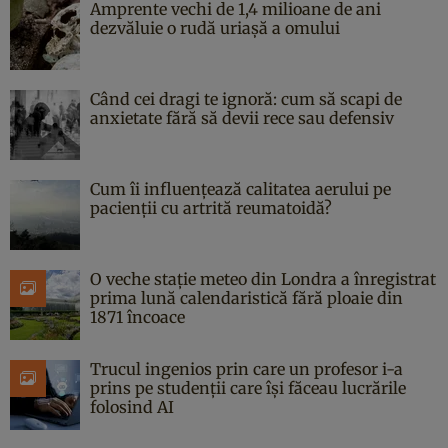
Amprente vechi de 1,4 milioane de ani
dezvăluie o rudă uriașă a omului
Când cei dragi te ignoră: cum să scapi de
anxietate fără să devii rece sau defensiv
Cum îi influențează calitatea aerului pe
pacienții cu artrită reumatoidă?
O veche stație meteo din Londra a înregistrat
prima lună calendaristică fără ploaie din
1871 încoace
Trucul ingenios prin care un profesor i-a
prins pe studenții care își făceau lucrările
folosind AI