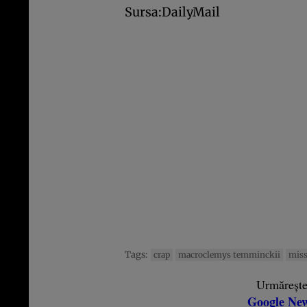
Sursa:DailyMail
Tags:
crap
macroclemys temminckii
miss
Urmăreșt
Google Ne