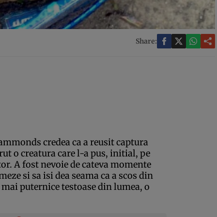
Share:
ammonds credea ca a reusit captura
rut o creatura care l-a pus, initial, pe
tor. A fost nevoie de cateva momente
ze si sa isi dea seama ca a scos din
i mai puternice testoase din lumea, o