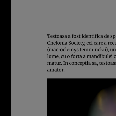
Testoasa a fost identifica de sp
Chelonia Society, cel care a re
(macroclemys temminckii), una 
lume, cu o forta a mandibulei 
matur. In conceptia sa, testoasa
amator.