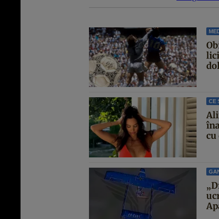
MED
Ob
lic
dol
CE 
Al
îna
cu 
GA
„D
uc
Ap