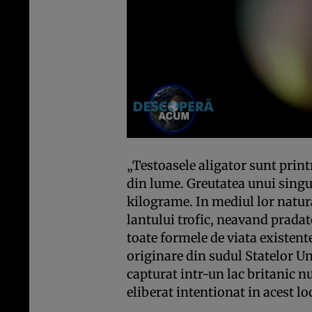
„Testoasele aligator sunt prin
din lume. Greutatea unui singu
kilograme. In mediul lor natura
lantului trofic, neavand pradat
toate formele de viata existente
originare din sudul Statelor Un
capturat intr-un lac britanic n
eliberat intentionat in acest l