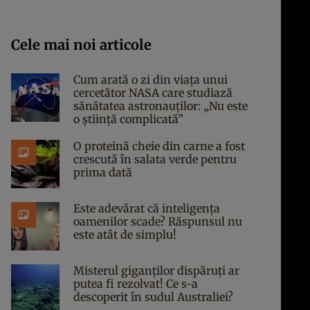
Cele mai noi articole
Cum arată o zi din viața unui
cercetător NASA care studiază
sănătatea astronauților: „Nu este
o știință complicată”
O proteină cheie din carne a fost
crescută în salata verde pentru
prima dată
Este adevărat că inteligența
oamenilor scade? Răspunsul nu
este atât de simplu!
Misterul giganților dispăruți ar
putea fi rezolvat! Ce s-a
descoperit în sudul Australiei?