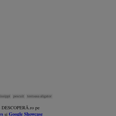
issippi
pescuit
testoasa aligator
e DESCOPERĂ.ro pe
ws
Google Showcase
și