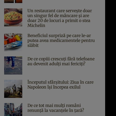
Un restaurant care servește doar
un singur fel de mâncare și are
doar 20 de locuri a primit o stea
Michelin
Beneficiul surpriză pe care le-ar
putea avea medicamentele pentru
slăbit
De ce copiii crescuți fără telefoane
au devenit adulți mai fericiți?
Începutul sfârşitului: Ziua în care
Napoleon îşi începea exilul
De ce tot mai mulți români
renunță la vacanțele în țară?