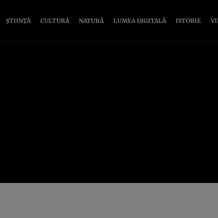
ȘTIINȚĂ
CULTURĂ
NATURĂ
LUMEA DIGITALĂ
ISTORIE
V