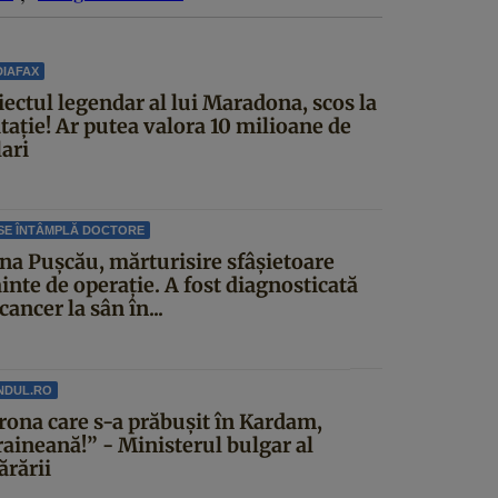
IAFAX
iectul legendar al lui Maradona, scos la
itație! Ar putea valora 10 milioane de
ari
SE ÎNTÂMPLĂ DOCTORE
ina Pușcău, mărturisire sfâșietoare
inte de operație. A fost diagnosticată
cancer la sân în...
NDUL.RO
rona care s-a prăbușit în Kardam,
raineană!” - Ministerul bulgar al
ărării