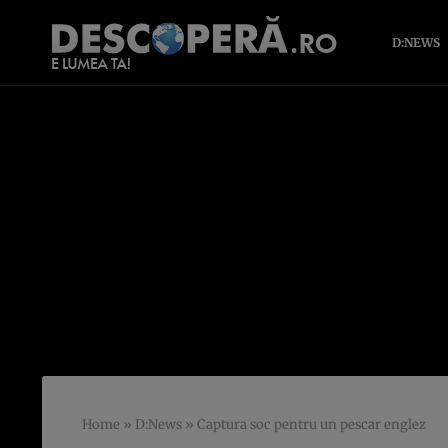
D:NEWS
Home
»
D:News
»
Captura soc pentru un pescar englez