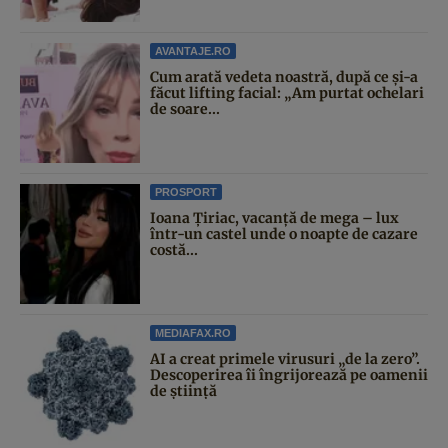
AVANTAJE.RO
Cum arată vedeta noastră, după ce și-a
făcut lifting facial: „Am purtat ochelari
de soare...
PROSPORT
Ioana Țiriac, vacanță de mega – lux
într-un castel unde o noapte de cazare
costă...
MEDIAFAX.RO
AI a creat primele virusuri „de la zero”.
Descoperirea îi îngrijorează pe oamenii
de știință