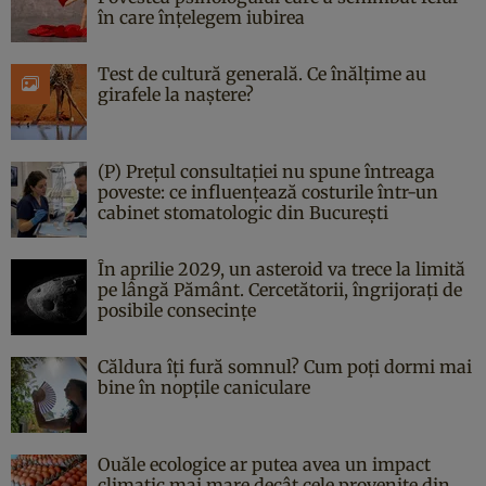
în care înțelegem iubirea
Test de cultură generală. Ce înălțime au
girafele la naștere?
(P) Prețul consultației nu spune întreaga
poveste: ce influențează costurile într-un
cabinet stomatologic din București
În aprilie 2029, un asteroid va trece la limită
pe lângă Pământ. Cercetătorii, îngrijorați de
posibile consecințe
Căldura îți fură somnul? Cum poți dormi mai
bine în nopțile caniculare
Ouăle ecologice ar putea avea un impact
climatic mai mare decât cele provenite din