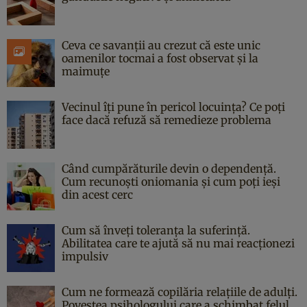
Ceva ce savanții au crezut că este unic
oamenilor tocmai a fost observat și la
maimuțe
Vecinul îți pune în pericol locuința? Ce poți
face dacă refuză să remedieze problema
Când cumpărăturile devin o dependență.
Cum recunoști oniomania și cum poți ieși
din acest cerc
Cum să înveți toleranța la suferință.
Abilitatea care te ajută să nu mai reacționezi
impulsiv
Cum ne formează copilăria relațiile de adulți.
Povestea psihologului care a schimbat felul