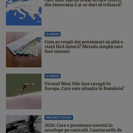
din Generația Z și-ar dori să trăiască?
D:NEWS
Cum au reușit doi pensionari să aibă o
viață fără datorii? Metoda simplă care
face minuni
D:NEWS
Virusul West Nile face ravagii în
Europa. Care este situația în România?
PROMOTOR.RO
2026: Care e presiunea corectă în
anvelope pe caniculă. Cauciucurile de