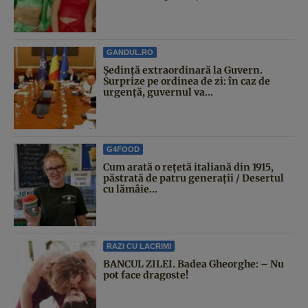
GANDUL.RO
Şedinţă extraordinară la Guvern.
Surprize pe ordinea de zi: în caz de
urgență, guvernul va...
G4FOOD
Cum arată o rețetă italiană din 1915,
păstrată de patru generații / Desertul
cu lămâie...
RAZI CU LACRIMI
BANCUL ZILEI. Badea Gheorghe: – Nu
pot face dragoste!