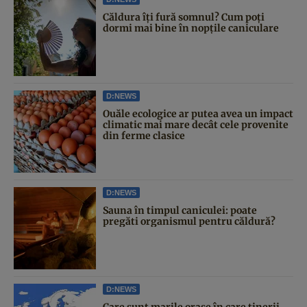
Căldura îți fură somnul? Cum poți
dormi mai bine în nopțile caniculare
D:NEWS
Ouăle ecologice ar putea avea un impact
climatic mai mare decât cele provenite
din ferme clasice
D:NEWS
Sauna în timpul caniculei: poate
pregăti organismul pentru căldură?
D:NEWS
Care sunt marile orașe în care tinerii