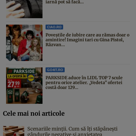
iarnă pot să facă...
CIAO.RO
Poveştile de iubire care au rămas doar o
amintire! Imagini tari cu Gina Pistol,
Răzvan...
GO4IT.RO
PARKSIDE aduce în LIDL TOP 7 scule
pentru orice atelier. „Vedeta” ofertei
costă doar 129...
Cele mai noi articole
Scenariile minții. Cum să îți stăpânești
gândurile negative și anxietatea