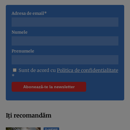
Adresa de email*
Numele
Prenumele
Sunt de acord cu
Politica de confidentialitate
*
Iți recomandăm
D:NEWS