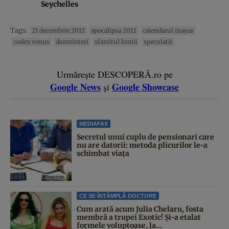
Seychelles
Tags:
21 decembrie 2012
apocalipsa 2012
calendarul mayas
codex venus
dezminteri
sfarsitul lumii
speculatii
Urmărește DESCOPERĂ.ro pe
Google News
Google Showcase
și
MEDIAFAX
Secretul unui cuplu de pensionari care
nu are datorii: metoda plicurilor le-a
schimbat viața
CE SE ÎNTÂMPLĂ DOCTORE
Cum arată acum Julia Chelaru, fosta
membră a trupei Exotic! Și-a etalat
formele voluptoase, la...