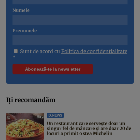
Numele
Prenumele
Sunt de acord cu
Politica de confidentialitate
*
Iți recomandăm
D:NEWS
Un restaurant care servește doar un
singur fel de mâncare și are doar 20 de
locuri a primit o stea Michelin