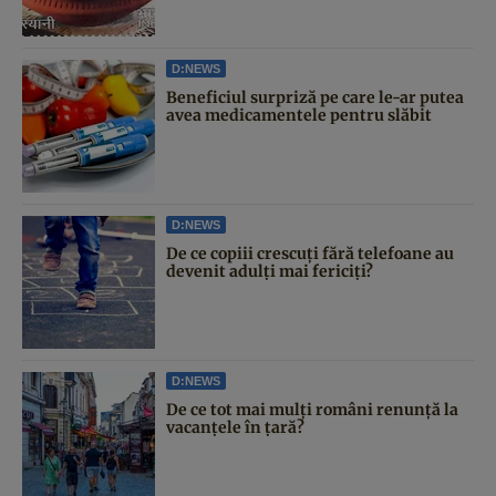
D:NEWS
Beneficiul surpriză pe care le-ar putea
avea medicamentele pentru slăbit
D:NEWS
De ce copiii crescuți fără telefoane au
devenit adulți mai fericiți?
D:NEWS
De ce tot mai mulți români renunță la
vacanțele în țară?