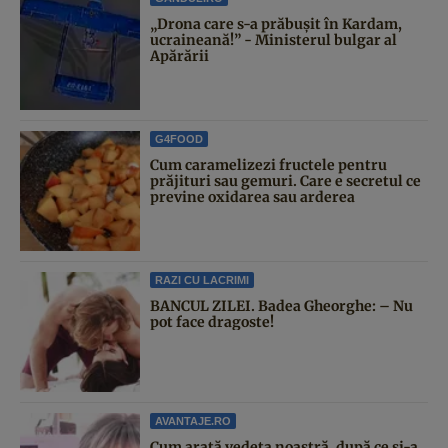
„Drona care s-a prăbușit în Kardam,
ucraineană!” - Ministerul bulgar al
Apărării
G4FOOD
Cum caramelizezi fructele pentru
prăjituri sau gemuri. Care e secretul ce
previne oxidarea sau arderea
RAZI CU LACRIMI
BANCUL ZILEI. Badea Gheorghe: – Nu
pot face dragoste!
AVANTAJE.RO
Cum arată vedeta noastră, după ce și-a