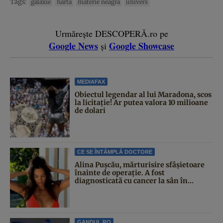
Tags:
galaxie
harta
materie neagra
univers
Urmărește DESCOPERĂ.ro pe
Google News
Google Showcase
și
MEDIAFAX
Obiectul legendar al lui Maradona, scos
la licitație! Ar putea valora 10 milioane
de dolari
CE SE ÎNTÂMPLĂ DOCTORE
Alina Pușcău, mărturisire sfâșietoare
înainte de operație. A fost
diagnosticată cu cancer la sân în...
GANDUL.RO