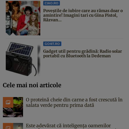
CIAO.RO
Poveştile de iubire care au rămas doar o
amintire! Imagini tari cu Gina Pistol,
Răzvan...
GO4IT.RO
Gadget util pentru grădină: Radio solar
portabil cu Bluetooth la Dedeman
Cele mai noi articole
O proteină cheie din carne a fost crescută în
salata verde pentru prima dată
Este adevărat că inteligența oamenilor