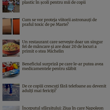
plastic în școli pentru mii de copii
Cum se vor proteja viitorii astronauți de
praful toxic de pe Marte?
Un restaurant care servește doar un singur
fel de mâncare și are doar 20 de locuri a
primit o stea Michelin
Beneficiul surpriză pe care le-ar putea avea
medicamentele pentru slăbit
De ce copiii crescuți fără telefoane au devenit
adulți mai fericiți?
Începutul sfârşitului: Ziua în care Napoleon