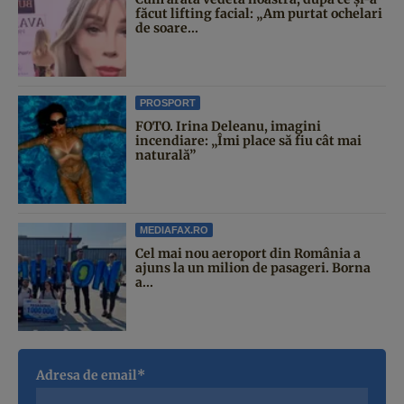
făcut lifting facial: „Am purtat ochelari
de soare...
PROSPORT
FOTO. Irina Deleanu, imagini
incendiare: „Îmi place să fiu cât mai
naturală”
MEDIAFAX.RO
Cel mai nou aeroport din România a
ajuns la un milion de pasageri. Borna
a...
Adresa de email*