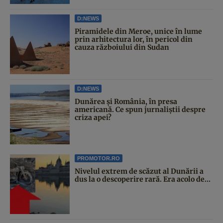
D:NEWS
Piramidele din Meroe, unice în lume
prin arhitectura lor, în pericol din
cauza războiului din Sudan
D:NEWS
Dunărea și România, în presa
americană. Ce spun jurnaliștii despre
criza apei?
PROMOTOR.RO
Nivelul extrem de scăzut al Dunării a
dus la o descoperire rară. Era acolo de...