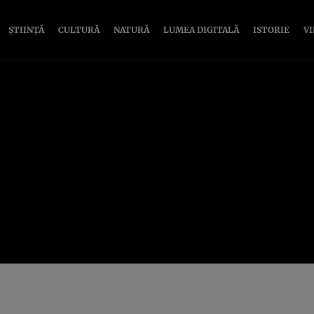
ȘTIINȚĂ
CULTURĂ
NATURĂ
LUMEA DIGITALĂ
ISTORIE
V