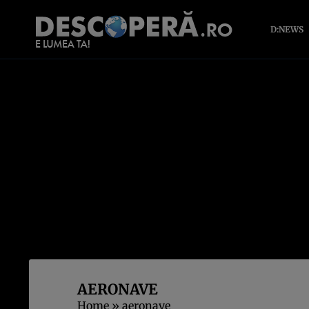
D:NEWS
AERONAVE
Home
»
aeronave