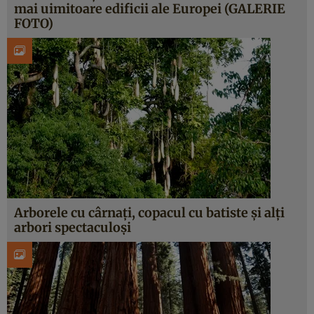
mai uimitoare edificii ale Europei (GALERIE
FOTO)
Arborele cu cârnaţi, copacul cu batiste şi alţi
arbori spectaculoşi