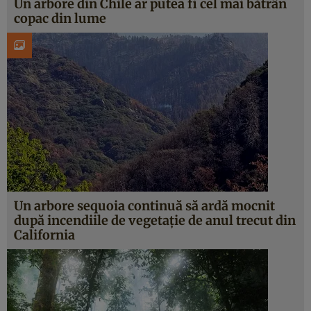
Un arbore din Chile ar putea fi cel mai bătrân
copac din lume
Un arbore sequoia continuă să ardă mocnit
după incendiile de vegetație de anul trecut din
California