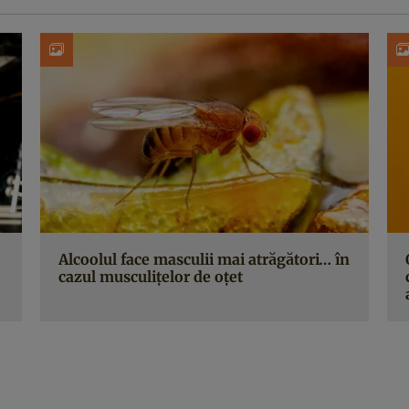
Alcoolul face masculii mai atrăgători… în
cazul musculițelor de oțet