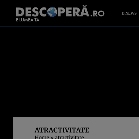
D:NEWS
ATRACTIVITATE
Home
»
atractivitate