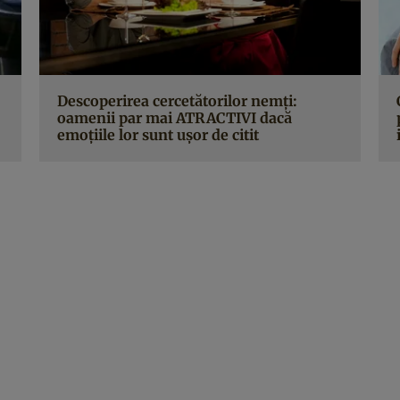
Descoperirea cercetătorilor nemţi:
oamenii par mai ATRACTIVI dacă
emoţiile lor sunt uşor de citit