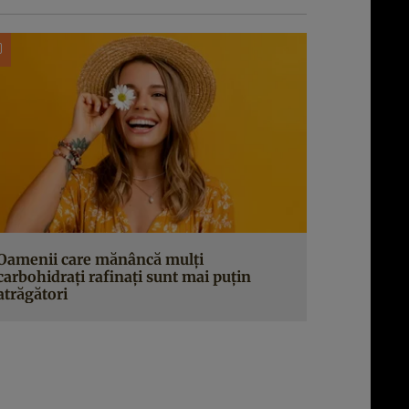
Oamenii care mănâncă mulți
carbohidrați rafinați sunt mai puțin
atrăgători