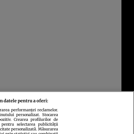
m datele pentru a oferi:
urarea performanței reclamelor.
inutului personalizat. Stocarea
zitiv. Crearea profilurilor de
 pentru selectarea publicității
icitate personalizată. Măsurarea
i prin statistici sau combinații