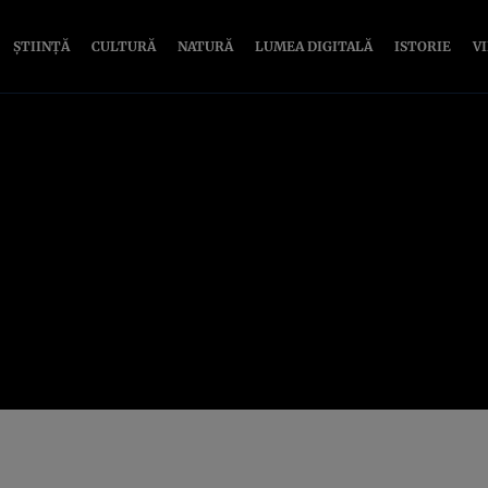
ȘTIINȚĂ
CULTURĂ
NATURĂ
LUMEA DIGITALĂ
ISTORIE
V