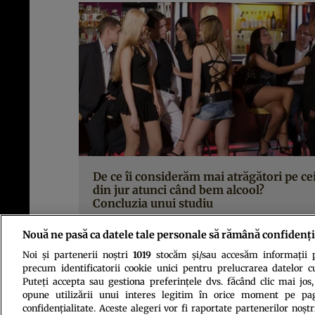
De ce îi considerăm mai atrăgători pe ce
din jur atunci când bem alcool?
Concluzia unui studiu
Nouă ne pasă ca datele tale personale să rămână confidenți
Noi și partenerii noștri
1019
stocăm și/sau accesăm informații pe
precum identificatorii cookie unici pentru prelucrarea datelor c
Puteți accepta sau gestiona preferințele dvs. făcând clic mai jos,
opune utilizării unui interes legitim în orice moment pe pag
confidențialitate. Aceste alegeri vor fi raportate partenerilor noștr