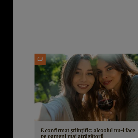
E confirmat științific: alcoolul nu-i face
pe oameni mai atrăgători!