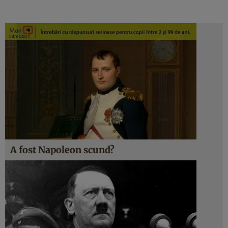
A fost Napoleon scund?