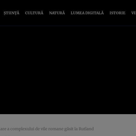
ȘTIINȚĂ
CULTURĂ
NATURĂ
LUMEA DIGITALĂ
ISTORIE
V
are a complexului de vile romane găsit la Rutland