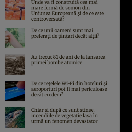
Unde va fi construită cea mai
mare fermă de somon din
Uniunea Europeană și de ce este
controversată?
De ce unii oameni sunt mai
preferați de țânțari decât alții?
Au trecut 81 de ani de la lansarea
primei bombe atomice
De ce rețelele Wi-Fi din hoteluri și
aeroporturi pot fi mai periculoase
decât credem?
Chiar și după ce sunt stinse,
incendiile de vegetație lasă în
urmă un fenomen devastator