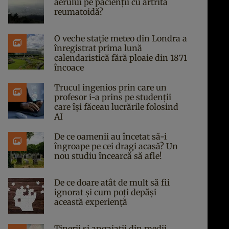
aerului pe pacienții cu artrită
reumatoidă?
O veche stație meteo din Londra a
înregistrat prima lună
calendaristică fără ploaie din 1871
încoace
Trucul ingenios prin care un
profesor i-a prins pe studenții
care își făceau lucrările folosind
AI
De ce oamenii au încetat să-i
îngroape pe cei dragi acasă? Un
nou studiu încearcă să afle!
De ce doare atât de mult să fii
ignorat și cum poți depăși
această experiență
Tinerii și angajații din medii