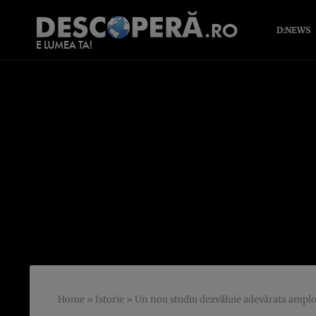
D:NEWS
Home
»
Istorie
»
Un nou studiu dezvăluie adevărata amplo