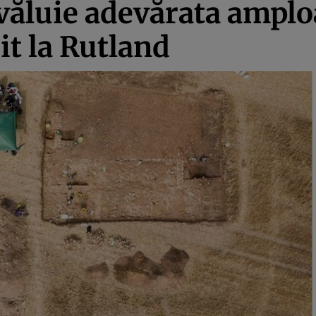
văluie adevărata amplo
it la Rutland