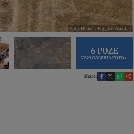
Foto: Historic England Archive
6 POZE
VEZI GALERIA FOTO »
Share: