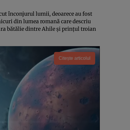
cut înconjurul lumii, deoarece au fost
aicuri din lumea romană care descriu
a bătălie dintre Ahile și prințul troian
Citește articolul