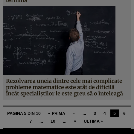
termina
Rezolvarea uneia dintre cele mai complicate
probleme matematice este atât de dificilă
încât specialiştilor le este greu să o înţeleagă
PAGINA 5 DIN 10
« PRIMA
«
...
3
4
5
6
7
...
10
...
»
ULTIMA »